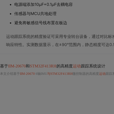
电源端添加10μF+0.1μF去耦电容
传感器与MCU共地处理
避免将敏感信号线布置在板边
运动跟踪系统的精度验证可采用专业转台设备，通过对比标
响应特性。实测数据显示，在±90°范围内，静态精度可达0.
基于
IIM-20670
和
STM32F413RH
的高精度
运动
跟踪系统设计
本文介绍基于
IIM-20670
6轴IMU
与STM32F413RH
微控制器的高精度
运动
跟踪