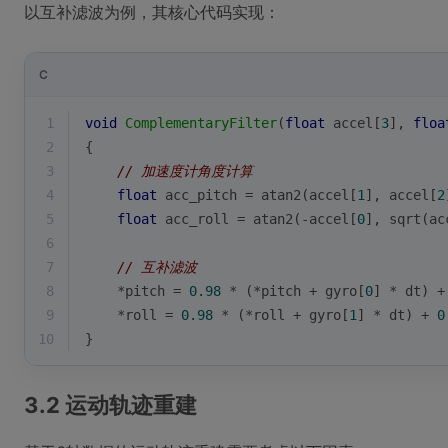
以互补滤波为例，其核心代码实现：
C
1
void
ComplementaryFilter
(
float
 accel[
3
], 
floa
2
{
3
// 加速度计角度计算
4
float
 acc_pitch = 
atan2
(accel[
1
], accel[
2
5
float
 acc_roll = 
atan2
(-accel[
0
], 
sqrt
(ac
6
7
// 互补滤波
8
    *pitch = 
0.98
 * (*pitch + gyro[
0
] * dt) +
9
    *roll = 
0.98
 * (*roll + gyro[
1
] * dt) + 
0
10
}
3.2 运动轨迹重建