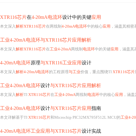
XTR116芯片
在
4-20mA电流环
设计中的关键
应用
本文深入
解析XTR116芯片
在两线制
4-20mA电流环
中的核心
应用
，涵盖其精密基准源、低功耗稳压输出及高线性度特性；
工业4-20mA电流环与XTR116芯片应用解析
本文深入
解析XTR116芯片
在
工业4-20mA
两线制
电流环
中的关键
应用
，涵盖其高精度基准、低功
4-20mA电流环
原理
与XTR116工业应用
设计
本文深入
解析4-20mA电流环
的工程原理
与工业
价值，重点围绕TI
XTR116芯片
工业4-20mA电流环
设计
与XTR116芯片应用解析
本文深入
解析
TI
XTR116芯片
在
工业4-20mA
两线制
电流环
中的核心
应用
，涵盖
工业4-20mA电流环
设计
与XTR116芯片应用
指南
本文详解基于TI
XTR116芯片
和Microchip PIC32MX795F512L MCU的
工业4-2
4-20mA电流环工业应用与XTR116芯片
设计实战