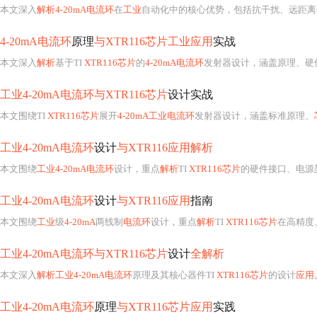
本文深入
解析4-20mA电流环
在
工业
自动化中的核心优势，包括抗干扰、远距离传输及‘
4-20mA电流环
原理
与XTR116芯片工业应用
实战
本文深入
解析
基于TI
XTR116芯片
的
4-20mA电流环
发射器设计，涵盖原理、硬件选型（含PIC18F2585）
工业4-20mA电流环与XTR116芯片
设计实战
本文围绕TI
XTR116芯片
展开
4-20mA工业电流环
发射器设计，涵盖标准原理、
工业4-20mA电流环
设计
与XTR116应用解析
本文围绕
工业4-20mA电流环
设计，重点
解析
TI
XTR116芯片
的硬件接口、电源
工业4-20mA电流环
设计
与XTR116应用
指南
本文围绕
工业
级
4-20mA
两线制
电流环
设计，重点
解析
TI
XTR116芯片
在高精度
工业4-20mA电流环与XTR116芯片
设计
全解析
本文深入
解析工业4-20mA电流环
原理及其核心器件TI
XTR116芯片
的设计
应用
工业4-20mA电流环
原理
与XTR116芯片应用
实践