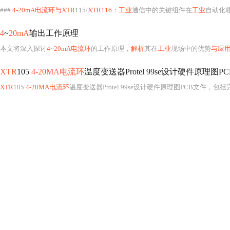
###
4-20mA电流环与XTR
115/
XTR116
：
工业
通信中的关键组件在
工业
自动化
4
~
20mA
输出工作原理
本文将深入探讨
4
~
20mA电流环
的工作原理，
解析
其在
工业
现场中的优势
与应
XTR
105
4-20MA电流环
温度变送器Protel 99se设计硬件原理图PCB
XTR
105
4-20MA电流环
温度变送器Protel 99se设计硬件原理图PCB文件，包括完整的原理图PCB文件,板子为圆形板