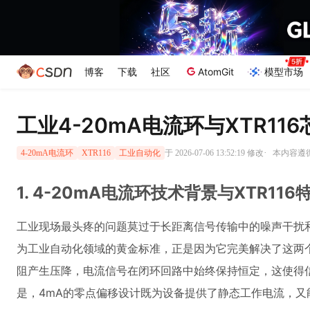
博客
下载
社区
AtomGit
模型市场
工业4-20mA电流环与XTR11
·
于 2026-07-06 13:52:19 修改
本内容遵循C
4-20mA电流环
XTR116
工业自动化
1. 4-20mA电流环技术背景与XTR11
工业现场最头疼的问题莫过于长距离信号传输中的噪声干扰和
为工业自动化领域的黄金标准，正是因为它完美解决了这两
阻产生压降，电流信号在闭环回路中始终保持恒定，这使得
是，4mA的零点偏移设计既为设备提供了静态工作电流，又