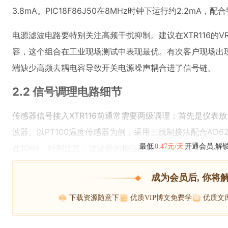
3.8mA。PIC18F86J50在8MHz时钟下运行约2.2m
电源滤波电路要特别关注高频干扰抑制。建议在XTR116的VRE
容，这个组合在工业现场测试中表现最优。有次客户现场出
端缺少高频去耦电容导致开关电源噪声耦合进了信号链。
2.2 信号调理电路细节
传感器信号接入XTR116前通常需要两级调理：首先是仪表
波器。以PT100温度传感器为例，采用三线制接法配合AD620
最低
0.47元/天
开通会员,解
在10Hz。特别注意，滤波器的相位延迟
成为会员后, 你将
下载资源随意下
优质VIP博文免费学
优质文