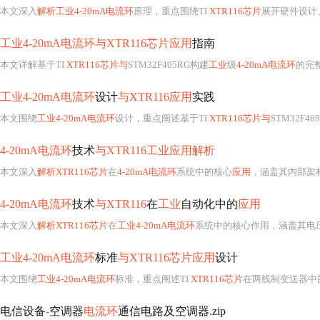
本文深入
解析工业4-20mA电流环
原理，重点围绕TI
XTR116芯片
展开硬件设计
工业4-20mA电流环与XTR116芯片应用
指南
本文详解基于TI
XTR116芯片与
STM32F405RG构建
工业
级
4-20mA电流环
的完
工业4-20mA电流环
设计
与XTR116应用
实践
本文围绕
工业4-20mA电流环
设计，重点阐述基于TI
XTR116芯片与
STM32F469II的高精
4-20mA电流环
技术
与XTR116工业应用解析
本文深入
解析XTR116芯片
在
4-20mA电流环
系统中的核心
应用
，涵盖其内部架
4-20mA电流环
技术
与XTR116
在
工业
自动化中的
应用
本文深入
解析XTR116芯片
在
工业4-20mA电流环
系统中的核心作用，涵盖其电压-电流转换原理
工业4-20mA电流环
标准
与XTR116芯片应用
设计
本文围绕
工业4-20mA电流环
标准，重点阐述TI
XTR116芯片
在两线制变送器中
电信设备
-
空调器
电流环
通信电路及空调器.zip