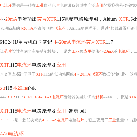
电流环
通信是一种在
工业
自动化
与
电信设备领域中广泛
应用
的模拟信号传输技术，其核心特征是以恒定电流（
4
~
20mA
电流输出
芯片XTR
115完整电路原理图，Altium,
XTR
.Sc
光耦隔离的
4-20mA
环路供电的
电流环
，Altium的原理图。通过
4
根线设置环路
PIC24HJ单片机自学笔记
-4
~
20mA电流环芯片XTR
117
该
芯片
设计有两个主要功能模块，一是为
工业
级
应用
提供
4
~
20mA
的
电流环
，二
XTR
115
电流环
电路原理及
应用
本文重点探讨了基于
XTR
115的低功耗两线
4
～
20mA电流环
数据传输电路，这
xtr
115
4-20ma
的ic
###
XTR
115/
XTR116 4-20mA电流环
发射器关键知识点
解析
#### 一、概述
XTR
XTR
115
电流环
电路原理及
应用
_昝勇.pdf
XTR
115是一款低功耗的
4
~
20mA电流环
电路
芯片
，它主要用于
工业
测量中，能够
4-20电流环