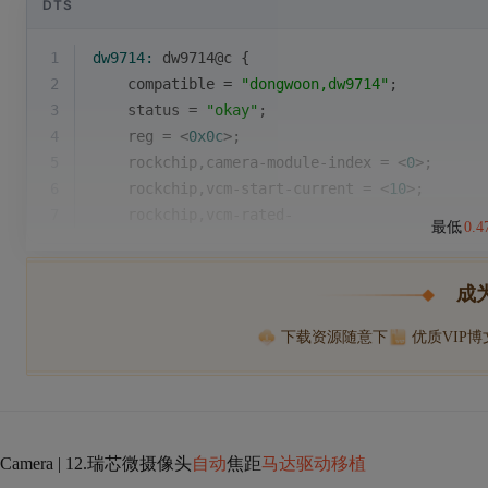
DTS
1
dw9714:
dw9714@c 
{
2
    compatible = 
"dongwoon,dw9714"
;
3
    status = 
"okay"
;
4
    reg = 
<
0x0c
>
;
5
    rockchip,camera-module-index = 
<
0
>
;
6
    rockchip,vcm-start-current = 
<
10
>
;
7
    rockchip,vcm-rated-
最低
0.
成
下载资源随意下
优质VIP
Camera | 12.瑞芯微摄像头
自动
焦距
马达驱动移植