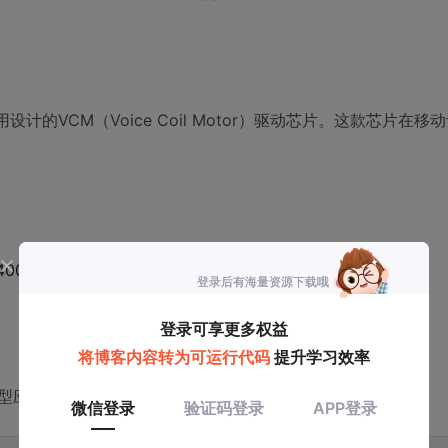
设计的VCM（Voice Coil Motor）驱动芯片。这款芯片在移
00kHz）
其典型应用电路如下：