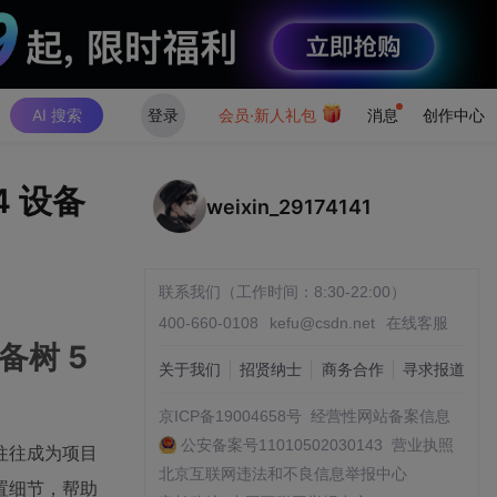
AI 搜索
登录
会员·新人礼包
消息
创作中心
4 设备
weixin_29174141
联系我们（工作时间：8:30-22:00）
400-660-0108
kefu@csdn.net
在线客服
设备树 5
关于我们
招贤纳士
商务合作
寻求报道
京ICP备19004658号
经营性网站备案信息
公安备案号11010502030143
营业执照
往往成为项目
北京互联网违法和不良信息举报中心
配置细节，帮助