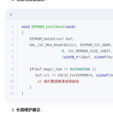
C
1
void
EEPROM_InitCheck
(
void
)
2
{
3
    EEPROM_DataStruct buf;
4
    HAL_I2C_Mem_Read(&hi2c1, EEPROM_I2C_ADDR,
5
0
, I2C_MEMADD_SIZE_16BIT,
6
                    (
uint8_t
*)&buf, 
sizeof
(bu
7
8
if
(buf.magic_num != 
0x55AA55AA
 || 
9
       buf.crc != CRC32_ForEEPROM(
4
, 
sizeof
(b
10
// 执行数据恢复或初始化
11
    }
12
}
长期维护建议
：