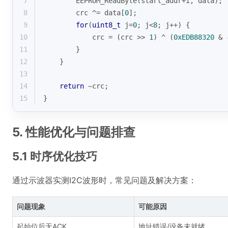
7
        EEPROM_ReadByte(start_addr+i, data);
8
        crc ^= data[
0
];
9
for
(
uint8_t
 j=
0
; j<
8
; j++) {
10
            crc = (crc >> 
1
) ^ (
0xEDB88320
 & 
11
        }
12
    }
13
14
return
 ~crc;
15
}
5. 性能优化与问题排查
5.1 时序优化技巧
通过示波器实测I2C波形时，常见问题及解决方案：
问题现象
可能原因
起始位后无ACK
地址错误/设备未就绪