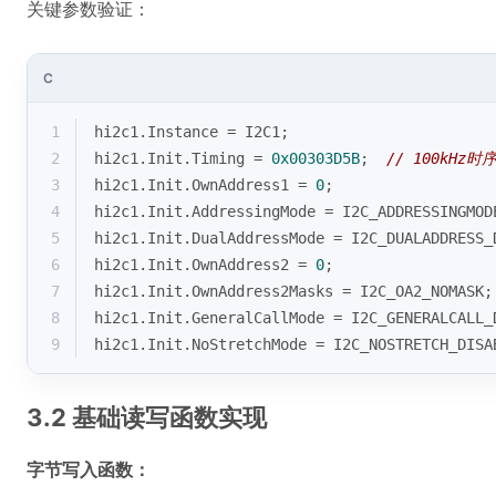
关键参数验证：
C
1
hi2c1.Instance = I2C1;
2
hi2c1.Init.Timing = 
0x00303D5B
;  
// 100kHz时
3
hi2c1.Init.OwnAddress1 = 
0
;
4
hi2c1.Init.AddressingMode = I2C_ADDRESSINGMOD
5
hi2c1.Init.DualAddressMode = I2C_DUALADDRESS_
6
hi2c1.Init.OwnAddress2 = 
0
;
7
hi2c1.Init.OwnAddress2Masks = I2C_OA2_NOMASK;
8
hi2c1.Init.GeneralCallMode = I2C_GENERALCALL_
9
hi2c1.Init.NoStretchMode = I2C_NOSTRETCH_DISA
3.2 基础读写函数实现
字节写入函数：