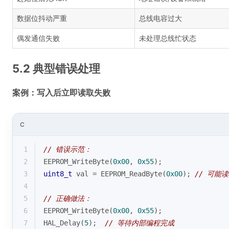
数据位抖动严重
总线电容过大
偶发通信失败
未处理总线忙状态
5.2 典型错误处理
案例：写入后立即读取失败
C
1
// 错误示范：
2
EEPROM_WriteByte(
0x00
, 
0x55
);
3
uint8_t
 val = EEPROM_ReadByte(
0x00
); 
// 可能
4
5
// 正确做法：
6
EEPROM_WriteByte(
0x00
, 
0x55
);
7
HAL_Delay(
5
);  
// 等待内部编程完成