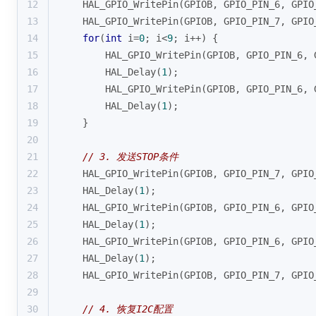
12
    HAL_GPIO_WritePin(GPIOB, GPIO_PIN_6, GPIO
13
    HAL_GPIO_WritePin(GPIOB, GPIO_PIN_7, GPIO
14
for
(
int
 i=
0
; i<
9
; i++) {
15
        HAL_GPIO_WritePin(GPIOB, GPIO_PIN_6, 
16
        HAL_Delay(
1
);
17
        HAL_GPIO_WritePin(GPIOB, GPIO_PIN_6, 
18
        HAL_Delay(
1
);
19
    }
20
21
// 3. 发送STOP条件
22
    HAL_GPIO_WritePin(GPIOB, GPIO_PIN_7, GPIO
23
    HAL_Delay(
1
);
24
    HAL_GPIO_WritePin(GPIOB, GPIO_PIN_6, GPIO
25
    HAL_Delay(
1
);
26
    HAL_GPIO_WritePin(GPIOB, GPIO_PIN_6, GPIO
27
    HAL_Delay(
1
);
28
    HAL_GPIO_WritePin(GPIOB, GPIO_PIN_7, GPIO
29
30
// 4. 恢复I2C配置