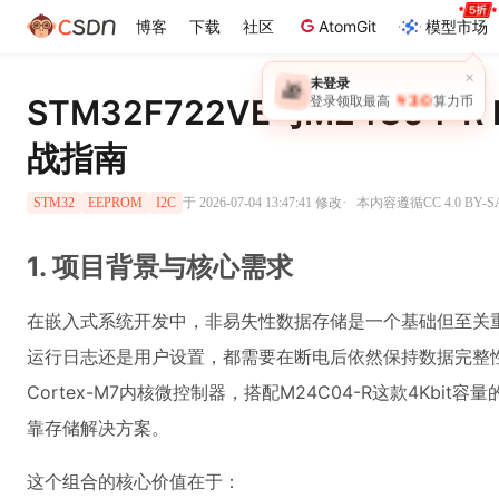
博客
下载
社区
AtomGit
模型市场
×
未登录
🎁
￥30
STM32F722VE与M24C04-
登录领取最高
算力币
战指南
·
于 2026-07-04 13:47:41 修改
本内容遵循CC 4.0 BY
STM32
EEPROM
I2C
1. 项目背景与核心需求
在嵌入式系统开发中，非易失性数据存储是一个基础但至关
运行日志还是用户设置，都需要在断电后依然保持数据完整性。S
Cortex-M7内核微控制器，搭配M24C04-R这款4Kbit
靠存储解决方案。
这个组合的核心价值在于：