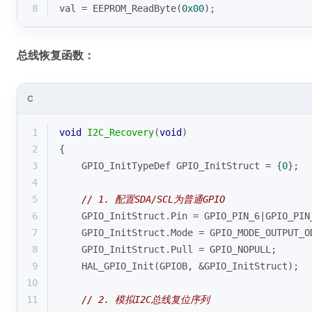
8
val = EEPROM_ReadByte(
0x00
);
总线恢复函数：
C
1
void
I2C_Recovery
(
void
)
2
{
3
    GPIO_InitTypeDef GPIO_InitStruct = {
0
};
4
5
// 1. 配置SDA/SCL为普通GPIO
6
    GPIO_InitStruct.Pin = GPIO_PIN_6|GPIO_PIN
7
    GPIO_InitStruct.Mode = GPIO_MODE_OUTPUT_O
8
    GPIO_InitStruct.Pull = GPIO_NOPULL;
9
    HAL_GPIO_Init(GPIOB, &GPIO_InitStruct);
10
11
// 2. 模拟I2C总线复位序列