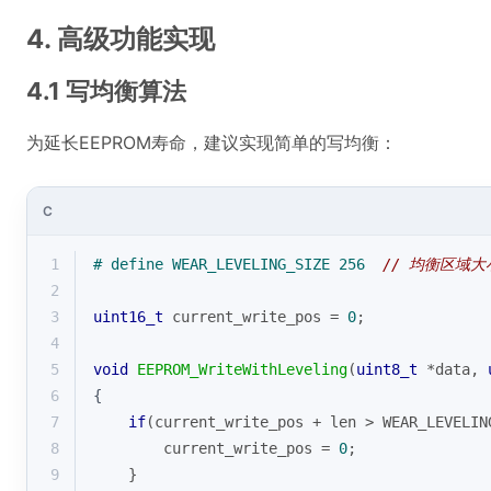
4. 高级功能实现
4.1 写均衡算法
为延长EEPROM寿命，建议实现简单的写均衡：
C
1
# 
define
 WEAR_LEVELING_SIZE 256  
// 均衡区域大
2
3
uint16_t
 current_write_pos = 
0
;
4
5
void
EEPROM_WriteWithLeveling
(
uint8_t
 *data, 
6
{
7
if
(current_write_pos + len > WEAR_LEVELIN
8
        current_write_pos = 
0
;
9
    }