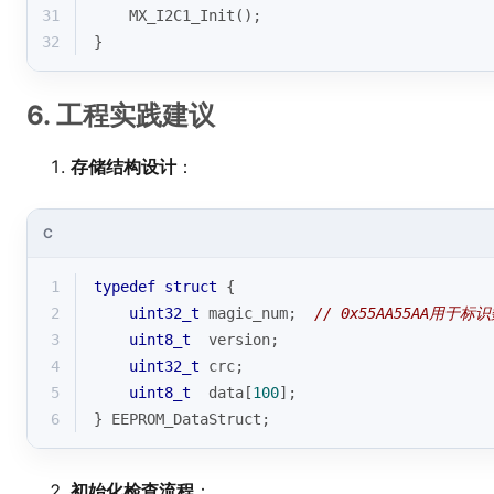
31
    MX_I2C1_Init();
32
}
6. 工程实践建议
存储结构设计
：
C
1
typedef
struct
 {
2
uint32_t
 magic_num;  
// 0x55AA55AA用于
3
uint8_t
  version;
4
uint32_t
 crc;
5
uint8_t
  data[
100
];
6
} EEPROM_DataStruct;
初始化检查流程
：