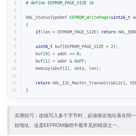
1
# 
define
 EEPROM_PAGE_SIZE 16
2
3
HAL_StatusTypeDef 
EEPROM_WritePage
(
uint16_t
 a
4
{
5
if
(len > EEPROM_PAGE_SIZE) 
return
 HAL_ERR
6
7
uint8_t
 buf[EEPROM_PAGE_SIZE + 
2
];
8
    buf[
0
] = addr >> 
8
;
9
    buf[
1
] = addr & 
0xFF
;
10
memcpy
(&buf[
2
], data, len);
11
12
return
 HAL_I2C_Master_Transmit(&hi2c1, EE
13
}
实测技巧：连续写入多个字节时，必须保证地址落在同一页内
始地址。这是EEPROM编程中最常见的错误之一。