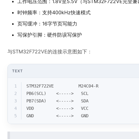
工作电压范围：1.8V至5.5V（与STM32F722VE完全
时钟频率：支持400kHz快速模式
页写缓冲：16字节页写能力
写保护引脚：硬件防误写保护
与STM32F722VE的连接示意图如下：
TEXT
1
STM32F722VE          M24C04-R
2
PB6(SCL)    <----->   SCL
3
PB7(SDA)    <----->   SDA
4
VDD         <----->   VCC
5
GND         <----->   GND