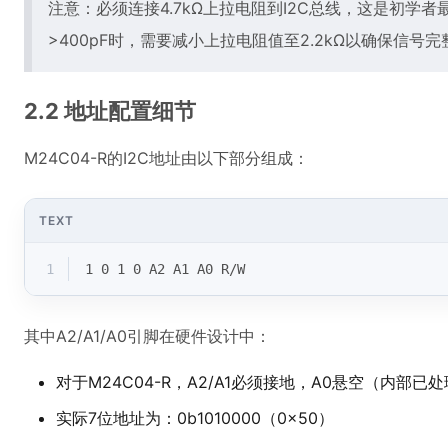
注意：必须连接4.7kΩ上拉电阻到I2C总线，这是初学
>400pF时，需要减小上拉电阻值至2.2kΩ以确保信号完
2.2 地址配置细节
M24C04-R的I2C地址由以下部分组成：
TEXT
1
1 0 1 0 A2 A1 A0 R/W
其中A2/A1/A0引脚在硬件设计中：
对于M24C04-R，A2/A1必须接地，A0悬空（内部已
实际7位地址为：0b1010000（0x50）