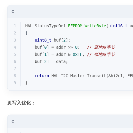
C
1
HAL_StatusTypeDef 
EEPROM_WriteByte
(
uint16_t
 a
2
{
3
uint8_t
 buf[
2
];
4
    buf[
0
] = addr >> 
8
;   
// 高地址字节
5
    buf[
1
] = addr & 
0xFF
; 
// 低地址字节
6
    buf[
2
] = data;
7
8
return
 HAL_I2C_Master_Transmit(&hi2c1, EE
9
}
页写入优化：
C