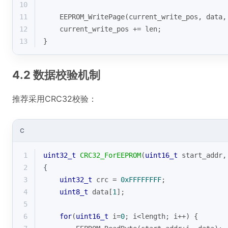
10
11
    EEPROM_WritePage(current_write_pos, data,
12
    current_write_pos += len;
13
}
4.2 数据校验机制
推荐采用CRC32校验：
C
1
uint32_t
CRC32_ForEEPROM
(
uint16_t
 start_addr,
2
{
3
uint32_t
 crc = 
0xFFFFFFFF
;
4
uint8_t
 data[
1
];
5
6
for
(
uint16_t
 i=
0
; i<length; i++) {