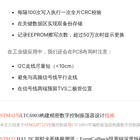
每隔100次写入执行一次全片CRC校验
在关键数据区实现双备份存储
记录EEPROM擦写次数，超过50万次时提示更换
在工业级应用中，我们还会在PCB布局时注意：
I2C走线尽量短（<10cm）
避免与高频信号线平行走线
在信号线两端预留TVS二极管位置
STM32与
LTC6903构建精密数字控制振荡器设计
指南
本文介绍基于
STM32F722VE
微控制器
与
LTC6903可编程振荡器构建数字控制振荡器（DCO）的完整方案，涵盖硬件电路设计（含电源去耦、SET引脚电容选型、PC
STM32
HAL I²C超时卡死终极溯源：EventCallback阻塞链深度拆解+DMA同步断点定位+IT模式中