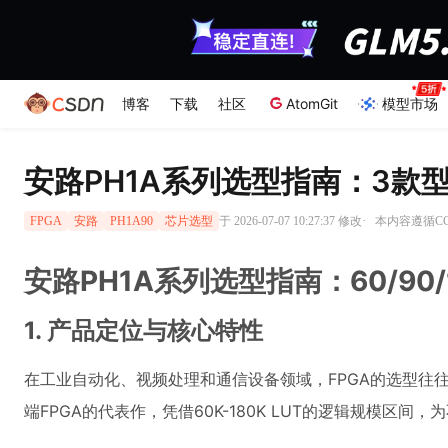
博客
下载
社区
AtomGit
模型市场
安路PH1A系列选型指南：3款型
·
于 2026-07-07 10:27:37 修改
本内容遵循CC 
FPGA
安路
PH1A90
芯片选型
安路PH1A系列选型指南：60/9
1. 产品定位与核心特性
在工业自动化、视频处理和通信设备领域，FPGA的选型往
端FPGA的代表作，凭借60K-180K LUT的逻辑规模区