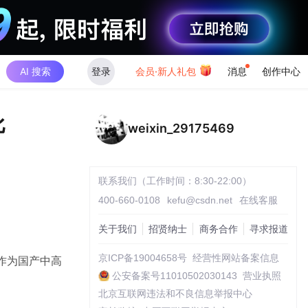
AI 搜索
登录
会员·新人礼包
消息
创作中心
比
weixin_29175469
联系我们（工作时间：8:30-22:00）
400-660-0108
kefu@csdn.net
在线客服
关于我们
招贤纳士
商务合作
寻求报道
京ICP备19004658号
经营性网站备案信息
作为国产中高
公安备案号11010502030143
营业执照
北京互联网违法和不良信息举报中心