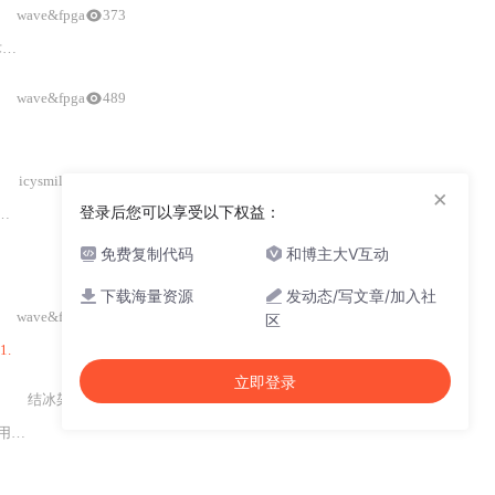
wave&fpga
373
。
wave&fpga
489
icysmile131
39
×
登录后您可以享受以下权益：
：
- **内部存储限制
免费复制代码
和博主大V互动
SW_孙维
下载海量资源
发动态/写文章/加入社
wave&fpga
267
区
1.
立即登录
结冰架构
367
。