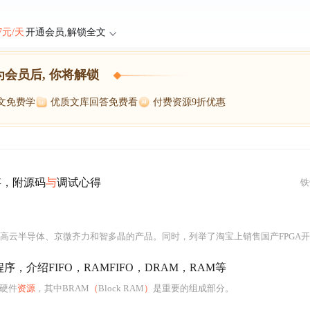
47元/天
开通会员,解锁全文
为会员后, 你将解锁
博文免费学
优质文库回答免费看
付费资源9折优惠
存，附源码
与
调试心得
铁
半导体、京微齐力和智多晶的产品。同时，列举了淘宝上销售国产FPGA开发板的知名店铺，并提供了购买建议，帮助读者根据需求和预算选择合适的开发
真程序，介绍FIFO，RAMFIFO，DRAM，RAM等
的硬件
资源
，其中BRAM
（
Block RAM
）
是重要的组成部分。