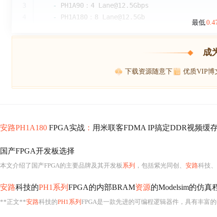
3
   -
 PH1A90：4 Lane@12.5Gbps
4
   -
 PH1A180：8 Lane@12.5Gb
最低
0.
成
下载资源随意下
优质VIP
安路PH1A180
FPGA实战
：
用米联客FDMA IP搞定DDR视频缓
国产FPGA开发板选择
本文介绍了国产FPGA的主要品牌及其开发板
系列
，包括紫光同创、
安路
科技、高云
安路
科技的
PH1系列
FPGA的内部BRAM
资源
的Modelsim的仿
**正文**
安路
科技的
PH1系列
FPGA是一款先进的可编程逻辑器件，具有丰富