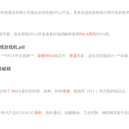
科技股份有限公司推出的高性能FPGA产品，具有先进的架构设计和可靠的技术支持
明手册，旨在帮助FPGA开发者更好地理解和使用
PH1A系列
FPGA库。
游戏机.pdf
**FPGA平台选择**
：安路PH1A60
芯片，
资源
丰富，适合高性能设计- **存储解决方案**
极秘籍
要介绍了
PH1A
器件的特性、架构、时钟
资源
、锁相环
（
PLL
）
等方面的知识点。
前代产品ELF
1/
ELF2
系列
，面向通信、伺服驱动、工业控制、物联网等多个应用领域