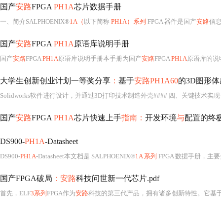
国产
安路
FPGA
PH1A
芯片数据手册
一、简介SALPHOENIX®
1A（
以下简称
PH1A）系列
FPGA 器件是国产
安路
信息
国产
安路
FPGA
PH1A
原语库说明手册
国产
安路
FPGA
PH1A
原语库说明手册本手册为国产
安路
FPGA
PH1A
原语库的说
大学生创新创业计划一等奖分享
：
基于
安路PH1A60
的3D图形体感
Solidworks软件进行设计，并通过3D打印技术制造外壳#### 四、关键技术实现- 
国产
安路
FPGA
PH1A
芯片快速上手
指南：
开发环境
与
配置的终
DS900-
PH1A
-Datasheet
DS900-
PH1A
-Datasheet本文档是 SALPHOENIX®
1A 系列
FPGA 数据手册，主
国产FPGA破局
：安路
科技问世新一代芯片.pdf
首先，ELF
3系列
FPGA作为
安路
科技的第三代产品，拥有诸多创新特性。它基于