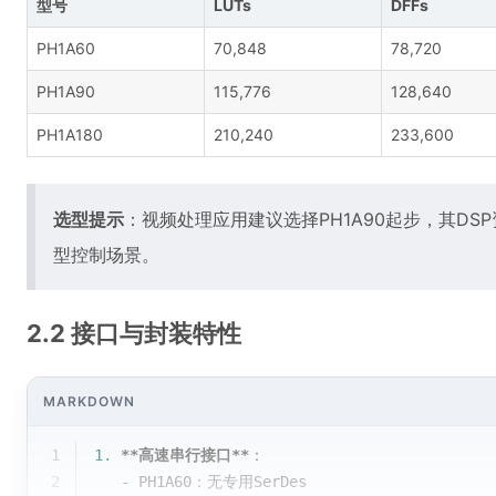
型号
LUTs
DFFs
PH1A60
70,848
78,720
PH1A90
115,776
128,640
PH1A180
210,240
233,600
选型提示
：视频处理应用建议选择PH1A90起步，其DSP
型控制场景。
2.2 接口与封装特性
MARKDOWN
1
1.
**高速串行接口**
：
2
   -
 PH1A60：无专用SerDes