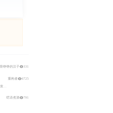
骨铮铮的汉子
331
重构者
6725
板。
呓语煮酒
791