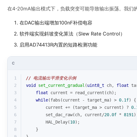
在4-20mA输出模式下，负载突变可能导致输出振荡。我们
在DAC输出端增加100nF补偿电容
软件端实现斜坡变化算法（Slew Rate Control）
启用AD74413R内置的短路检测功能
C
1
// 电流输出平滑变化示例
2
void
set_current_gradual
(
uint8_t
 ch, 
float
 ta
3
float
 current = read_current(ch);
4
while
(
fabs
(current - target_ma) > 
0.1f
) {
5
        current += (target_ma > current) ? 
0.
6
        set_dac_raw(ch, current/
20.0f
 * 
8191
)
7
        HAL_Delay(
10
);
8
    }
9
}