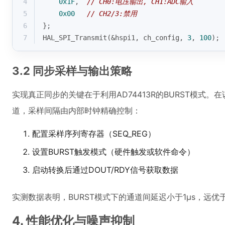
4
0x1F
,  
// CH0:电压输出, CH1:ADC输入
5
0x00
// CH2/3:禁用
6
};
7
HAL_SPI_Transmit(&hspi1, ch_config, 
3
, 
100
);
3.2 同步采样与输出策略
实现真正同步的关键在于利用AD74413R的BURST模式
道，采样间隔由内部时钟精确控制：
配置采样序列寄存器（SEQ_REG）
设置BURST触发模式（硬件触发或软件命令）
启动转换后通过DOUT/RDY信号获取数据
实测数据表明，BURST模式下的通道间延迟小于1μs，远优于
4. 性能优化与噪声抑制