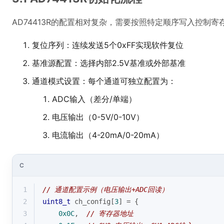
AD74413R的配置相对复杂，需要按照特定顺序写入控制寄
复位序列：连续发送5个0xFF实现软件复位
基准源配置：选择内部2.5V基准或外部基准
通道模式设置：每个通道可独立配置为：
ADC输入（差分/单端）
电压输出（0-5V/0-10V）
电流输出（4-20mA/0-20mA）
C
1
// 通道配置示例（电压输出+ADC回读）
2
uint8_t
 ch_config[
3
] = {
3
0x0C
,  
// 寄存器地址