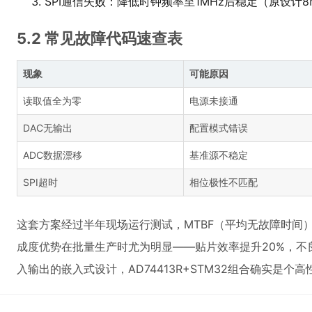
SPI通信失败：降低时钟频率至1MHz后稳定（原设计8
5.2 常见故障代码速查表
现象
可能原因
读取值全为零
电源未接通
DAC无输出
配置模式错误
ADC数据漂移
基准源不稳定
SPI超时
相位极性不匹配
这套方案经过半年现场运行测试，MTBF（平均无故障时间）
成度优势在批量生产时尤为明显——贴片效率提升20%，不
入输出的嵌入式设计，AD74413R+STM32组合确实是个