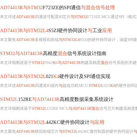
AD74413R与STM32
F723ZE的SPI通信
与混合信号处理
本文详述
AD74413R
四通道可配置IO芯片
与STM32
F723ZE MCU通过SPI（
AD74413R与STM32L4
S5ZI硬件协同设计
与
工业
应用
本文聚焦
AD74413R
多模模拟前端
与STM32L4
S5ZI的硬件协同设计，涵盖SPI接口配置、ADC/
STM32与AD74413R
高精度
混合
信号系统设计指南
本文详细阐述基于
STM32
F042
K
6
与AD74413R
构建高精度
混合
信号系统的关键技术：涵盖SPI硬件接
AD74413R与STM32L
021
K4
硬件设计及SPI通信实现
本文详述
AD74413R
四通道IO器件
与
超低功耗MCU
STM32L
021
K4
的硬件协同设
STM32L
152RE
与AD74413R
高精度数据采集系统设计
本文详细阐述基于
STM32L
152RE MCU
与AD74413R混合
信号芯片构建高精度数据采集系统的
AD74413R与STM32L
442KC硬件协同设计
与应用
本文聚焦
AD74413R
模拟前端芯片
与STM32L
442KC微控制器的硬件协同设计