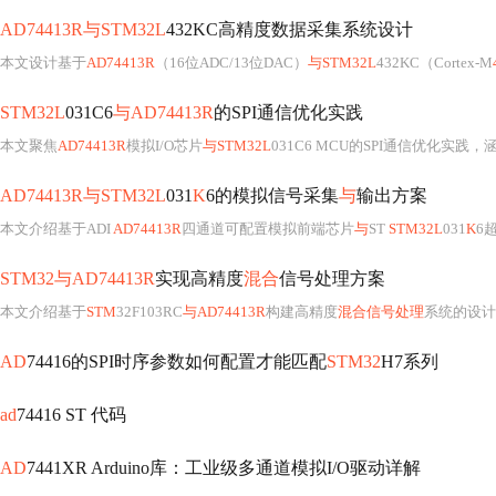
AD74413R与STM32L
432KC高精度数据采集系统设计
本文设计基于
AD74413R
（16位ADC/13位DAC）
与STM32L
432KC（Cortex-M
STM32L
031C6
与AD74413R
的SPI通信优化实践
本文聚焦
AD74413R
模拟I/O芯片
与STM32L
031C6 MCU的SPI通信优化实践
AD74413R与STM32L
031
K
6的模拟信号采集
与
输出方案
本文介绍基于ADI
AD74413R
四通道可配置模拟前端芯片
与
ST
STM32L
031
K
6
STM32与AD74413R
实现高精度
混合
信号处理方案
本文介绍基于
STM
32F103RC
与AD74413R
构建高精度
混合信号处理
系统的设计
AD
74416的SPI时序参数如何配置才能匹配
STM32
H7系列
ad
74416 ST 代码
AD
7441XR Arduino库：工业级多通道模拟I/O驱动详解