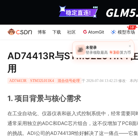
博客
下载
社区
AtomGit
模型市场
AD74413R与STM32L011
用
·
于 2026-07-04 13:42:23 修改
本内容
AD74413R
STM32L011K4
混合信号处理
1. 项目背景与核心需求
在工业自动化、仪器仪表和嵌入式控制系统中，经常需要同
通常采用独立的ADC和DAC芯片组合，这不仅增加了PCB
的挑战。ADI公司的AD74413R恰好解决了这一痛点——它