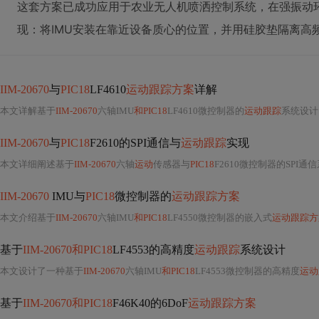
这套方案已成功应用于农业无人机喷洒控制系统，在强振动
现：将IMU安装在靠近设备质心的位置，并用硅胶垫隔离高
IIM-20670
与
PIC18
LF4610
运动跟踪方案
详解
本文详解基于
IIM-20670
六轴IMU
和PIC18
LF4610微控制器的
运动跟踪
系统设计，涵盖硬件接口（SPI Mode 3配置、
IIM-20670
与
PIC18
F2610的SPI通信与
运动跟踪
实现
本文详细阐述基于
IIM-20670
六轴
运动
传感器与
PIC18
F2610微控制器的SPI通
IIM-20670
IMU与
PIC18
微控制器的
运动跟踪方案
本文介绍基于
IIM-20670
六轴IMU
和PIC18
LF4550微控制器的嵌入式
运动跟踪方
基于
IIM-20670和PIC18
LF4553的高精度
运动跟踪
系统设计
本文设计了一种基于
IIM-20670
六轴IMU
和PIC18
LF4553微控制器的高精度
运动
基于
IIM-20670和PIC18
F46K40的6DoF
运动跟踪方案