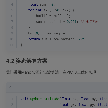
4
float
 sum = 
0
;
5
for
(
int
 i=
3
; i>
0
; i--) {
6
        buf[i] = buf[i
-1
];
7
        sum += buf[i] * 
0.25f
; 
// 4点平均
8
    }
9
    buf[
0
] = new_sample;
10
return
 sum + new_sample*
0.25f
;
11
}
4.2 姿态解算方案
我们采用Mahony互补滤波算法，在PIC18上优化实现：
C
1
void
update_attitude
(
float
 ax, 
float
 ay, 
floa
2
float
 gx, 
float
 gy, 
float