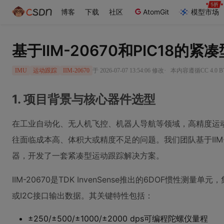
博客
下载
社区
AtomGit
模型市场
基于IIM-20670和PIC18的
·
于 2026-07-07 13:54:06 修改
本内容遵循CC 4.0 
IMU
运动跟踪
IIM-20670
1. 项目背景与核心器件选型
在工业自动化、无人机飞控、机器人导航等领域，高精度运
往面临成本高、体积大或精度不足的问题。我们团队基于IIM-206
器，开发了一套紧凑型运动跟踪解决方案。
IIM-20670是TDK InvenSense推出的6DOF惯性测
或I2C接口输出数据。其关键特性包括：
±250/±500/±1000/±2000 dps可编程陀螺仪量程