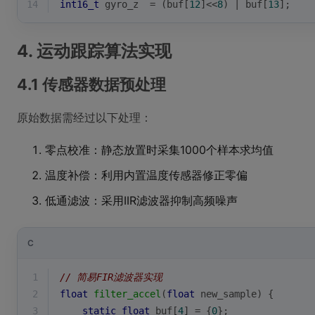
14
int16_t
 gyro_z  = (buf[
12
]<<
8
) | buf[
13
];
4. 运动跟踪算法实现
4.1 传感器数据预处理
原始数据需经过以下处理：
零点校准：静态放置时采集1000个样本求均值
温度补偿：利用内置温度传感器修正零偏
低通滤波：采用IIR滤波器抑制高频噪声
C
1
// 简易FIR滤波器实现
2
float
filter_accel
(
float
 new_sample)
{
3
static
float
 buf[
4
] = {
0
};