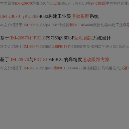
本文聚焦
IIM-20670
六轴IMU与
PIC18
F96J94 8位MCU在
运动跟踪
中的协同优化。重点涵盖SPI接口硬件设计、低噪声电源布局、DMA驱
IIM-20670
与
PIC18
F4680构建工业级
运动跟踪
系统
本文介绍基于
IIM-20670
六轴MEMS传感器
和PIC18
F4680微控制器构建工业级
基于
IIM-20670和PIC18
F97J60的6DoF
运动跟踪
系统设计
本文介绍基于
IIM-20670
六轴IMU
和PIC18
F97J60微控制器构建的嵌入式6DoF
运
基于
IIM-20670
与
PIC18
LF46K22的高精度
运动跟踪方案
本文介绍基于
IIM-20670
六轴IMU
和PIC18
LF46K22微控制器的高精度嵌入式
运