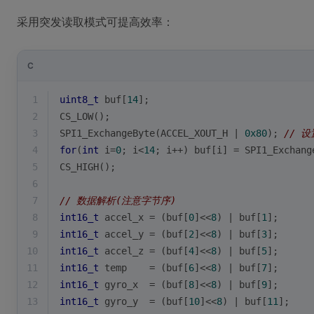
采用突发读取模式可提高效率：
C
1
uint8_t
 buf[
14
];
2
CS_LOW();
3
SPI1_ExchangeByte(ACCEL_XOUT_H | 
0x80
); 
// 
4
for
(
int
 i=
0
; i<
14
; i++) buf[i] = SPI1_Exchang
5
CS_HIGH();
6
7
// 数据解析(注意字节序)
8
int16_t
 accel_x = (buf[
0
]<<
8
) | buf[
1
];
9
int16_t
 accel_y = (buf[
2
]<<
8
) | buf[
3
];
10
int16_t
 accel_z = (buf[
4
]<<
8
) | buf[
5
];
11
int16_t
 temp    = (buf[
6
]<<
8
) | buf[
7
];
12
int16_t
 gyro_x  = (buf[
8
]<<
8
) | buf[
9
];
13
int16_t
 gyro_y  = (buf[
10
]<<
8
) | buf[
11
];