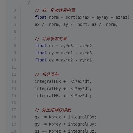
 {
3
// 归一化加速度向量
4
float
 norm = 
sqrt
(ax*ax + ay*ay + az*az);
5
    ax /= norm; ay /= norm; az /= norm;
6
7
// 计算误差向量
8
float
 ex = ay*q3 - az*q2;
9
float
 ey = az*q1 - ax*q3;
10
float
 ez = ax*q2 - ay*q1;
11
12
// 积分误差
13
    integralFBx += Ki*ex*dt;
14
    integralFBy += Ki*ey*dt;
15
    integralFBz += Ki*ez*dt;
16
17
// 修正陀螺仪读数
18
    gx += Kp*ex + integralFBx;
19
    gy += Kp*ey + integralFBy;
20
    gz += Kp*ez + integralFBz;