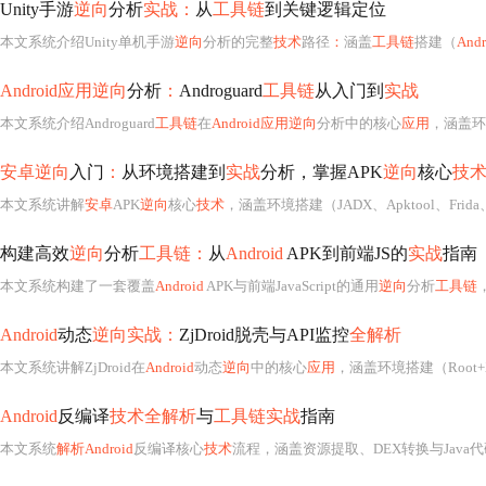
Unity手游
逆向
分析
实战：
从
工具链
到关键逻辑定位
本文系统介绍Unity单机手游
逆向
分析的完整
技术
路径
：
涵盖
工具链
搭建（
Andr
Android应用逆向
分析
：
Androguard
工具链
从入门到
实战
本文系统介绍Androguard
工具链
在
Android应用逆向
分析中的核心
应用
，涵盖环
安卓逆向
入门
：
从环境搭建到
实战
分析，掌握APK
逆向
核心
技
本文系统讲解
安卓
APK
逆向
核心
技术
，涵盖环境搭建（JADX、Apktool、Frid
构建高效
逆向
分析
工具链：
从
Android
APK到前端JS的
实战
指南
本文系统构建了一套覆盖
Android
APK与前端JavaScript的通用
逆向
分析
工具链
，强调模块化、
Android
动态
逆向实战：
ZjDroid脱壳与API监控
全解析
本文系统讲解ZjDroid在
Android
动态
逆向
中的核心
应用
，涵盖环境搭建（Root+Xposed/EdXposed/LSPose
Android
反编译
技术全解析
与
工具链实战
指南
本文系统
解析Android
反编译核心
技术
流程，涵盖资源提取、DEX转换与Java代码还原三大环节；深度对比jadx、apk