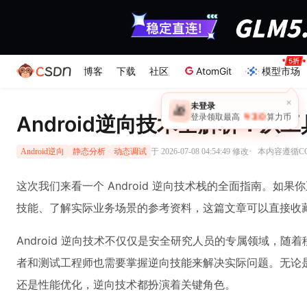
博客
下载
社区
AtomGit
模型市场
×
未登录
🎁
￥30
Android逆向技术全解析：从
登录领取最高
算力币
·
于 2026-07-08 04:54:49 修改
本内容遵循CC 
Android逆向
静态分析
动态调试
这次我们来看一个 Android 逆向技术栈的全面指南。如果你
技能、了解实际业务场景的参考资料，这篇文章可以直接收
Android 逆向技术不仅仅是安全研究人员的专属领域，
者和测试工程师也需要掌握逆向技能来解决实际问题。无论
还是性能优化，逆向技术都扮演着关键角色。