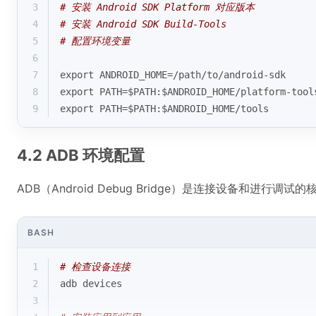
3
# 安装 Android SDK Platform 对应版本
4
# 安装 Android SDK Build-Tools
5
# 配置环境变量
6
7
export
 ANDROID_HOME=/path/to/android-sdk
8
export
 PATH=
$PATH
:
$ANDROID_HOME
/platform-tool
9
export
 PATH=
$PATH
:
$ANDROID_HOME
/tools
4.2 ADB 环境配置
ADB（Android Debug Bridge）是连接设备和进行调试
BASH
1
# 检查设备连接
2
adb devices
3