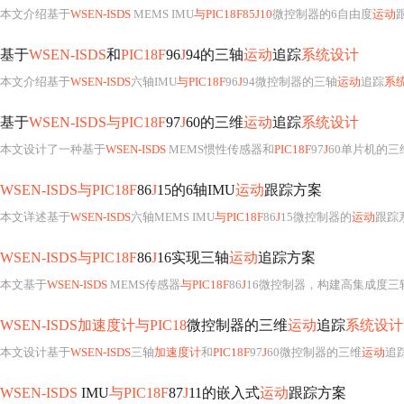
本文介绍基于
WSEN-ISDS
MEMS IMU
与PIC18F85J10
微控制器的6自由度
运动
基于
WSEN-ISDS
和
PIC18F
96
J
94的三轴
运动
追踪
系统设计
本文介绍基于
WSEN-ISDS
六轴IMU
与PIC18F
96
J
94微控制器的三轴
运动
追踪
系
基于
WSEN-ISDS与PIC18F
97
J
60的三维
运动
追踪
系统设计
本文设计了一种基于
WSEN-ISDS
MEMS惯性传感器和
PIC18F
97
J
60单片机的三
WSEN-ISDS与PIC18F
86
J
15的6轴IMU
运动
跟踪方案
本文详述基于
WSEN-ISDS
六轴MEMS IMU
与PIC18F
86
J
15微控制器的
运动
跟踪系
WSEN-ISDS与PIC18F
86
J
16实现三轴
运动
追踪方案
本文基于
WSEN-ISDS
MEMS传感器
与PIC18F
86
J
16微控制器，构建高集成度三
WSEN-ISDS加速度计与PIC18
微控制器的三维
运动
追踪
系统设计
本文设计基于
WSEN-ISDS
三轴
加速度计
和
PIC18F
97
J
60微控制器的三维
运动
追踪
WSEN-ISDS
IMU
与PIC18F
87
J
11的嵌入式
运动
跟踪方案