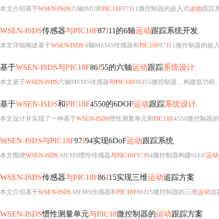
本文介绍基于
WSEN-ISDS
六轴IMU和
PIC18F
87
J
11微控制器的嵌入式
运动
跟踪系统，涵盖硬件连
WSEN-ISDS
传感器
与PIC18F
87
J
11的6轴
运动
跟踪系统开发
本文详细阐述基于
WSEN-ISDS
6轴MEMS传感器和
PIC18F
87
J
11微控制器的嵌
基于
WSEN-ISDS与PIC18F
86
J
55的六轴
运动
跟踪
系统设计
本文基于
WSEN-ISDS
六轴MEMS传感器
与PIC18F
86
J
55微控制器，构建低功耗
基于
WSEN-ISDS
和
PIC18F
4550的6DOF
运动
跟踪
系统设计
本文设计并实现了一种基于
WSEN-ISDS
惯性测量单元和
PIC18F
4550微控制器
WSEN-ISDS与PIC18F
97
J
94实现6DoF
运动
跟踪系统
本文围绕
WSEN-ISDS
MEMS惯性传感器
与PIC18F
97
J
94微控制器构建6DoF
运动
WSEN-ISDS
传感器
与PIC18F
86
J
15实现三维
运动
追踪方案
本文介绍基于
WSEN-ISDS
MEMS传感器和
PIC18F
86
J
15微控制器的三维
运动
追踪方案，
WSEN-ISDS
惯性测量单元
与PIC18
微控制器的
运动
跟踪方案