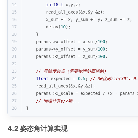
14
int16_t
 x,y,z;
15
        read_all_axes(&x,&y,&z);
16
        x_sum += x; y_sum += y; z_sum += z;
17
        delay(
10
);
18
    }
19
    params->x_offset = x_sum/
100
;
20
    params->y_offset = y_sum/
100
;
21
    params->z_offset = z_sum/
100
;
22
23
// 灵敏度校准（需要物理斜面辅助）
24
float
 expected = 
0.5
; 
// 30度时sin(30°)=0
25
    read_all_axes(&x,&y,&z);
26
    params->x_scale = expected / (x - params-
27
// 同理计算y/z轴...
28
}
4.2 姿态角计算实现