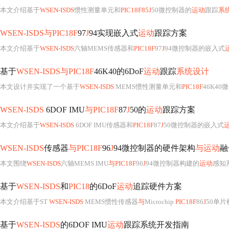
本文介绍基于
WSEN-ISDS
惯性测量单元和
PIC18F85J
50微控制器的
运动
跟踪
系
WSEN-ISDS与PIC18F
97
J
94实现嵌入式
运动
跟踪方案
本文介绍基于
WSEN-ISDS
六轴MEMS传感器和
PIC18F
97
J
94微控制器的嵌入式
基于
WSEN-ISDS与PIC18F
46K40的6DoF
运动
跟踪
系统设计
本文设计并实现了一个基于
WSEN-ISDS
MEMS惯性测量单元和
PIC18F
46K4
WSEN-ISDS
6DOF IMU
与PIC18F
87
J
50的
运动
跟踪方案
本文介绍基于
WSEN-ISDS
6DOF IMU传感器和
PIC18F
87
J
50微控制器的嵌入式
WSEN-ISDS
传感器
与PIC18F
96
J
94微控制器的硬件架构
与运动
融
本文围绕
WSEN-ISDS
六轴MEMS IMU
与PIC18F
96
J
94微控制器构建的
运动
感知系统，详述其硬件架
基于
WSEN-ISDS
和
PIC18
的6DoF
运动
追踪硬件方案
本文介绍基于ST
WSEN-ISDS
MEMS惯性传感器
与
Microchip
PIC18F
86
J
50单片
基于
WSEN-ISDS
的6DOF IMU
运动
跟踪系统开发指南