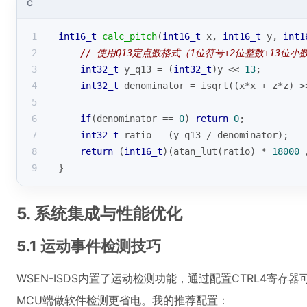
C
1
int16_t
calc_pitch
(
int16_t
 x, 
int16_t
 y, 
int1
2
// 使用Q13定点数格式（1位符号+2位整数+13位小
3
int32_t
 y_q13 = (
int32_t
)y << 
13
;
4
int32_t
 denominator = isqrt((x*x + z*z) >
5
6
if
(denominator == 
0
) 
return
0
;
7
int32_t
 ratio = (y_q13 / denominator);
8
return
 (
int16_t
)(atan_lut(ratio) * 
18000
 
9
}
5. 系统集成与性能优化
5.1 运动事件检测技巧
WSEN-ISDS内置了运动检测功能，通过配置CTRL4寄
MCU端做软件检测更省电。我的推荐配置：