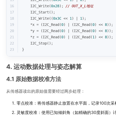
16
    I2C_Write(
0x28
); 
// OUT_X_L地址
17
    I2C_Start();
18
    I2C_Write((
0x3C
 << 
1
) | 
1
);
19
    *x = (I2C_Read(
0
) | (I2C_Read(
0
) << 
8
));
20
    *y = (I2C_Read(
0
) | (I2C_Read(
0
) << 
8
));
21
    *z = (I2C_Read(
0
) | (I2C_Read(
1
) << 
8
));
22
    I2C_Stop();
23
}
4. 运动数据处理与姿态解算
4.1 原始数据校准方法
从传感器读出的原始值需要经过两步处理：
零点校准：将传感器静止放置在水平面，记录100次
灵敏度校准：使用已知倾斜角（如精确的30度斜面）