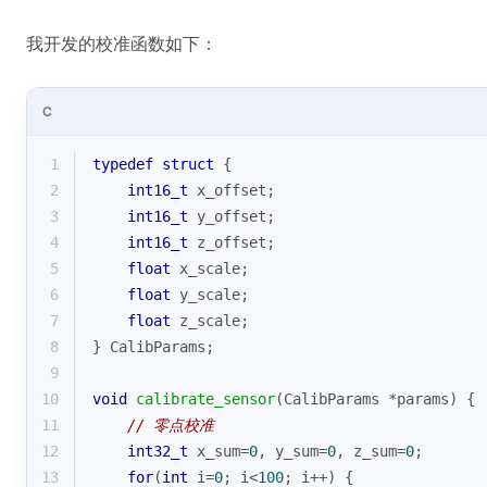
我开发的校准函数如下：
C
1
typedef
struct
 {
2
int16_t
 x_offset;
3
int16_t
 y_offset;
4
int16_t
 z_offset;
5
float
 x_scale;
6
float
 y_scale; 
7
float
 z_scale;
8
} CalibParams;
9
10
void
calibrate_sensor
(CalibParams *params)
{
11
// 零点校准
12
int32_t
 x_sum=
0
, y_sum=
0
, z_sum=
0
;
13
for
(
int
 i=
0
; i<
100
; i++) {