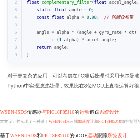
2
float
complementary_filter
(
float
 accel_angle,
3
static
float
 angle = 
0
;
4
const
float
 alpha = 
0.98
;  
// 陀螺仪权重
5
6
    angle = alpha * (angle + gyro_rate * dt) 
7
          + (
1
-alpha) * accel_angle;
8
return
 angle;
9
}
对于更复杂的应用，可以考虑在PC端后处理时采用卡尔曼
Python中实现滤波处理，效果比在8位MCU上直接运算好
WSEN-ISDS
传感器
与PIC18F85J10
的
运动
追踪
系统设计
本文设计并实现了一种基于
WSEN-ISDS
三轴
加速度计
和
PIC18F85J10
微控制器
基于
WSEN-ISDS
和
PIC18F85J10
的6DOF
运动
跟踪
系统设计