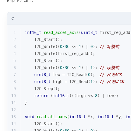
的优化代码：
C
1
int16_t
read_accel_axis
(
uint8_t
 first_reg_add
2
    I2C_Start();
3
    I2C_Write((
0x3C
 << 
1
) | 
0
); 
// 写模式
4
    I2C_Write(first_reg_addr);
5
    I2C_Start();
6
    I2C_Write((
0x3C
 << 
1
) | 
1
); 
// 读模式
7
uint8_t
 low = I2C_Read(
0
);  
// 发送ACK
8
uint8_t
 high = I2C_Read(
1
); 
// 发送NACK
9
    I2C_Stop();
10
return
 (
int16_t
)((high << 
8
) | low);
11
}
12
13
void
read_all_axes
(
int16_t
 *x, 
int16_t
 *y, 
in
14
    I2C_Start();
15
    I2C_Write((
0x3C
 << 
1
) | 
0
);