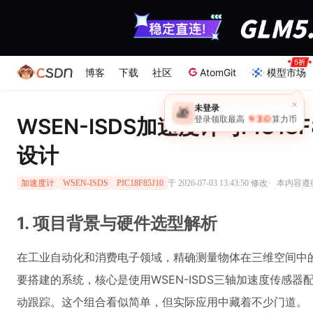
博客
下载
社区
AtomGit
模型市场
×
未登录
🎁
￥30
WSEN-ISDS加速度计与PIC18
登录领取最高
算力币
设计
·
于 2026-07-03 13:43:50 修改
本内容遵循C
加速度计
WSEN-ISDS
PIC18F85J10
1. 项目背景与硬件选型解析
在工业自动化和消费电子领域，精确测量物体在三维空间中
要搭建的系统，核心是使用WSEN-ISDS三轴加速度传感器配合
动跟踪。这个组合看似简单，但实际应用中藏着不少门道。