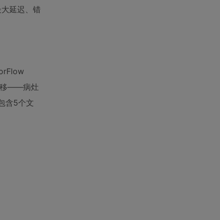
、最大延迟、错
Flow
值偏移——病灶
包含5个文