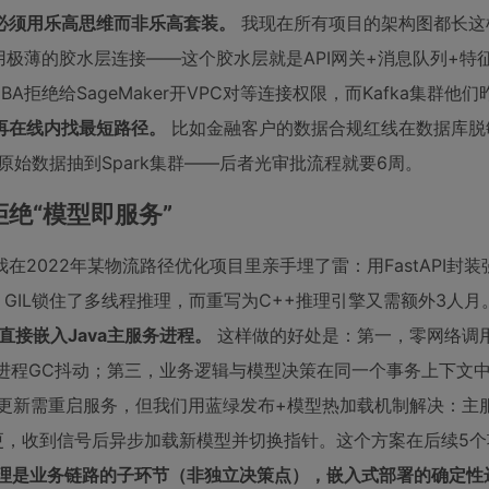
必须用乐高思维而非乐高套装。
我现在所有项目的架构图都长这
间用极薄的胶水层连接——这个胶水层就是API网关+消息队列+特
DBA拒绝给SageMaker开VPC对等连接权限，而Kafka集群他
再在线内找最短路径。
比如金融客户的数据合规红线在数据库脱
原始数据抽到Spark集群——后者光审批流程就要6周。
拒绝“模型即服务”
），但我在2022年某物流路径优化项目里亲手埋了雷：用FastAPI封
hon GIL锁住了多线程推理，而重写为C++推理引擎又需额外3人
e直接嵌入Java主服务进程。
这样做的好处是：第一，零网络调
跨进程GC抖动；第三，业务逻辑与模型决策在同一个事务上下文中
型更新需重启服务，但我们用蓝绿发布+模型热加载机制解决：主
型版本变更，收到信号后异步加载新模型并切换指针。这个方案在后续5
理是业务链路的子环节（非独立决策点），嵌入式部署的确定性