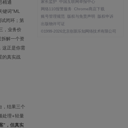
必精通
家长监护
中国互联网举报中心
网络110报警服务
Chrome商店下载
关键词“ML
账号管理规范
版权与免责声明
版权申诉
B测试闭环；第
出版物许可证
三，业务价
©1999-2026北京创新乐知网络技术有限公司
，只拆解一个资
喜，这正是你需
置的真实战
台，结果三个
预处理+轻量
决方案”，但真实