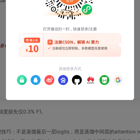
uantStub
反量化桩
度损失仅0.3% F1。
键技巧：不是蒸馏最后一层logits，而是蒸馏中间层的attention