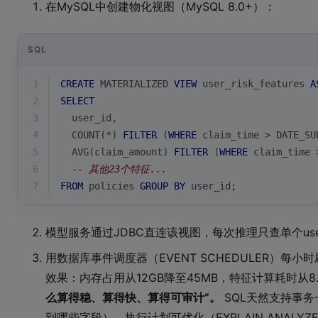
在MySQL中创建物化视图（MySQL 8.0+）：
SQL
1
CREATE
 MATERIALIZED 
VIEW
 user_risk_features 
A
2
SELECT
3
  user_id,
4
COUNT
(
*
) 
FILTER
 (
WHERE
 claim_time 
>
 DATE_SU
5
AVG
(claim_amount) 
FILTER
 (
WHERE
 claim_time 
6
-- 其他23个特征...
7
FROM
 policies 
GROUP
BY
 user_id;
模型服务通过JDBC直连该视图，每次推理只查单个use
用数据库事件调度器（EVENT SCHEDULER）每小
效果：内存占用从12GB降至45MB，特征计算耗时从8.
么算得稳、算得快、算得可审计”。
SQL天然支持事
到哪些字段）、执行计划可优化（EXPLAIN ANA