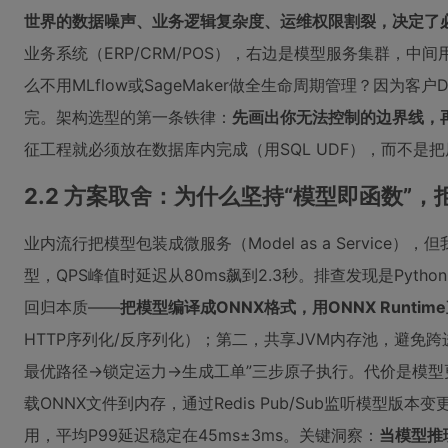
世界的数据噪声、业务逻辑复杂度、运维权限割裂，决定了
业务系统（ERP/CRM/POS），右边是模型服务集群，中
么不用MLflow或SageMaker做全生命周期管理？因为客户
完。架构选型的第一条铁律：
先画出你无法控制的边界线，
征工程就必须放在数据库内完成（用SQL UDF），而不是把
2.2 方案取舍：为什么坚持“模型即函数”，
业内流行把模型包装成微服务（Model as a Service
型，QPS峰值时延迟从80ms飙到2.3秒。排查发现是Pyt
回归本质——
把模型编译成ONNX格式，用ONNX Runtim
HTTP序列化/反序列化）；第二，共享JVM内存池，避免
最优路径→锁定运力→生成工单”三步原子执行。代价是模
载ONNX文件到内存，通过Redis Pub/Sub监听模
用，平均P99延迟稳定在45ms±3ms。关键洞察：
当模型推