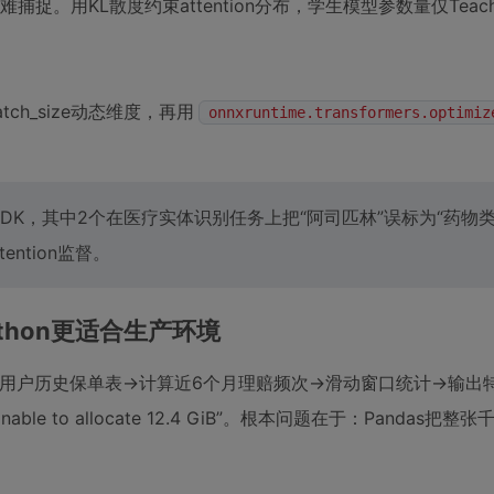
。用KL散度约束attention分布，学生模型参数量仅Teach
tch_size动态维度，再用
onnxruntime.transformers.optimiz
。
DK，其中2个在医疗实体识别任务上把“阿司匹林”误标为“药物类
ntion监督。
thon更适合生产环境
读取用户历史保单表→计算近6个月理赔频次→滑动窗口统计→输出
le to allocate 12.4 GiB”。根本问题在于：Pandas把