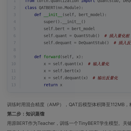
1
from
 torch.quantization 
import
 QuantStub, DeQ
2
class
QATBERT
(
nn.Module
):
3
def
__init__
(
self, bert_model
):
4
super
().__init__()
5
        self.bert = bert_model
6
        self.quant = QuantStub()  
# 插入量化桩
7
        self.dequant = DeQuantStub()  
# 插入
8
9
def
forward
(
self, x
):
10
        x = self.quant(x)  
# 输入量化
11
        x = self.bert(x)
12
        x = self.dequant(x)  
# 输出反量化
13
return
 x
训练时用混合精度（AMP），QAT后模型体积降至112MB，精
第二步：知识蒸馏
用原BERT作为Teacher，训练一个TinyBERT学生模型。关