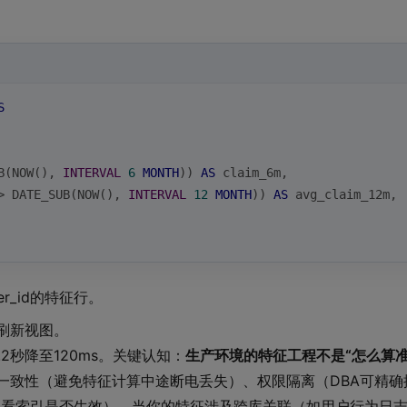
S
B(NOW(), 
INTERVAL
6
MONTH
)) 
AS
 claim_6m,
>
 DATE_SUB(NOW(), 
INTERVAL
12
MONTH
)) 
AS
 avg_claim_12m,
r_id的特征行。
时刷新视图。
2秒降至120ms。关键认知：
生产环境的特征工程不是“怎么算准
务一致性（避免特征计算中途断电丢失）、权限隔离（DBA可精确
LYZE看索引是否生效）。当你的特征涉及跨库关联（如用户行为日