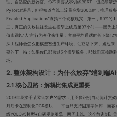
理、自适应的新器官。你不需要从零训练BERT，但必须清
PyTorch源码，但得知道当线上流量突增300%时，推理服
Enabled Applications”直指三个硬核现实：第
二，真正的失败往往发生在模型上线后第37小时——因为
值永远以“人”的行为变化来衡量：客服平均通话时长下降12%，
深工程师会怎么把模型塞进生产环境、让它活下来、跑起来、赚到钱。
要的下一站；如果你已部署过5个模型服务，那我们直接跳到
场。
2. 整体架构设计：为什么放弃“端到端A
2.1 核心思路：解耦比集成更重要
2019年我接手某零售客户的需求：用图像识别自动统计货架
月后卡在定制化OCR模块——平台只支持固定字体库，而客
级YOLOv5模型+自研规则引擎，两周上线。这个教训刻进