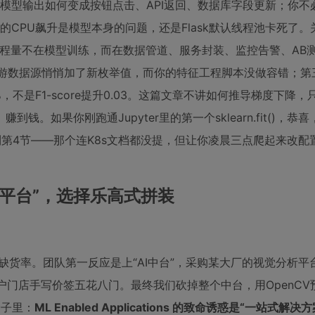
楚模型输出如何变成按钮点击、API返回、数据库字段更新；你不
务的CPU飙升是模型本身的问题，还是Flask默认线程池卡死了。
一，90%的工程量不在模型训练，而在数据管道、服务封装、监控告警、A
上游数据源悄悄加了新枚举值，而你的特征工程脚本没做容错；第
不是F1-score提升0.03。这篇文章不讲如何推导梯度下降
如果你刚跑通Jupyter里的第一个sklearn.fit()，恭
第4节——那个连K8s文档都没提，但让你凌晨三点爬起来改配
I平台”，选择乐高式拼装
缺货率。团队第一反应是上“AI中台”，采购某大厂的视觉分析平
户门店手写价签五花八门。最终我们砍掉整个中台，用OpenCV
骨子里：
ML Enabled Applications 的致命诱惑是“一站式解