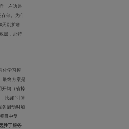
样：左边是
征存储。为什
们昨天刚扩容
敏层，那特
装强化学习模
月。最终方案是
用开销（省掉
，比如“计算
服务启动时加
个项目中复
远胜于服务