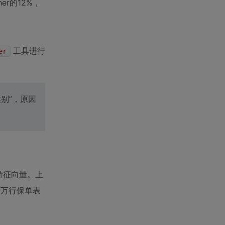
er的12%，
工具进行
er
别”，原因
特征向量。上
整张千万行保单表