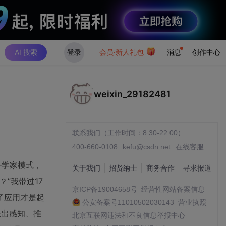
AI 搜索
登录
会员·新人礼包
消息
创作中心
weixin_29182481
联系我们（工作时间：8:30-22:00）
400-660-0108
kefu@csdn.net
在线客服
据科学家模式，
关于我们
招贤纳士
商务合作
寻求报道
”我带过17
京ICP备19004658号
经营性网站备案信息
了应用才是起
公安备案号11010502030143
营业执照
件长出感知、推
北京互联网违法和不良信息举报中心