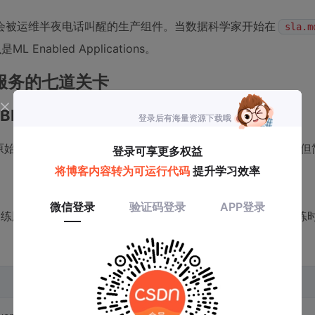
会被运维半夜电话叫醒的生产组件。当数据科学家开始在
sla.m
abled Applications。
服务的七道关卡
BERT要压到42MB
hinese，原始大小287MB。直接部署到边缘设备？内存溢出是必然的。
：
是修改训练脚本，在PyTorch中插入FakeQuantize模块，让模型在训