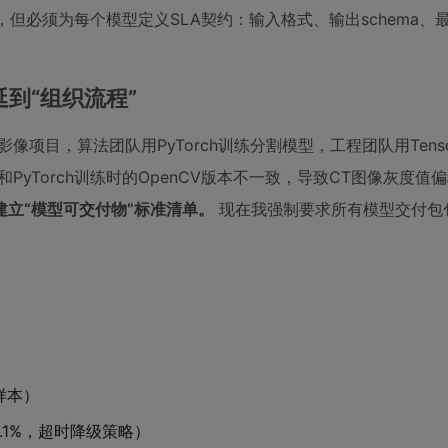
ent，但必须为每个模型定义SLA契约：输入格式、输出schema
延到“组织流程”
项目，算法团队用PyTorch训练分割模型，工程团队用Tensor
eline和PyTorch训练时的OpenCV版本不一致，导致CT图像灰度
建立“模型可交付物”标准清单。
现在我强制要求所有模型交付包
样本）
0.1%，超时降级策略）