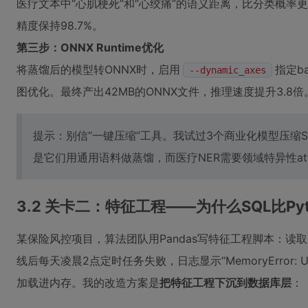
医疗文本中“心肌梗死”和“心绞痛”的语义距离，比分类概率更难捕捉
精度保持98.7%。
第三步：ONNX Runtime优化
将蒸馏后的模型转ONNX时，启用
指定ba
--dynamic_axes
图优化。最终产出42MB的ONNX文件，推理速度提升3.8倍
提示：别信“一键压缩”工具。我试过3个商业化模型压缩S
是它们用通用语料做蒸馏，而医疗NER需要领域特异性atte
3.2 关卡二：特征工程——为什么SQL比Py
某保险风控项目，算法团队用Pandas写特征工程脚本：
线后每天凌晨2点定时任务失败，日志显示“MemoryError: Unab
加载进内存。我的改造方案是
把特征工程下沉到数据库层
：