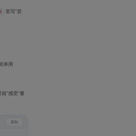
里写“若
d
但简单用
练时就“感受”量
复制