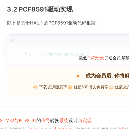
3.2 PCF8591驱动实现
以下是基于HAL库的PCF8591驱动代码框架：
C
1
# 
define
 PCF8591_ADDR 0x48 /
最低
0.47元/天
开通会员,解
成为会员后, 你将
下载资源随意下
优质VIP博文免费学
优质文
STM32与PCF8591
的
信号
转换
系统
设计
与实现