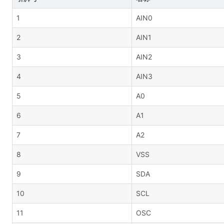
1
AIN0
2
AIN1
3
AIN2
4
AIN3
5
A0
6
A1
7
A2
8
VSS
9
SDA
10
SCL
11
OSC