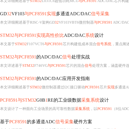
本文详细阐述基于
STM32
L031C6超低功耗MCU
与PCF8591
ADC/DAC芯片构
GD
32
VF103
与PCF8591实现
多通道ADC/DAC
信号采集
本文详细阐述基于RISC-V架构GD
32
VF103VBT6微控制器
与PCF8591
ADC/D
STM32与PCF8591实现高性价比
ADC/DAC
系统
设计
本文基于
STM32
F107VCT6
与PCF8591
芯片构建低成本混合
信号系统
，重点阐述
STM32与PCF8591
的ADC/DAC
信号
处理实战
本文详述基于
STM32
F746VG
与PCF8591
芯片的混合
信号
处理方案，涵盖硬件连
STM32与PCF8591
的ADC/DAC应用开发指南
本文详细阐述基于
STM32
微控制器通过I2C接口驱动
PCF8591
芯片
实现
多通道A
PCF8591与STM32
G0B
1
RE的工业级数据
采集系统
设计
本文设计了一种面向工业场景的高可靠性数据
采集系统
，以
PCF8591
（8位AD
基于
PCF8591
的多通道ADC
信号采集
硬件方案