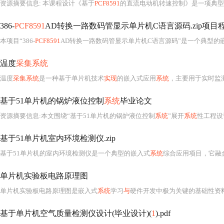
资源摘要信息: 本课程设计《基于
PCF8591
的直流电动机转速控制》是一项典型
386-
PCF8591
AD转换一路数码管显示单片机C语言源码.zip项目
本项目“386-
PCF8591
AD转换一路数码管显示单片机C语言源码”是一个典型的
温度
采集系统
温度
采集系统
是一种基于单片机技术
实现
的嵌入式应用
系统
，主要用于实时监
基于51单片机的锅炉液位控制
系统
毕业论文
资源摘要信息:本文围绕“基于51单片机的锅炉液位控制
系统
”展开
系统
性工程设计与理论分析
基于51单片机室内环境检测仪.zip
基于51单片机的室内环境检测仪是一个典型的嵌入式
系统
综合应用项目，它融
单片机实验板电路原理图
单片机实验板电路原理图是嵌入式
系统
学习
与
硬件开发中极为关键的基础性资料，尤其针对以STC89C52为核心的经典80
基于单片机空气质量检测仪设计(毕业设计)(
1
).pdf