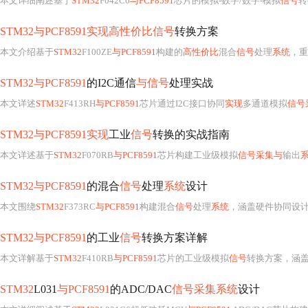
本文详细阐述基于
STM32
F042C6
与PCF8591
芯片的模拟-数字/数字-模拟
信号
转
STM32与PCF8591实现高性价比信号
转换方案
本文介绍基于
STM32
F100ZE
与PCF8591
构建的
高性价比
混合
信号
处理
系统
，重
STM32与PCF8591
的I2C通信
与信号
处理实战
本文详述
STM32
F413RH
与PCF8591
芯片通过I2C接口协同
实现
多通道模拟
信号
STM32与PCF8591实现
工业
信号
转换的实战指南
本文详述基于
STM32
F070RB
与PCF8591
芯片构建工业级模拟
信号采集与
输出
STM32与PCF8591
的混合
信号
处理
系统
设计
本文围绕
STM32
F373RC
与PCF8591
构建混合
信号
处理
系统
，涵盖硬件协同设计（I
STM32与PCF8591
的工业
信号
转换方案详解
本文详解基于
STM32
F410RB
与PCF8591
芯片的工业级模拟
信号
转换方案，涵盖硬
STM32
L031
与PCF8591
的ADC/DAC
信号采集系统
设计