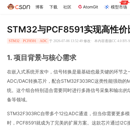
博客
下载
社区
AtomGit
模型市场
STM32与PCF8591实现高
·
于 2026-07-06 13:52:49 修改
本内容遵循CC 4.0 BY
STM32
PCF8591
ADC
1. 项目背景与核心需求
在嵌入式系统开发中，信号转换是最基础也最关键的环节之一。
ADC/DAC转换芯片，配合STM32F303RC这类性能强
统。这个组合特别适合需要同时进行多路信号采集和输出的
备等领域。
STM32F303RC自带多个12位ADC通道，但当你需要更
时，PCF8591就成为了完美的扩展方案。这款芯片通过I