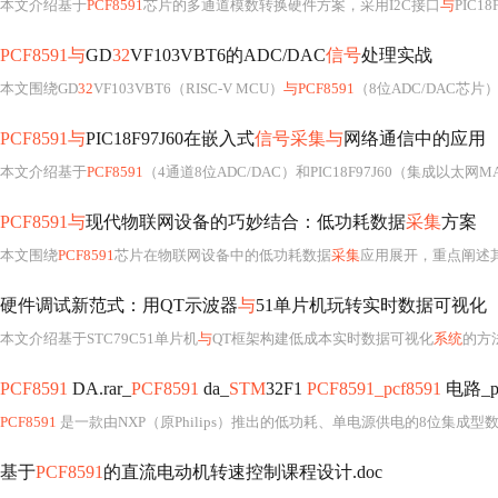
本文介绍基于
PCF8591
芯片的多通道模数转换硬件方案，采用I2C接口
与
PIC1
PCF8591与
GD
32
VF103VBT6的ADC/DAC
信号
处理实战
本文围绕GD
32
VF103VBT6（RISC-V MCU）
与PCF8591
（8位ADC/DAC芯片
PCF8591与
PIC18F97J60在嵌入式
信号采集与
网络通信中的应用
本文介绍基于
PCF8591
（4通道8位ADC/DAC）和PIC18F97J60（集成以太网
PCF8591与
现代物联网设备的巧妙结合：低功耗数据
采集
方案
本文围绕
PCF8591
芯片在物联网设备中的低功耗数据
采集
应用展开，重点阐述其宽电压支持、
硬件调试新范式：用QT示波器
与
51单片机玩转实时数据可视化
本文介绍基于STC79C51单片机
与
QT框架构建低成本实时数据可视化
系统
的方法。重点涵盖串口
PCF8591
DA.rar_
PCF8591
da_
STM
32F1
PCF8591_pcf8591
电路_poi
PCF8591
是一款由NXP（原Philips）推出的低功耗、单电源供电的8位集成型
基于
PCF8591
的直流电动机转速控制课程设计.doc