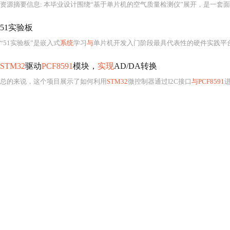
资源摘要信息: 本毕业设计围绕“基于单片机的空气质量检测仪”展开，是一套
51实验板
“51实验板”是嵌入式
系统
学习
与
单片机开发入门阶段最具代表性的硬件实践平台之一，其核心围绕经典8位微控制器——Intel 8051架构及其众多
STM32
驱动
PCF8591
模块，
实现
AD/DA转换
总的来说，这个项目展示了如何利用
STM32
微控制器通过I2C接口
与PCF8591