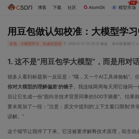
博客
下载
社区
AtomGit
模型市场
用豆包做认知校准：大模型学习
·
于 2026-07-07 05:19:29 修改
本内容遵循CC 4.
豆包
大模型学习
生成式总结
1. 这不是“用豆包学大模型”，而是用对
很多人看到标题第一反应是：“哦，又一个AI工具体验帖”。
你对大模型的理解偏差’的镜子
。我连续两周每天用它做同一
后让它生成一份“面向非技术背景同事的500字摘要”。结
要末尾加了一段：“注意：原文中提到的‘上下文窗口限制’并
误解。”
这个细节让我停了下来。它没被要求解释技术原理，却主动