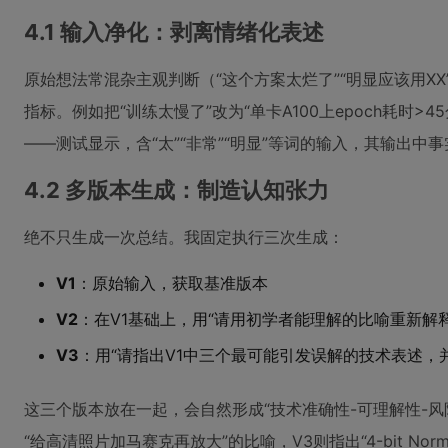
4.1 输入净化：剥离情绪化表述
原始想法常混杂主观判断（“这个方案太烂了”“明显应该用X
指标。例如把“训练太慢了”改为“单卡A100上epoch耗时
——测试显示，含“太”“非常”“明显”等词的输入，其输出中事
4.2 多版本生成：制造认知张力
绝不只生成一次总结。我固定执行三次生成：
V1
：原始输入，获取基准版本
V2
：在V1基础上，用“请用初学者能理解的比喻重新解
V3
：用“请指出V1中三个最可能引发误解的技术表述，
这三个版本放在一起，会自然形成“技术准确性-可理解性-风险
“给高清照片加马赛克再放大”的比喻，V3则指出“4-bit Nor