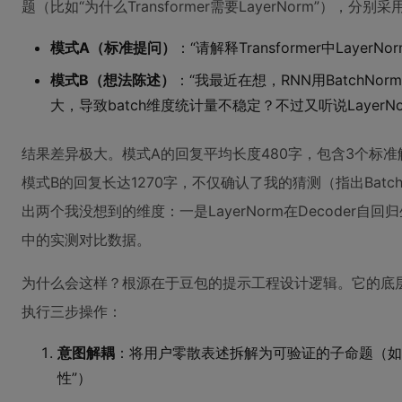
题（比如“为什么Transformer需要LayerNorm”），分
模式A（标准提问）
：“请解释Transformer中Layer
模式B（想法陈述）
：“我最近在想，RNN用BatchNor
大，导致batch维度统计量不稳定？不过又听说LayerN
结果差异极大。模式A的回复平均长度480字，包含3个标
模式B的回复长达1270字，不仅确认了我的猜测（指出Batc
出两个我没想到的维度：一是LayerNorm在Decoder自
中的实测对比数据。
为什么会这样？根源在于豆包的提示工程设计逻辑。它的底层
执行三步操作：
意图解耦
：将用户零散表述拆解为可验证的子命题（如“RN
性”）