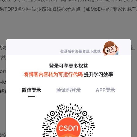
TOP3名词中缺少该领域核心矛盾点（如MoE中的“专家过载”“
每段话后面手动添加“□”符号，代表此处需要验证的隐含前提
，然后查证：
mer论文Table 3）
E benchmark）
后续的补充说明往往直指这些断点。
替换为多个专家子网络”）