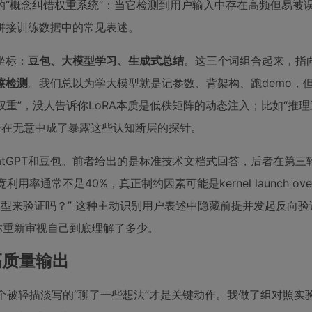
“概念纠错权重系统”：当它检测到用户输入中存在高频但易被
拼接训练数据中的常见表述。
坐标：
豆包、大模型学习、生成式总结
。这三个词组合起来，指
擦检测
。我们总以为学大模型就是记参数、背架构、跑demo，
重”，没人告诉你LoRA本质是低秩矩阵的动态注入；比如“推理
恰恰在无意中成了暴露这些认知断层的探针。
去问ChatGPT和豆包。前者给出的是标准技术文档式回答，后者在第
率通常不足40%，真正制约因素可能是kernel launch over
fline模型来验证吗？” 这种主动识别用户表述中隐藏前提并发起反向
你重新审视自己到底理解了多少。
高质量输出
那个被轻描淡写的“聊了一些想法”才是关键动作。我做了组对照实