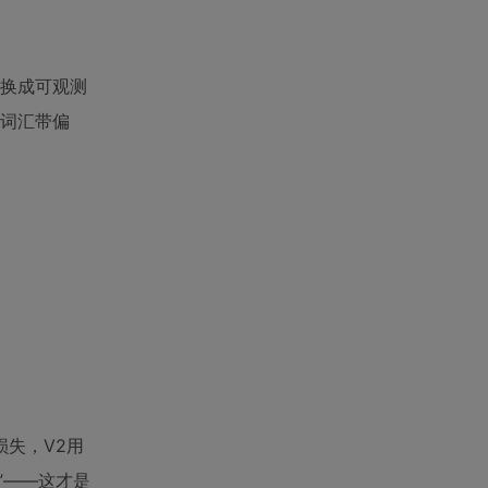
替换成可观测
绪词汇带偏
损失，V2用
r”——这才是