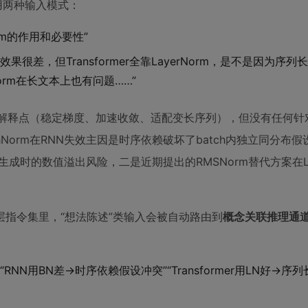
别采用两种输入模式：
Norm的作用和必要性”
m效果很差，但Transformer全靠LayerNorm，是不是因为序
orm在长文本上也有问题……”
准解释点（稳定梯度、加速收敛、适配变长序列），但没有任何针
hNorm在RNN失效主因是时序依赖破坏了batch内独立同分布
回归生成时的数值溢出风险，二是近期提出的RMSNorm替代方案在L
指令集里，“想法陈述”类输入会被自动路由到
概念关联推理通
N用BN差→时序依赖假设冲突”“Transformer用LN好→序