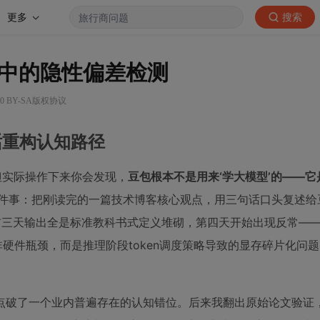
更多
搜索
中的隐性偏差检测
0 BY-SA版权协议
话重构认知路径
但实际操作下来你会发现，
豆包根本不是用来‘学大模型’的——它
件事：把刚读完的一篇技术博客核心观点，用三句话口头复述给
果前三天输出全是标准教科书式定义堆砌，第四天开始出现反常—
非硬件瓶颈，而是推理阶段token调度策略导致的显存碎片化问
点破了一个业内普遍存在的认知错位。后来我翻出原始论文验证