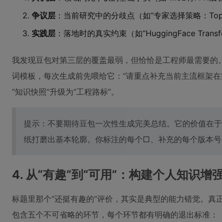
争议层
：当前研究中的分歧点（如“专家选择策略：Top-1 vs 
实践层
：落地时的真实约束（如“HuggingFace Tra
我发现豆包对第三层的覆盖最弱，但恰恰是工程师最需要的。于是我把H
词模板，每次生成前先喂给它：“请重点补充当前主流框架在实
“知识快照”升级为“工程路标”。
提示：不要期待豆包一次性生成完美总结。它的价值在于
纸打磨出基本轮廓。你标注的每个□、补充的每个版本号
4. 从“有趣”到“可用”：构建个人知识增
标题里那个“还挺有趣的”评价，其实是典型的能力错觉。真
包含五个不可省略的环节，每个环节都有明确的退出标准：