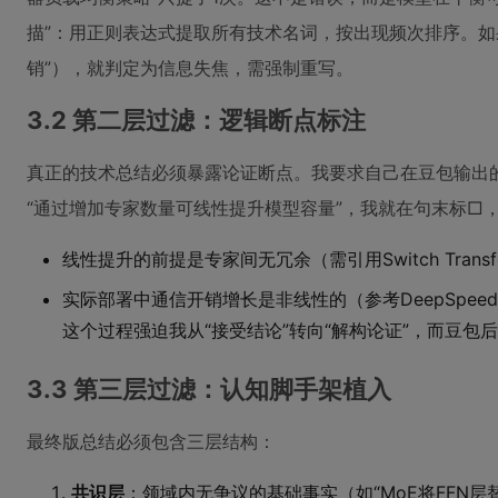
描”：用正则表达式提取所有技术名词，按出现频次排序。如果
销”），就判定为信息失焦，需强制重写。
3.2 第二层过滤：逻辑断点标注
真正的技术总结必须暴露论证断点。我要求自己在豆包输出的
“通过增加专家数量可线性提升模型容量”，我就在句末标□
线性提升的前提是专家间无冗余（需引用Switch Transfor
实际部署中通信开销增长是非线性的（参考DeepSpeed-Mo
这个过程强迫我从“接受结论”转向“解构论证”，而豆包
3.3 第三层过滤：认知脚手架植入
最终版总结必须包含三层结构：
共识层
：领域内无争议的基础事实（如“MoE将FFN层