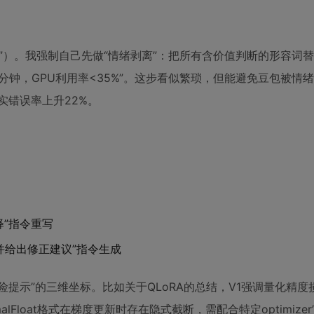
X”）。我强制自己先做“情绪剥离”：把所有含价值判断的形容词
>45分钟，GPU利用率<35%”。这步看似繁琐，但能避免豆包被情
实错误率上升22%。
释”指令重写
并给出修正建议”指令生成
提示”的三维坐标。比如关于QLoRA的总结，V1强调量化精度
malFloat格式在梯度更新时存在隐式截断，需配合特定optimize