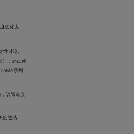
列长度变化太
对性讨论。
假设），还延伸
LaMA系列
道
，该通道会
列长度敏感