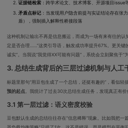
证据链检索
：跨学术论文、技术博客、开源项目issu
矛盾点标记
：当发现用户隐含前提与实证结论存在张力时（如
盾），强制插入解释性桥接段落
这种机制让输出不再是信息搬运，而成为一场有来有往的认知
定是否合理……”这类引导语，触发成功率提升67%。更关键
诚实”。当我说“我觉得XX可能有问题”，系统会立刻聚焦于
3. 总结生成背后的三层过滤机制与人工
标题里那句“用豆包生成了一个总结，还挺有趣的”，看似轻
预的起点
。我统计了过去30次总结生成任务，发现真正有
3.1 第一层过滤：语义密度校验
豆包默认生成的总结往往存在“信息稀释”现象。比如我把一篇
器负载均衡策略”只提了1次。这不是错误，而是模型在平衡