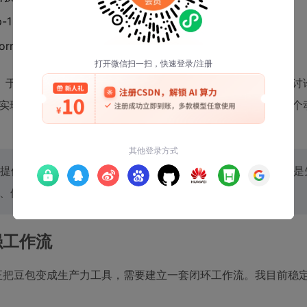
Top-2 vs Soft routing的精度/效率权衡”）
nsformers库中MoE实现对梯度检查点支持不完善”）
uggingFace文档、GitHub issue、PyTorch论坛
现该技术时的实际限制，引用具体版本号和issue链接”。这个
提供可编辑的“认知毛坯”——就像木匠不会直接雕刻成品，而是
、修正的每个术语，都在重建自己对技术的理解坐标系。
强工作流
正把豆包变成生产力工具，需要建立一套闭环工作流。我目前稳