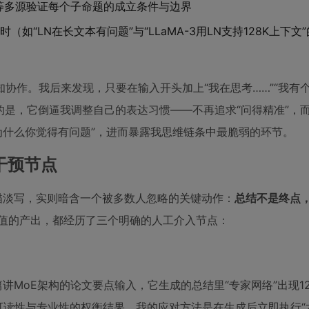
e等多源验证每个子命题的成立条件与边界
“LN在长文本有问题”与“LLaMA-3用LN支持128K上下文
协作。我后来发现，只要在输入开头加上“我在思考……”“我有
的是，它倒逼我调整自己的表达习惯——不再追求“问得精准”，而
“为什么你觉得有问题”，进而暴露我思维链条中最脆弱的环节。
干预节点
描淡写，实则暗含一个被多数人忽略的关键动作：
总结不是终点
价值的产出，都经历了三个明确的人工介入节点：
讲MoE架构的论文要点输入，它生成的总结里“专家网络”出现1
可读性与专业性的权衡结果。我的应对方法是在生成后立即执行“