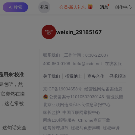
AI 搜索
登录
会员·新人礼包
消息
创作中心
weixin_29185167
联系我们（工作时间：8:30-22:00）
400-660-0108
kefu@csdn.net
在线客服
是用来‘校准
关于我们
招贤纳士
商务合作
寻求报道
豆包听，然
京ICP备19004658号
经营性网站备案信息
—它突然在摘
公安备案号11010502030143
营业执照
题，这点常被
北京互联网违法和不良信息举报中心
家长监护
中国互联网举报中心
网络110报警服务
Chrome商店下载
，这句话完全
账号管理规范
版权与免责声明
版权申诉