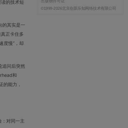
出版物许可证
误读的技术短
©1999-2026北京创新乐知网络技术有限公司
向的其实是一
但真正卡住多
速度慢”，却
三轮追问后突然
head和
验证的能力，
验：对同一主