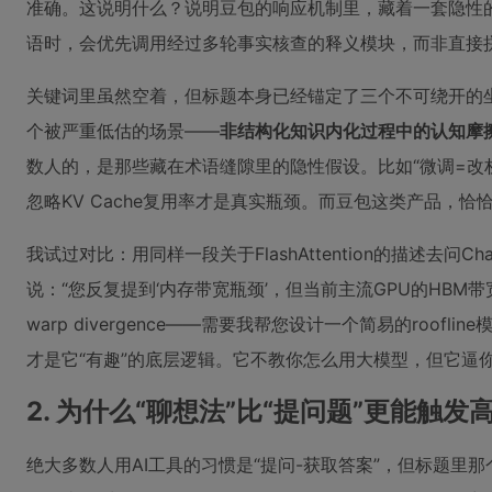
准确。这说明什么？说明豆包的响应机制里，藏着一套隐性的
语时，会优先调用经过多轮事实核查的释义模块，而非直接
关键词里虽然空着，但标题本身已经锚定了三个不可绕开的
个被严重低估的场景——
非结构化知识内化过程中的认知摩
数人的，是那些藏在术语缝隙里的隐性假设。比如“微调=改权
忽略KV Cache复用率才是真实瓶颈。而豆包这类产品，
我试过对比：用同样一段关于FlashAttention的描述
说：“您反复提到‘内存带宽瓶颈’，但当前主流GPU的HBM带宽利用
warp divergence——需要我帮您设计一个简易的roo
才是它“有趣”的底层逻辑。它不教你怎么用大模型，但它逼
2. 为什么“聊想法”比“提问题”更能触发
绝大多数人用AI工具的习惯是“提问-获取答案”，但标题里