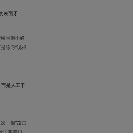
”的表面矛
个疑问但不确
是练习“说得
，而是人工干
2次，但“路由
术语密度扫