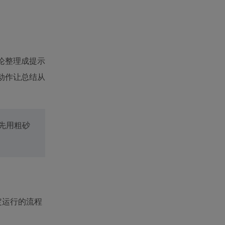
讨论整理成提示
动作让总结从
先用粗砂
定运行的流程