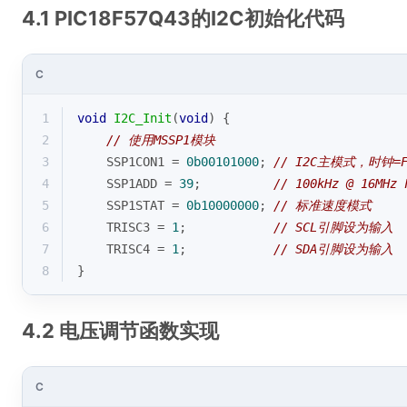
4.1 PIC18F57Q43的I2C初始化代码
C
1
void
I2C_Init
(
void
)
{
2
// 使用MSSP1模块
3
    SSP1CON1 = 
0b00101000
; 
// I2C主模式，时钟=FOS
4
    SSP1ADD = 
39
;          
// 100kHz @ 16MHz 
5
    SSP1STAT = 
0b10000000
; 
// 标准速度模式
6
    TRISC3 = 
1
;            
// SCL引脚设为输入
7
    TRISC4 = 
1
;            
// SDA引脚设为输入
8
}
4.2 电压调节函数实现
C