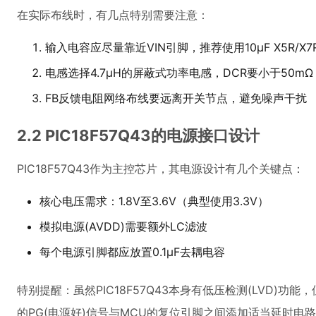
在实际布线时，有几点特别需要注意：
输入电容应尽量靠近VIN引脚，推荐使用10μF X5R/X
电感选择4.7μH的屏蔽式功率电感，DCR要小于50mΩ
FB反馈电阻网络布线要远离开关节点，避免噪声干扰
2.2 PIC18F57Q43的电源接口设计
PIC18F57Q43作为主控芯片，其电源设计有几个关键点：
核心电压需求：1.8V至3.6V（典型使用3.3V）
模拟电源(AVDD)需要额外LC滤波
每个电源引脚都应放置0.1μF去耦电容
特别提醒：虽然PIC18F57Q43本身有低压检测(LVD)功能，
的PG(电源好)信号与MCU的复位引脚之间添加适当延时电