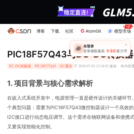
博客
下载
社区
AtomGit
模型市场
PIC18F57Q43与DC-DC转
·
于 2026-07-03 13:34:02 修改
本内容遵循
DC-DC转换器
PIC18F57Q43
I2C通信
1. 项目背景与核心需求解析
在嵌入式系统开发中，电源管理一直是硬件设计的关键环节
个典型问题：需要为PIC18F57Q43微控制器设计一个高效
I2C接口进行动态电压调节。这个需求在物联网设备和便携
又要实现智能化控制。