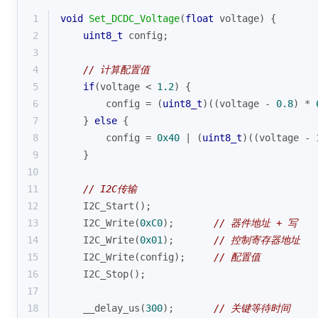
1
void
Set_DCDC_Voltage
(
float
 voltage)
{
2
uint8_t
 config;
3
4
// 计算配置值
5
if
(voltage < 
1.2
) {
6
        config = (
uint8_t
)((voltage - 
0.8
) * 
7
    } 
else
 {
8
        config = 
0x40
 | (
uint8_t
)((voltage - 
9
    }
10
11
// I2C传输
12
    I2C_Start();
13
    I2C_Write(
0xC0
);       
// 器件地址 + 写
14
    I2C_Write(
0x01
);       
// 控制寄存器地址
15
    I2C_Write(config);     
// 配置值
16
    I2C_Stop();
17
18
    __delay_us(
300
);       
// 关键等待时间