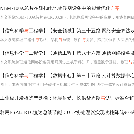
NBM7100A芯片在纽扣电池物联网设备中的能量优化
方案
本文围绕NBM7100A芯片在CR2032纽扣电池物联网设备中的应用，阐述其两
【信息科学
与
工程学】【安全领域】第三十五篇 网络安全算法表
本文系统梳理了器件
与
电路、架构
与
系统、软件
与
协议、跨层协同四大层级的侧信道防御算法，涵盖掩码、随机化、噪声注入、物理屏蔽、AI辅助
【信息科学
与
工程学】【通信工程】第八十六篇 通信网络设备及通
本文系统梳理通信网络设备及组网所涉全栈学科知识，覆盖数学基础、物理
与
【信息科学
与
工程学】【数据中心】第三十五篇 云计算数据中心
工业级开发板选型铁律：环境耐受、长供货周期
与
认证标准全解
利用ESP32 RTC慢速总线节能：ULP协处理器实现功耗降低90