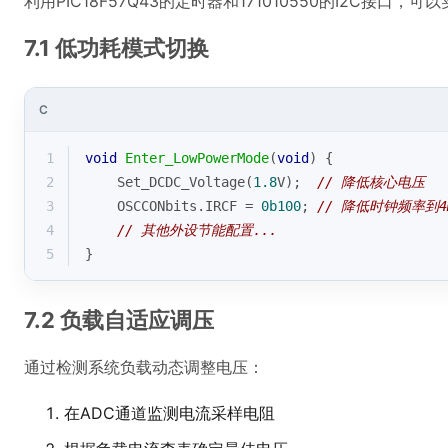
利用PIC18F57Q43的定时器和171010550的I2C接口，
7.1 低功耗模式切换
C
1
void
Enter_LowPowerMode
(
void
)
{
2
    Set_DCDC_Voltage(
1.8
V);  
// 降低核心电压
3
    OSCCONbits.IRCF = 
0b100
; 
// 降低时钟频率到4
4
// 其他外设节能配置...
5
}
7.2 负载自适应调压
通过检测系统负载动态调整电压：
在ADC通道监测电流采样电阻