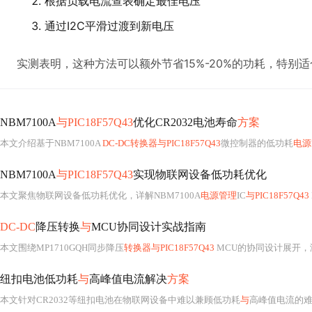
根据负载电流查表确定最佳电压
通过I2C平滑过渡到新电压
实测表明，这种方法可以额外节省15%-20%的功耗，特别
NBM7100A
与PIC18F57Q43
优化CR2032电池寿命
方案
本文介绍基于NBM7100A
DC-DC转换器与PIC18F57Q43
微控制器的低功耗
电源
NBM7100A
与PIC18F57Q43
实现物联网设备低功耗优化
本文聚焦物联网设备低功耗优化，详解NBM7100A
电源管理
IC
与PIC18F57Q43
M
DC-DC
降压转换
与
MCU协同设计实战指南
本文围绕MP1710GQH同步降压
转换器与PIC18F57Q43
MCU的协同设计展开，
纽扣电池低功耗
与
高峰值电流解决
方案
本文针对CR2032等纽扣电池在物联网设备中难以兼顾低功耗
与
高峰值电流的难题