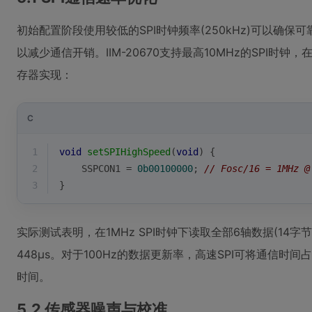
初始配置阶段使用较低的SPI时钟频率(250kHz)可以确
以减少通信开销。IIM-20670支持最高10MHz的SPI时钟，在P
存器实现：
C
1
void
setSPIHighSpeed
(
void
)
{
2
    SSPCON1 = 
0b00100000
; 
// Fosc/16 = 1MHz @
3
}
实际测试表明，在1MHz SPI时钟下读取全部6轴数据(14字节)
448μs。对于100Hz的数据更新率，高速SPI可将通信时间占
时间。
5.2 传感器噪声与校准