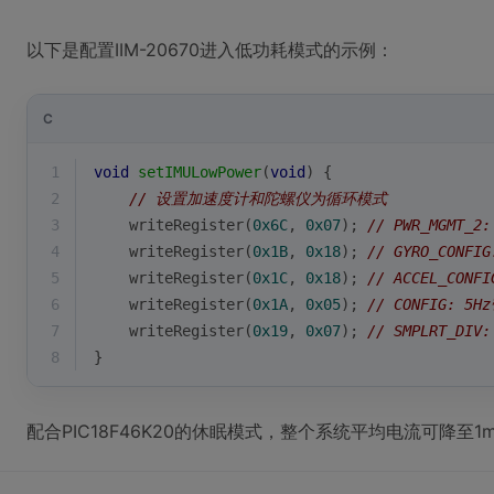
以下是配置IIM-20670进入低功耗模式的示例：
C
1
void
setIMULowPower
(
void
)
{
2
// 设置加速度计和陀螺仪为循环模式
3
    writeRegister(
0x6C
, 
0x07
); 
// PWR_MGMT_
4
    writeRegister(
0x1B
, 
0x18
); 
// GYRO_CONFIG
5
    writeRegister(
0x1C
, 
0x18
); 
// ACCEL_CONFI
6
    writeRegister(
0x1A
, 
0x05
); 
// CONFIG: 5H
7
    writeRegister(
0x19
, 
0x07
); 
// SMPLRT_DI
8
}
配合PIC18F46K20的休眠模式，整个系统平均电流可降至