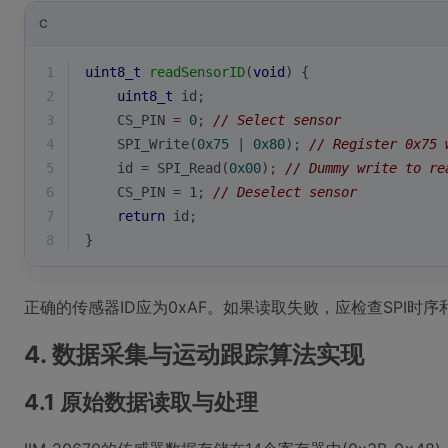
C
1
uint8_t
readSensorID
(
void
)
{
2
uint8_t
 id;
3
    CS_PIN = 
0
; 
// Select sensor
4
    SPI_Write(
0x75
 | 
0x80
); 
// Register 0x75 
5
    id = SPI_Read(
0x00
); 
// Dummy write to re
6
    CS_PIN = 
1
; 
// Deselect sensor
7
return
 id;
8
}
正确的传感器ID应为0xAF。如果读取失败，应检查SPI时
4. 数据采集与运动跟踪算法实现
4.1 原始数据读取与处理