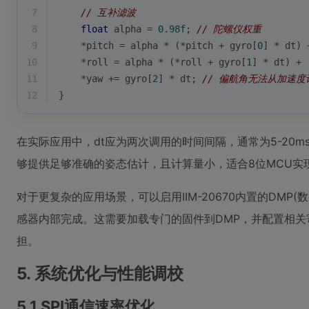
7
// 互补滤波
8
float
 alpha = 
0.98f
; 
// 陀螺仪权重
9
    *pitch = alpha * (*pitch + gyro[
0
] * dt) 
10
    *roll = alpha * (*roll + gyro[
1
] * dt) + 
11
    *yaw += gyro[
2
] * dt; 
// 偏航角无法从加速度
12
}
在实际应用中，dt应为两次调用的时间间隔，通常为5-20
够提供足够准确的姿态估计，且计算量小，适合8位MCU实
对于更复杂的应用场景，可以启用IIM-20670内置的DMP
感器内部完成。这需要加载专门的固件到DMP，并配置相关
担。
5. 系统优化与性能调校
5.1 SPI通信速率优化