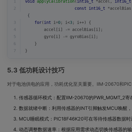
1
void
applyCalibration
(
int16_t
 *accel, 
int16_t
2
const
int16_t
 *accelBias
 {
3
for
(
int
 i=
0
; i<
3
; i++) {
4
        accel[i] -= accelBias[i];
5
        gyro[i] -= gyroBias[i];
6
    }
7
}
5.3 低功耗设计技巧
对于电池供电的应用，功耗优化至关重要。IIM-20670和PI
传感器循环模式：配置IIM-20670的PWR_MGMT
数据就绪中断：利用传感器的INT引脚触发MCU唤醒
MCU睡眠模式：PIC18F46K20可在等待传感器数据时
动态调整数据速率：根据应用需求动态切换传感器的输出