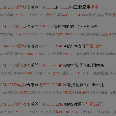
IIM-20670运动
传感器
与PIC18
LF
46K
80的工业应用
指南
本文详解
IIM-20670
六轴MEMS
运动
传感器
与PIC18
LF
46K
80微控制器在工业
运
IIM-20670运动
传感器
与PIC18
微控制器的工业应用解析
本文详解
IIM-20670
六轴MEMS传感器
与PIC18
LF
46K
22微控制器在工业
运动
传感中的
IIM-20670运动
传感器
与PIC18F
45
K
50的SPI接口
开发指南
本文详细阐述
IIM-20670
六轴MEMS传感器
与PIC18F
45
K
50微控制器通过SPI
IIM-20670运动
传感器
与PIC18F
55
K
42微控制器的应用解析
本文深入解析
IIM-20670
六轴MEMS
运动
传感器
与PIC18F
55
K
42微控制器的协同
IIM-20670运动
传感器
与PIC18F
26
K20
微控制器的工业应用
本文围绕
IIM-20670
六轴MEMS
运动
传感器
与PIC18F
26
K20
微控制器的协同应用，
IIM-20670运动
传感器
与PIC18F
67
K
40的SPI通信
与系统
设计
本文围绕
IIM-20670
六轴MEMS传感器
与PIC18F
67
K
40单片机的SPI通信展开，涵盖硬件设计（PCB布局、电源管理）、软件实现（