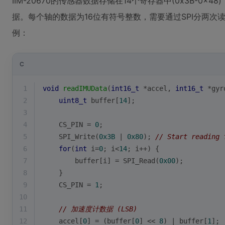
IIM-20670的传感器数据存储在14个寄存器中(0x3B-0x
据。每个轴的数据为16位有符号整数，需要通过SPI分两次
例：
C
1
void
readIMUData
(
int16_t
 *accel, 
int16_t
 *gyr
2
uint8_t
 buffer[
14
];
3
4
    CS_PIN = 
0
;
5
    SPI_Write(
0x3B
 | 
0x80
); 
// Start reading 
6
for
(
int
 i=
0
; i<
14
; i++) {
7
        buffer[i] = SPI_Read(
0x00
);
8
    }
9
    CS_PIN = 
1
;
10
11
// 加速度计数据 (LSB)
12
    accel[
0
] = (buffer[
0
] << 
8
) | buffer[
1
]; 