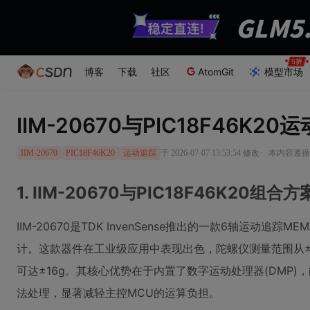
博客
下载
社区
AtomGit
模型市场
IIM-20670与PIC18F46K
·
于 2026-07-07 13:53:54 修改
本内容遵循C
IIM-20670
PIC18F46K20
运动追踪
1. IIM-20670与PIC18F46K20组合
IIM-20670是TDK InvenSense推出的一款6轴运动追
计。这款器件在工业级应用中表现出色，陀螺仪测量范围从±41
可达±16g。其核心优势在于内置了数字运动处理器(DMP
法处理，显著减轻主控MCU的运算负担。