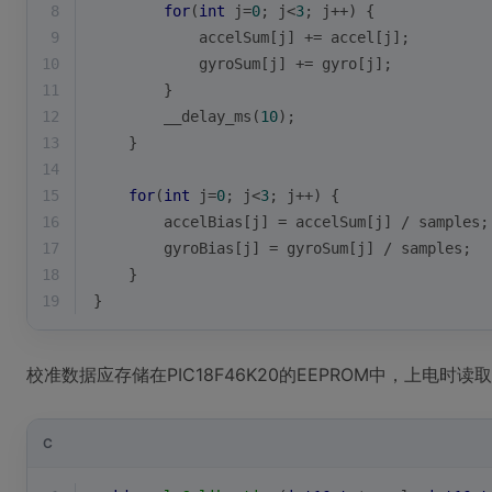
8
for
(
int
 j=
0
; j<
3
; j++) {
9
            accelSum[j] += accel[j];
10
            gyroSum[j] += gyro[j];
11
        }
12
        __delay_ms(
10
);
13
    }
14
15
for
(
int
 j=
0
; j<
3
; j++) {
16
        accelBias[j] = accelSum[j] / samples;
17
        gyroBias[j] = gyroSum[j] / samples;
18
    }
19
}
校准数据应存储在PIC18F46K20的EEPROM中，上电时
C