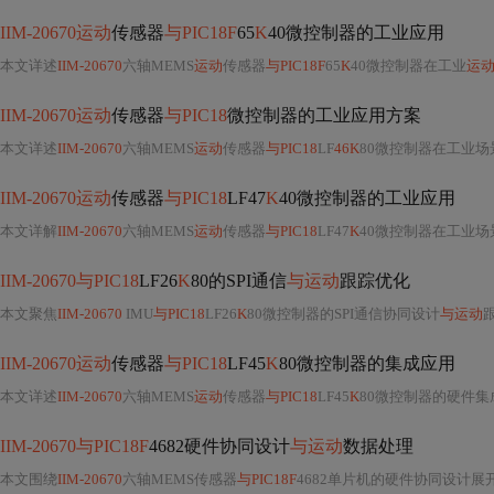
IIM-20670运动
传感器
与PIC18F
65
K
40微控制器的工业应用
本文详述
IIM-20670
六轴MEMS
运动
传感器
与PIC18F
65
K
40微控制器在工业
运
IIM-20670运动
传感器
与PIC18
微控制器的工业应用方案
本文详述
IIM-20670
六轴MEMS
运动
传感器
与PIC18
LF
46K
80微控制器在工业场景下的协同应用
IIM-20670运动
传感器
与PIC18
LF47
K
40微控制器的工业应用
本文详解
IIM-20670
六轴MEMS
运动
传感器
与PIC18
LF47
K
40微控制器在工业
IIM-20670与PIC18
LF26
K
80的SPI通信
与运动
跟踪优化
本文聚焦
IIM-20670
IMU
与PIC18
LF26
K
80微控制器的SPI通信协同设计
与运动
跟踪嵌入式实现
IIM-20670运动
传感器
与PIC18
LF45
K
80微控制器的集成应用
本文详述
IIM-20670
六轴MEMS
运动
传感器
与PIC18
LF45
K
80微控制器的硬件集
IIM-20670与PIC18F
4682硬件协同设计
与运动
数据处理
本文围绕
IIM-20670
六轴MEMS传感器
与PIC18F
4682单片机的硬件协同设计展开，涵盖电源管理、SPI接口适配（模式3）、寄存器配置、数据校准、四元数姿态解算（Mahony算法定点优化）及通信可