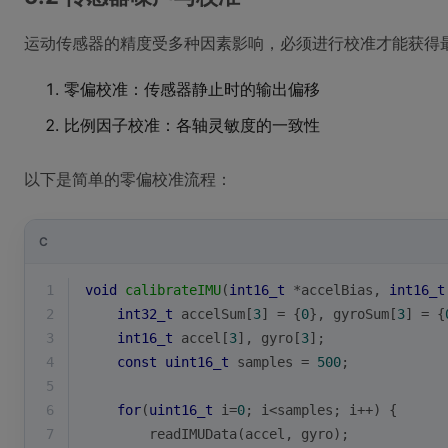
运动传感器的精度受多种因素影响，必须进行校准才能获得
零偏校准：传感器静止时的输出偏移
比例因子校准：各轴灵敏度的一致性
以下是简单的零偏校准流程：
C
1
void
calibrateIMU
(
int16_t
 *accelBias, 
int16_t
2
int32_t
 accelSum[
3
] = {
0
}, gyroSum[
3
] = {
3
int16_t
 accel[
3
], gyro[
3
];
4
const
uint16_t
 samples = 
500
;
5
6
for
(
uint16_t
 i=
0
; i<samples; i++) {
7
        readIMUData(accel, gyro);