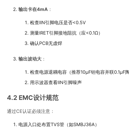
检查电源退耦电容（推荐10μF钽电容并联0.1μF
用示波器查看IIN引脚噪声
4.2 EMC设计规范
通过CE认证必须注意：
电源入口处布置TVS管（如SMBJ36A）
信号线串接100Ω电阻+10nF电容组成低通滤波
采用屏蔽双绞线且屏蔽层单点接地
PCB布局时保持模拟地区域纯净
某海上平台项目因忽略第4点，导致浪涌测试时芯片损坏。
采用4层板设计，单独模拟地层