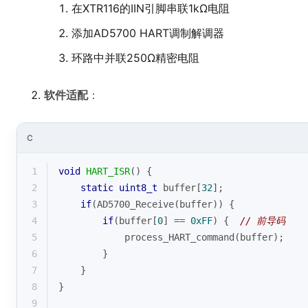
1
void
HART_ISR
()
{
2
static
uint8_t
 buffer[
32
];
3
if
(AD5700_Receive(buffer)) {
4
if
(buffer[
0
] == 
0xFF
) {  
// 前导码
5
            process_HART_command(buffer);
6
        }
7
    }
8
}
9
10
void
process_HART_command
(
uint8_t
 *cmd)
{
11
// 示例：处理读设备ID命令
12
if
(cmd[
1
] == 
0x00
 && cmd[
2
] == 
0x00
) {
13
uint8_t
 response[] = {
0x06
,
0x00
,
0x00
,
14
        AD5700_Transmit(response, 
sizeof
(resp
15
    }
16
}