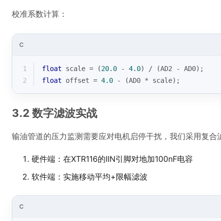
3.2 数字滤波实战
输油管道的压力监测需要应对电机启停干扰，我们采用复合
硬件端：在XTR116的IIN引脚对地加100nF电容
软件端：实施移动平均+限幅滤波
C
1
# 
define
 FILTER_DEPTH 8
2
uint16_t
 filter_buffer[FILTER_DEPTH];
3
4
uint16_t
advanced_filter
(
uint16_t
 new_val)
{
5
static
uint8_t
 index = 
0
;
6
static
uint16_t
 max_delta = 
50
;
7
8
// 限幅滤波
9
if
(
abs
(new_val - filter_buffer[(index
-1
)%