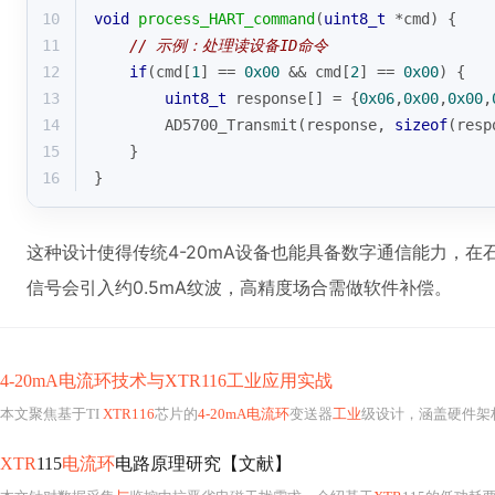
这种设计使得传统4-20mA设备也能具备数字通信能力，在
信号会引入约0.5mA纹波，高精度场合需做软件补偿。
4-20mA电流环技术与XTR116工业应用实战
本文聚焦基于TI
XTR116
芯片的
4-20mA电流环
变送器
工业
级设计，涵盖硬件架构（电源设计、保护电路、PCB叠层）、软件校准
XTR
115
电流环
电路原理研究【文献】
本文针对数据采集
与
监控中抗恶劣电磁干扰需求，介绍基于
XTR
115的低功耗
4-20mA电流环技术与XTR116工业应用
实践
本文聚焦
XTR116
芯片在
4-20mA电流环
变送系统中的工程实践，涵盖其
与
PIC
工业4-20mA电流环
设计
与XTR116
芯片
应用
本文聚焦
工业
级
4-20mA
两线制
电流环
变送器设计，以TI
XTR116
为核心驱动芯片，
工业4-20mA电流环
设计
与XTR116应用
指南