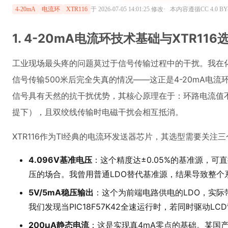
XTR116作为TI经典的电流环发送器芯片，其选型需要关注
4.096V基准电压
：这个精度达±0.05%的基准源，可
压的场合。我曾用普通LDO替代基准源，结果导致整个
5V/5mA稳压输出
：这个为前端电路供电的LDO，实
我们发现当PIC18F57K42全速运行时，若同时驱动LC
200μA静态电流
：这是实现真4mA零点的基础。某国产
竟达320μA，导致系统无法通过厂验。
关键提示：XTR116的IRET引脚必须直接接模拟地，任
地线过细导致0.1%的线性度误差。
2. PIC18F57K42与XTR116的硬件协