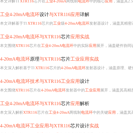
本文深入解析基于TI
XTR116
芯片的
4-20mA电流环
发射器设计，涵盖原理、硬件选型（含PIC18F2585）
4-20mA电流环技术与XTR116工业应用
设计
本文围绕
XTR116
芯片在
4-20mA电流环
发射器中的
工业应用
展开，涵盖其高精
工业4-20mA电流环与XTR116
芯片
应用
解析
本文深入解析
XTR116
芯片在
工业4-20mA
两线制
电流环
中的关键
应用
，涵盖其高精度基准、低功
4-20mA电流环工业应用与XTR116
芯片设计
实战
本文深入解析
4-20mA电流环
在
工业
自动化中的核心优势，包括抗干扰、远距离传输及‘
4-20mA电流环技术与XTR116工业应用
指南
本文深入解析
XTR116
芯片在
4-20mA电流环
中的关键
技术
实现，涵盖其二线制
工业4-20mA电流环
设计
与XTR116
芯片
应用
指南
本文详解基于TI
XTR116
芯片和Microchip PIC32MX795F512L MCU的
工业4-2
电信设备
-
空调器
电流环
通信电路及空调器.zip