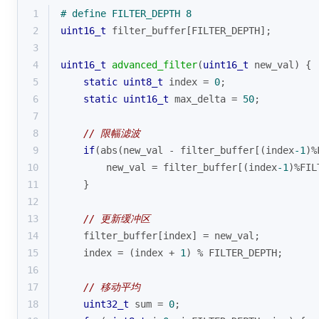
10
        new_val = filter_buffer[(index
-1
)%FIL
11
    }
12
13
// 更新缓冲区
14
    filter_buffer[index] = new_val;
15
    index = (index + 
1
) % FILTER_DEPTH;
16
17
// 移动平均
18
uint32_t
 sum = 
0
;
19
for
(
uint8_t
 i=
0
; i<FILTER_DEPTH; i++) {
20
        sum += filter_buffer[i];
21
    }
22
return
 (
uint16_t
)(sum / FILTER_DEPTH);
23
}
4. 故障诊断与EMC设计要点
4.1 典型故障树