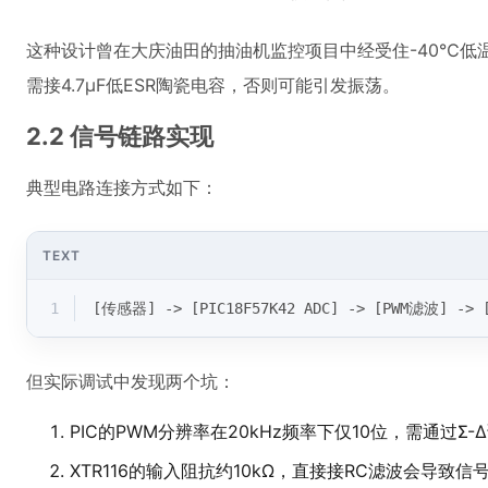
TEXT
1
[传感器] -> [PIC18F57K42 ADC] -> [PWM滤波] -> [
但实际调试中发现两个坑：
PIC的PWM分辨率在20kHz频率下仅10位，需通过Σ-
XTR116的输入阻抗约10kΩ，直接接RC滤波会导致信
我们的改进方案是：
使用MCU内置的DAC模块（如有）
或采用外部16位DAC如DAC8560
在滤波后加一级OPA376缓冲
3. 软件校准算法与抗干扰措施