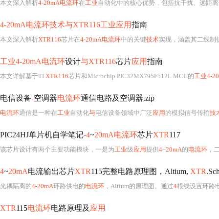
电流环
通信是一种在
工业
自动化
与
电信设备领域中广泛
应用
的模拟信号传输
技
PIC24HJ单片机自学笔记
-4
~
20mA电流环
芯片
XTR
117
该芯片设计有两个主要功能模块，一是为
工业
级
应用
提供
4
~
20mA
的
电流环
，二
4
~
20mA
电流输出芯片
XTR
115完整电路原理图，Altium,
XTR
.Sc
光耦隔离的
4-20mA
环路供电的
电流环
，Altium的原理图。通过
4
根线设置环路
XTR
115
电流环
电路原理及
应用
本文重点探讨了基于
XTR
115的低功耗两线
4
～
20mA电流环
数据传输电路，这
xtr
115
4-20ma
的ic
###
XTR
115/
XTR116 4-20mA电流环
发射器关键知识点解析#### 一、概述
XTR
XTR
115
电流环
电路原理及
应用
_昝勇.pdf
XTR
115是一款低功耗的
4
~
20mA电流环
电路芯片，它主要用于
工业
测量中，能够
4
~
20mA
输出工作原理