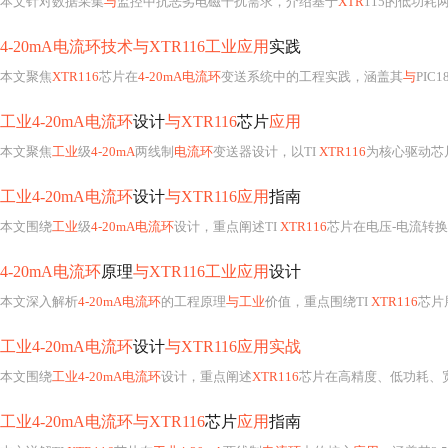
本文围绕
工业
级
4-20mA电流环
设计，重点阐述TI
XTR116
芯片在电压-电流转
4-20mA电流环
原理
与XTR116工业应用
设计
本文深入解析
4-20mA电流环
的工程原理
与工业
价值，重点围绕TI
XTR116
芯片展开硬件
工业4-20mA电流环
设计
与XTR116应用实战
本文围绕
工业4-20mA电流环
设计，重点阐述
XTR116
芯片在高精度、低功耗、
工业4-20mA电流环与XTR116
芯片
应用
指南
本文详解TI
XTR116
芯片在
工业4-20mA
两线制
电流环
中的核心
应用
，涵盖其2.
工业4-20mA电流环
设计
与XTR116应用
详解
本文详解基于TI
XTR116
芯片的
工业
级
4-20mA电流环
发射器设计，涵盖其精密
工业4-20mA电流环与XTR116
芯片
应用实战
本文围绕
XTR116
芯片在
工业4-20mA电流环
中的实际
应用
展开，涵盖硬件协同设计
4-20mA电流环
原理
与XTR116
芯片
工业应用实战