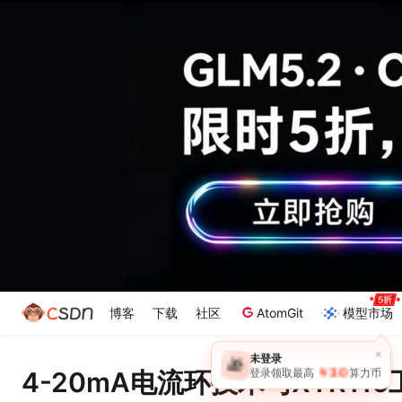
博客
下载
社区
AtomGit
模型市场
×
未登录
🎁
￥30
4-20mA电流环技术与XTR11
登录领取最高
算力币
·
于 2026-07-05 14:01:25 修改
本内容遵循CC 4.0 B
4-20mA
电流环
XTR116
1. 4-20mA电流环技术基础与XTR11
工业现场最头疼的问题莫过于信号传输过程中的干扰。我在
信号传输500米后完全失真的情况——这正是4-20mA电
信号具有天然的抗干扰优势，其核心原理在于：环路电流值
提下），且双绞线传输时电磁干扰会相互抵消。