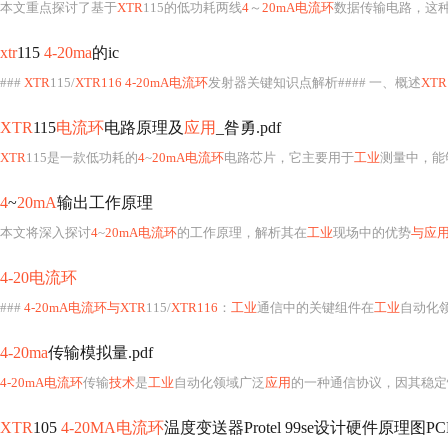
本文将深入探讨
4
~
20mA电流环
的工作原理，解析其在
工业
现场中的优势
与应
4-20电流环
###
4-20mA电流环与XTR
115/
XTR116
：
工业
通信中的关键组件在
工业
自动化
4-20ma
传输模拟量.pdf
4-20mA电流环
传输
技术
是
工业
自动化领域广泛
应用
的一种通信协议，因其稳定
XTR
105
4-20MA电流环
温度变送器Protel 99se设计硬件原理图PCB
XTR
105
4-20MA电流环
温度变送器Protel 99se设计硬件原理图PCB文件，包括完整的原理图PCB文件,板子为圆形板