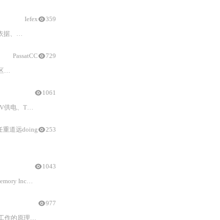
Iefex
359
OS协同方案。
PassatCC
729
提升
串口通信
稳定性与效率。
1061
S保护、隔离
收发
器）、DMA驱动与协议栈实现、高并发下RS4
任重道远doing
253
位
适用场景与可靠性影响）。重点揭示时钟源选择、USARTDIV精度、
数据
对
1043
点和逻辑分析仪调试方法。
977
帧边界和提升大
数据
吞吐稳定