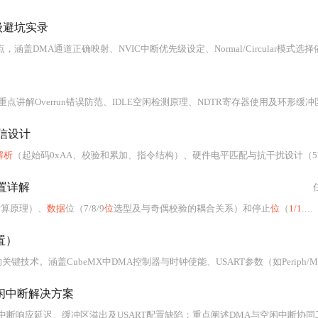
级避坑实录
确映射、NVIC中断优先级设定、Normal/Circular模式选择依据、HAL回调函数适配、内存对齐要求、DMA寄存器调试方法及双缓冲优化策略，并结合智能小车实例说明抗干扰与RT
verrun错误防范、IDLE空闲检测原理、NDTR寄存器使用及环形缓冲区设计，结合CubeMX配置与实战代码，
信设计
解析
（起始码0xAA、校验和累加、指令结构）、硬件电平匹配与抗干扰设计（5V供电、TV
置详解
计算原理）、
数据
位（7/8/9
位
选型及与奇偶校验的耦合关系）和停止
位
（
1/1
.5/2
置）
mory Increment）、Busy状态机原理、IDLE中断触发机制及双缓冲优化等核心配置；重点解决单次发送失败、Busy锁死、缓冲区溢出等典型问题，并提供跨系列（F1/F4）适配要
闲中断解决方案
区溢出及USART配置缺陷；重点阐述DMA与空闲中断协同工作的原理，详解其在降低CPU负载、精准识别