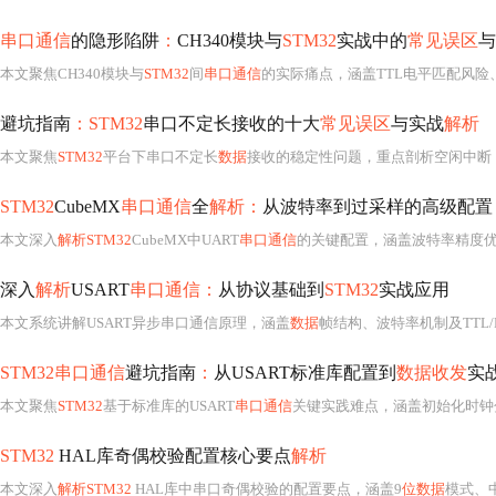
串口通信
的隐形陷阱
：
CH340模块与
STM32
实战中的
常见误区
与
本文聚焦CH340模块与
STM32
间
串口通信
的实际痛点，涵盖TTL电平匹配风险、中断优先级与环形缓冲设计、D
避坑指南
：STM32
串口不定长接收的十大
常见误区
与实战
解析
本文聚焦
STM32
平台下串口不定长
数据
接收的稳定性问题，重点剖析空闲中断（
STM32
CubeMX
串口通信
全
解析：
从波特率到过采样的高级配置
本文深入
解析STM32
CubeMX中UART
串口通信
的关键配置，涵盖波特率精度
深入
解析
USART
串口通信：
从协议基础到
STM32
实战应用
本文系统讲解USART异步串口通信原理，涵盖
数据
帧结构、波特率机制及TTL/R
STM32串口通信
避坑指南
：
从USART标准库配置到
数据收发
实
本文聚焦
STM32
基于标准库的USART
串口通信
关键实践难点，涵盖初始化时钟分频精度、GPIO复用配置、标志位（TXE/TC/
STM32
HAL库奇偶校验配置核心要点
解析
本文深入
解析STM32
HAL库中串口奇偶校验的配置要点，涵盖9
位数据
模式、中断