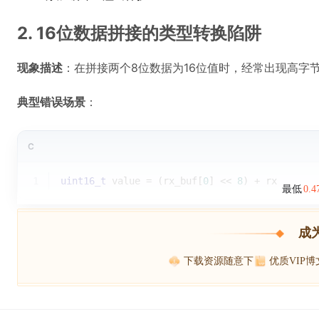
2. 16位数据拼接的类型转换陷阱
现象描述
：在拼接两个8位数据为16位值时，经常出现高字
典型错误场景
：
C
1
uint16_t
 value = (rx_buf[
0
] << 
8
) + rx
最低
0.
成
下载资源随意下
优质VIP