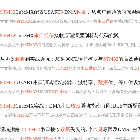
STM32
CubeMX配置USART
3
DMA
收发
，从点灯到通信的保姆
本文详解
STM32
CubeMX下USART
3
配合DMA实现可靠
串口通信
的关键配置要点，涵盖DMA通道正
STM32
CubeMX
串口通信
接收原理深度剖析与代码实践
本文深入剖析
STM32
串口接收的两种核心方式
：
中断接收与DMA+IDLE机制。重点讲解O
从协议
解析
到实战避坑
：
JQ8400-FL语音模块与
STM32
的高效通
本文聚焦JQ8400-FL语音模块与
STM32
的高效
串口通信
实现，涵盖二进制协议
STM32
USART串口调试避坑指南
：
波特率、
数据
位、停止位设
本文深入剖析
STM32
USART
串口通信
三大核心参数
：
波特率（含误差分析与
STM32
CubeMX实战
：
DMA串口
收发
避坑指南（附IDLE中断配
本文聚焦
STM32
平台下基于DMA的串口高效通信与IDLE中断实现不定长接收的关键技术。涵盖CubeMX中DMA控制器与时钟使能、USART参数（如Periph/Me
避坑指南
：STM32
串口接收
数据
丢失的7个
常见
原因及DMA+空
本文深入剖析
STM32
串口
数据
丢失的七大成因，涵盖硬件接线、波特率误差、中断响应延迟、缓冲