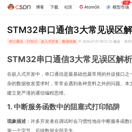
博客
下载
社区
AtomGit
模型市场
STM32串口通信3大常见误区
·
于 2026-07-07 09:51:33 修改
本内容
串口通信
STM32
嵌入式开发
数据转换
STM32串口通信3大常见误区解
在嵌入式开发中，串口通信是最基础也最常用的外设接口之一
杂的数据收发需求时，常常会遇到各种意料之外的问题。本文
建立更严谨的通信编程思维。
1. 中断服务函数中的阻塞式打印陷阱
现象描述
：许多开发者在调试时会习惯性地在中断服务函数(I
第一个字节，后续数据全部丢失。