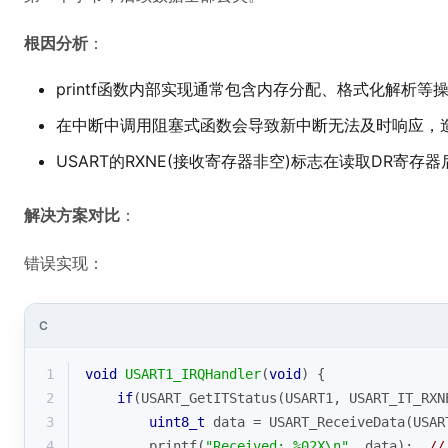
根因分析
：
printf函数内部实现通常包含内存分配、格式化解析
在中断中调用阻塞式函数会导致新中断无法及时响应，
USART的RXNE(接收寄存器非空)标志在读取DR寄
解决方案对比
：
错误实现：
C
1
void
USART1_IRQHandler
(
void
)
{
2
if
(USART_GetITStatus(USART1, USART_IT_RXN
3
uint8_t
 data = USART_ReceiveData(USAR
4
printf
(
"Received: %02X\n"
, data);  
/