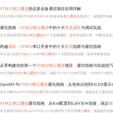
STM32串口通信
协议多设备通信项目应用详解
本文详细介绍基于
STM32
与RS-485的多设备
串口通信
系统设计，涵盖硬件连接、
避坑指南
：STM32串口通信
中的十大
常见误区
与调试实战
本文系统梳理
STM32串口通信
中十大高频
误区：
波特率误差计算、中断优先级冲突、环形缓冲区溢出、RS-232/485电气兼容性、自定
跨越
误区：STM32
串口开发中的十大
常见
陷阱与避坑指南
本文深入剖析
STM32
USART
串口通信
中十大典型技术陷阱
：
波特率精度误差、
从零构建你的第一个
STM32串口通信
项目
：
避坑指南与实战技
本文详解
STM32串口通信
全流程
：
涵盖TTL/RS-232电平匹配、USB转TTL
OpenMV与
STM32串口通信
避坑指南
：
从色块识别到OLED显示
本文详解OpenMV与
STM32
通过串口协同工作的完整流程，涵盖自定义通信协议
STM32串口通信
避坑指南
：
从Keil配置到LabVIEW连接，搞定1
本文聚焦
STM32
与LabVIEW在115200波特率下的可靠
串口通信
，涵盖硬件连接