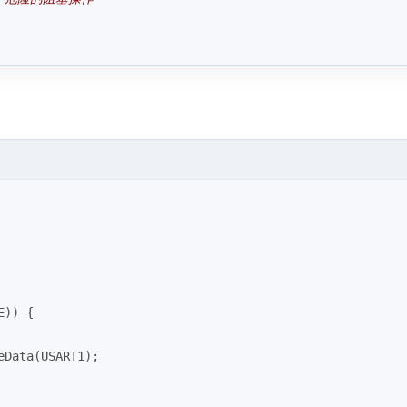
E)) {
eData(USART1);