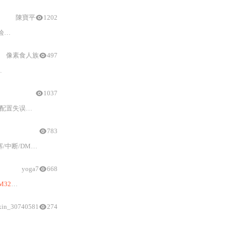
陳寶平
1202
中的总线冲突、
数据
出错等问题，并提供超时重传
像素食人族
497
1037
、库函数误用、多任务
数据
竞争及调试盲区。重点聚
783
断/DMA三种
收发
模式实现；printf重定向调试技巧；以及乱码、通信失
yoga7
668
M32
端基于状态机的可靠接收与
解析
、硬件共地与交叉接线规范，以及DMA、
xin_30740581
274
解析
技巧，并提供联