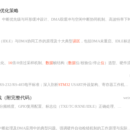
优化策略
MA双缓冲与空闲中断协同机制、高波特率下时钟精度与时序约束、以及接地质量对信号完整性的影响。重点强调硬件连接规范、DMA高效传输策略及稳
IDLE）与DMA协同工作的原理及十大典型
误区
，包括DMA未重启、IDLE标志未清、长度计算错误、缓冲区溢出、中断优先级冲突等，并给出针对性解决方案；强调防御性编程、实时性保
优化、
16
倍/8倍过采样机制、
数据
帧结构（
数据
位/校验位/停止
位
）选型、硬件流控与RS-485适配、DMA协同传输，以及通信稳定性与低功耗设计实践。重点强调时钟分频误差控制、采样点表决抗干扰原理、HAL库低功耗模
S-232/RS-485电平标准；深入剖析
STM32
USART外设架构、寄存器工作机制与关键配置项；详述轮询、中断、DMA三种驱动实现方式，并给出环形缓冲区+空闲中断的命令
战（附完整代码）
wei
RXNE/IDLE）正确处理、中断与DMA协同机制（含地址对齐、缓冲策略）、波形诊断方法及RS485/MODBUS等特殊场景应对方案，强调硬件特性与API细节结合的稳定性保障。
处理及DMA应用中的典型问题。强调硬件自动检错机制的工作原理与实际部署中的信号完整性考量，帮助开发者避免