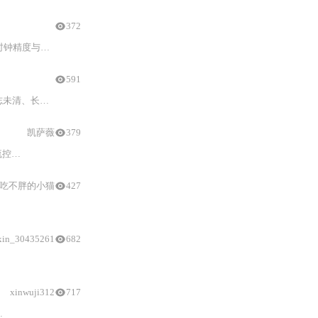
372
定性调试方法，规避
591
障与异常恢复机制，适用于嵌入式通信系统开发。
凯萨薇
379
式启用等嵌入式开发核心要点。
吃不胖的小猫
427
xin_30435261
682
xinwuji312
717
常见
配置
误区
，提升通信稳定性。