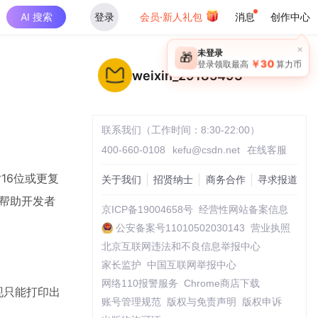
AI 搜索
登录
会员·新人礼包
消息
创作中心
×
未登录
🎁
￥30
登录领取最高
算力币
weixin_29185493
联系我们（工作时间：8:30-22:00）
400-660-0108
kefu@csdn.net
在线客服
16位或更复
关于我们
招贤纳士
商务合作
寻求报道
，帮助开发者
京ICP备19004658号
经营性网站备案信息
公安备案号11010502030143
营业执照
北京互联网违法和不良信息举报中心
家长监护
中国互联网举报中心
网络110报警服务
Chrome商店下载
现只能打印出
账号管理规范
版权与免责声明
版权申诉