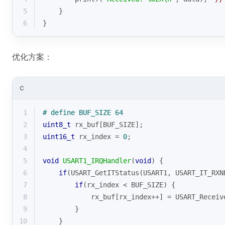
5
    }
6
}
优化方案：
C
1
# 
define
 BUF_SIZE 64
2
uint8_t
 rx_buf[BUF_SIZE];
3
uint16_t
 rx_index = 
0
;
4
5
void
USART1_IRQHandler
(
void
)
{
6
if
(USART_GetITStatus(USART1, USART_IT_RXN
7
if
(rx_index < BUF_SIZE) {
8
            rx_buf[rx_index++] = USART_Receiv
9
        }
10
    }