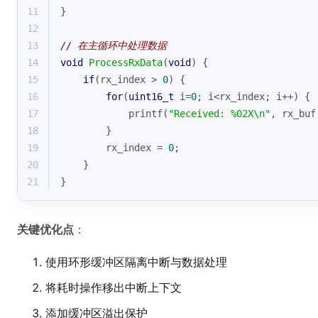
11
}
12
13
// 在主循环中处理数据
14
void
ProcessRxData
(
void
)
{
15
if
(rx_index > 
0
) {
16
for
(
uint16_t
 i=
0
; i<rx_index; i++) {
17
printf
(
"Received: %02X\n"
, rx_buf
18
        }
19
        rx_index = 
0
;
20
    }
21
}
关键优化点
：
使用环形缓冲区隔离中断与数据处理
将耗时操作移出中断上下文
添加缓冲区溢出保护