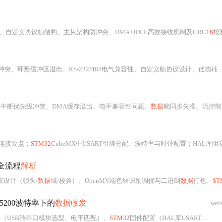
自定义协议帧结构、主从架构防冲突、DMA+IDLE高效接收机制及CRC
16
校验方法。重点解决工业现场
义帧协议设计、低功耗唤醒后USART重初始化、多机地址仲裁、DMA与中断协同优化、逻辑分析仪辅助调试、HAL驱动可移植封装。聚焦嵌入式底层开发痛点，提供误差阈值判断、水印标记、状态机调试、LPUART选型等工程化方案。
中断优先级冲突、DMA缓存溢出、电平兼容性问题、
数据
帧同步失准、流控制配置失误、电源噪声干扰
巧
硬件连接要点；
STM32
CubeMX中USART引脚分配、波特率与时钟配置；HAL库阻塞/中
全流程
解析
设计（帧头/
数据
域/校验）、OpenMV端色块识别调优与二进制
数据
打包、
ST
15200波特率下的
数据收发
wei
（USB转串口模块选型、电平匹配）、
STM32
固件配置（HAL库USART初始化、DMA/中断策略）、LabVIEW端VISA参数精确匹配与帧