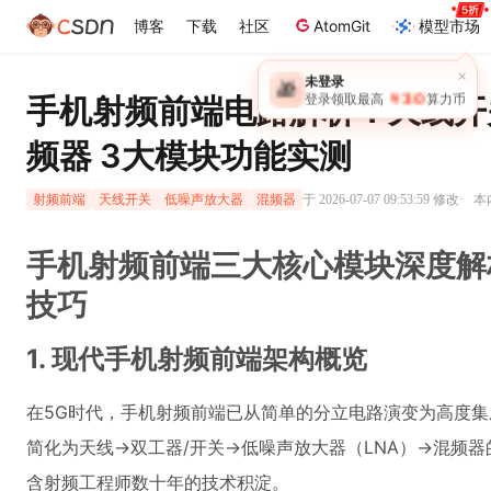
博客
下载
社区
AtomGit
模型市场
×
未登录
🎁
￥30
手机射频前端电路解析：天线开关/双
登录领取最高
算力币
频器 3大模块功能实测
·
于 2026-07-07 09:53:59 修改
本
射频前端
天线开关
低噪声放大器
混频器
手机射频前端三大核心模块深度解
技巧
1. 现代手机射频前端架构概览
在5G时代，手机射频前端已从简单的分立电路演变为高度
简化为天线→双工器/开关→低噪声放大器（LNA）→混频
含射频工程师数十年的技术积淀。