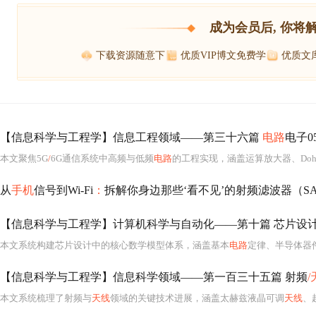
成为会员后, 你将
下载资源随意下
优质VIP博文免费学
优质文
【信息科学与工程学】信息工程领域——第三十六篇
电路
电子0
本文聚焦5G
/
6G通信系统中高频与低频
电路
的工程实现，涵盖运算放大器、Doherty功放、锁相环、噪声分析、OFD
从
手机
信号到Wi-Fi
：
拆解你身边那些‘看不见’的射频滤波器（S
【信息科学与工程学】计算机科学与自动化——第十篇 芯片设计
本文系统构建芯片设计中的核心数学模型体系，涵盖基本
电路
定律、半导体器件
【信息科学与工程学】信息科学领域——第一百三十五篇 射频
/
本文系统梳理了射频与
天线
领域的关键技术进展，涵盖太赫兹液晶可调
天线
、超宽带