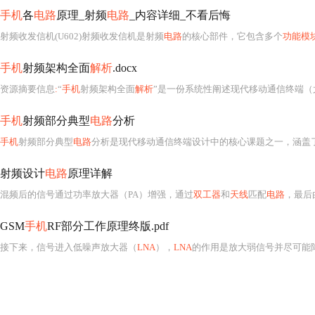
手机
各
电路
原理_射频
电路
_内容详细_不看后悔
射频收发信机(U602)射频收发信机是射频
电路
的核心部件，它包含多个
功能模
手机
射频架构全面
解析
.docx
资源摘要信息
:
“
手机
射频架构全面
解析
”是一份系统性阐述现代移动通信终端（
手机
射频部分典型
电路
分析
手机
射频部分典型
电路
分析是现代移动通信终端设计中的核心课题之一，涵盖
射频设计
电路
原理详解
混频后的信号通过功率放大器（PA）增强，通过
双工器
和
天线
匹配
电路
，最后
GSM
手机
RF部分工作原理终版.pdf
接下来，信号进入低噪声放大器（
LNA
），
LNA
的作用是放大弱信号并尽可能降低噪声系数