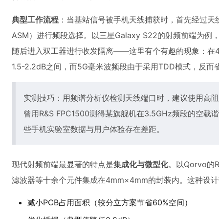
典型工作流程
：当基站信号被手机天线捕获时，首先经过天线开关矩阵
ASM）进行频段选择。以三星Galaxy S22的射频前端为例
随后进入双工器进行收发隔离——这里有个有趣的现象：在4G
1.5-2.2dB之间，而5G毫米波频段由于采用TDD模式，
实测技巧：用频谱分析仪检测天线端口时，建议使用高阻
曾用R&S FPC1500测得某旗舰机在3.5GHz频段的
些手机实验室数据与用户体验存在差距。
现代射频前端最显著的特点是
集成化与微型化
。以Qorvo的
滤波器等十余个元件集成在4mm×4mm的封装内。这种设
减小PCB占用面积（较分立方案节省60%空间）