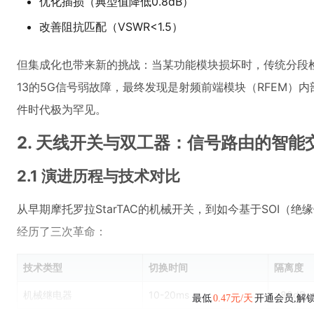
优化插损（典型值降低0.8dB）
改善阻抗匹配（VSWR<1.5）
但集成化也带来新的挑战：当某功能模块损坏时，传统分段检测
13的5G信号弱故障，最终发现是射频前端模块（RFEM）
件时代极为罕见。
2. 天线开关与双工器：信号路由的智能
2.1 演进历程与技术对比
从早期摩托罗拉StarTAC的机械开关，到如今基于SOI（
经历了三次革命：
技术类型
切换时间
隔离度
机械继电器
10-20ms
>80dB
最低
0.47元/天
开通会员,解