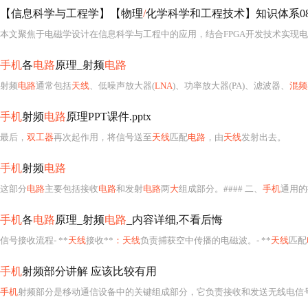
【信息科学与工程学】【物理
/
化学科学和工程技术】知识体系081 
手机
各
电路
原理_射频
电路
射频
电路
通常包括
天线
、低噪声放大器(
LNA
)、功率放大器(PA)、滤波器、
混频
手机
射频
电路
原理PPT课件.pptx
最后，
双工器
再次起作用，将信号送至
天线
匹配
电路
，由
天线
发射出去。
手机
射频
电路
这部分
电路
主要包括接收
电路
和发射
电路
两
大
组成部分。#### 二、
手机
通用的接
手机
各
电路
原理_射频
电路
_内容详细,不看后悔
信号接收流程- **
天线
接收**
：天线
负责捕获空中传播的电磁波。- **
天线
匹配
手机
射频部分讲解 应该比较有用
手机
射频部分是移动通信设备中的关键组成部分，它负责接收和发送无线电信