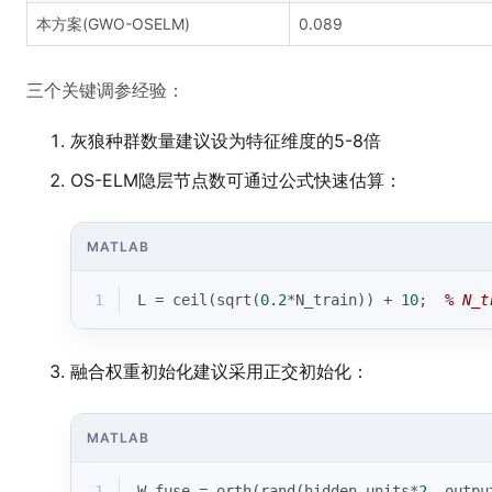
本方案(GWO-OSELM)
0.089
三个关键调参经验：
灰狼种群数量建议设为特征维度的5-8倍
OS-ELM隐层节点数可通过公式快速估算：
MATLAB
1
L = 
ceil
(
sqrt
(
0.2
*N_train)) + 
10
;  
% N_
融合权重初始化建议采用正交初始化：
MATLAB
1
W_fuse = orth(
rand
(hidden_units*
2
, outpu