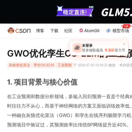
博客
下载
社区
AtomGit
模型市场
×
未登录
🎁
￥30
GWO优化孪生OS-ELM的工业
登录领取最高
算力币
·
于 2026-07-03 10:18:25 修改
本内容遵
灰狼优化算法
孪生OS-ELM
工业预测
1. 项目背景与核心价值
在工业预测和数据分析领域，多输入回归预测一直是个经典
时往往力不从心，而基于神经网络的方案又面临训练效率低
一种融合灰狼优化算法（GWO）和孪生在线序列极限学习机（
预测项目中验证过，其预测效率比传统BP网络提升近40%。