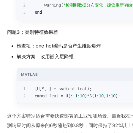
2
    warning(
'检测到数据分布变化，建议重新初始
3
end
问题3：类别特征效果差
检查项：one-hot编码是否产生维度爆炸
解决方案：改用嵌入层降维：
MATLAB
1
[U,S,~] = svd(cat_feat);
2
embed_feat = U(:,
1
:
10
)*S(
1
:
10
,
1
:
10
);
这个方案特别适合需要快速部署的工业预测场景。最近我在
测响应时间从原来的6秒缩短到0.8秒，同时保持了92%以