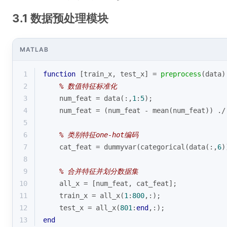
3.1 数据预处理模块
MATLAB
1
function
[train_x, test_x]
 = 
preprocess
(data)
2
% 数值特征标准化
3
    num_feat = data(:,
1
:
5
);
4
    num_feat = (num_feat - 
mean
(num_feat)) ./
5
6
% 类别特征one-hot编码
7
    cat_feat = dummyvar(categorical(data(:,
6
)
8
9
% 合并特征并划分数据集
10
    all_x = [num_feat, cat_feat];
11
    train_x = all_x(
1
:
800
,:);
12
    test_x = all_x(
801
:
end
,:);
13
end