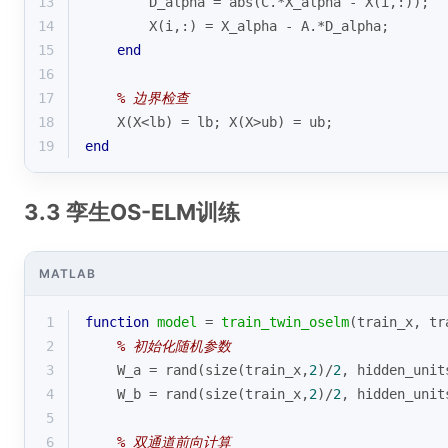
13
        D_alpha = 
abs
(C.*X_alpha - X(
i
,:));
14
        X(
i
,:) = X_alpha - A.*D_alpha;
15
end
16
17
% 边界检查
18
    X(X<lb) = lb; X(X>ub) = ub;
19
end
3.3 孪生OS-ELM训练
MATLAB
1
function
model
 = 
train_twin_oselm
(train_x, tr
2
% 初始化随机参数
3
    W_a = 
rand
(
size
(train_x,
2
)/
2
, hidden_unit
4
    W_b = 
rand
(
size
(train_x,
2
)/
2
, hidden_unit
5
6
% 双通道前向计算