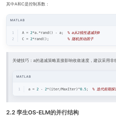
其中A和C是控制系数：
MATLAB
1
A = 
2
*a.*
rand
() - a;  
% a从2线性递减到0
2
C = 
2
*
rand
();         
% 随机扰动因子
关键技巧：a的递减策略直接影响收敛速度，建议采用非
MATLAB
1
a = 
2
 - 
2
*(iter/MaxIter)^
0.5
;  
% 迭代前期
2.2 孪生OS-ELM的并行结构