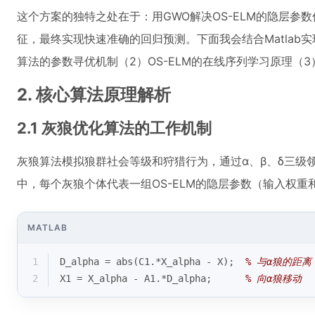
这个方案的独特之处在于：用GWO解决OS-ELM的隐层参
征，最终实现快速准确的回归预测。下面我会结合Matlab
算法的参数寻优机制（2）OS-ELM的在线序列学习原理（
2. 核心算法原理解析
2.1 灰狼优化算法的工作机制
灰狼算法模拟狼群社会等级和狩猎行为，通过α、β、δ三级
中，每个灰狼个体代表一组OS-ELM的隐层参数（输入权
MATLAB
1
D_alpha = 
abs
(C1.*X_alpha - X);  
% 与α狼的距离
2
X1 = X_alpha - A1.*D_alpha;      
% 向α狼移动