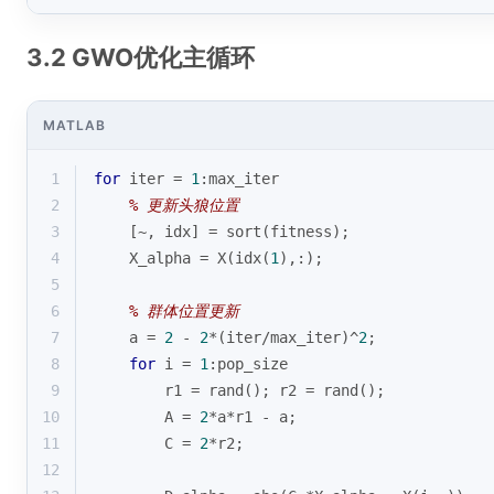
3.2 GWO优化主循环
MATLAB
1
for
 iter = 
1
:max_iter
2
% 更新头狼位置
3
    [~, idx] = 
sort
(fitness);
4
    X_alpha = X(idx(
1
),:);
5
6
% 群体位置更新
7
    a = 
2
 - 
2
*(iter/max_iter)^
2
;
8
for
i
 = 
1
:pop_size
9
        r1 = 
rand
(); r2 = 
rand
();
10
        A = 
2
*a*r1 - a;
11
        C = 
2
*r2;
12