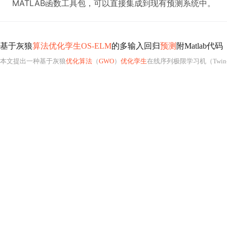
MATLAB函数工具包，可以直接集成到现有预测系统中。
基于灰狼
算法优化孪生OS-ELM
的多输入回归
预测
附Matlab代码
本文提出一种基于灰狼
优化算法
（
GWO
）
优化孪生
在线序列极限学习机（Twin