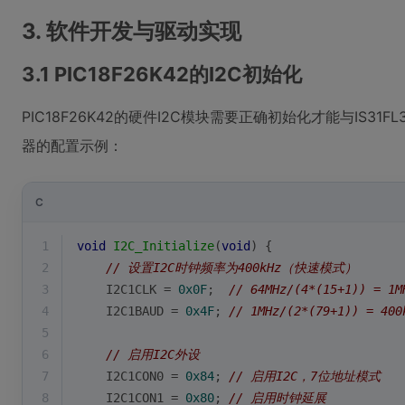
3. 软件开发与驱动实现
3.1 PIC18F26K42的I2C初始化
PIC18F26K42的硬件I2C模块需要正确初始化才能与IS31F
器的配置示例：
C
1
void
I2C_Initialize
(
void
)
{
2
// 设置I2C时钟频率为400kHz（快速模式）
3
    I2C1CLK = 
0x0F
;  
// 64MHz/(4*(15+1)) = 1M
4
    I2C1BAUD = 
0x4F
; 
// 1MHz/(2*(79+1)) = 400
5
6
// 启用I2C外设
7
    I2C1CON0 = 
0x84
; 
// 启用I2C，7位地址模式
8
    I2C1CON1 = 
0x80
; 
// 启用时钟延展