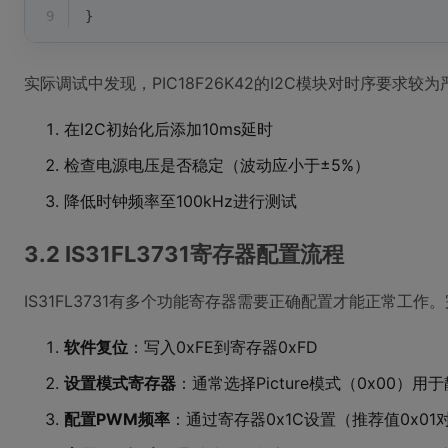
9
}
实际调试中发现，PIC18F26K42的I2C模块对时序要求
在I2C初始化后添加10ms延时
检查电源电压是否稳定（波动应小于±5%）
降低时钟频率至100kHz进行测试
3.2 IS31FL3731寄存器配置流程
IS31FL3731有多个功能寄存器需要正确配置才能正常工
软件复位
：写入0xFE到寄存器0xFD
设置模式寄存器
：通常选择Picture模式（0x00）用
配置PWM频率
：通过寄存器0x1C设置（推荐值0x01对应