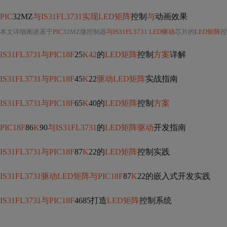
PIC
32MZ
与IS31FL3731实现LED矩阵
控制
与
动画效果
本文详细阐述基于
PIC
32MZ微控制器
与IS31FL3731 LED驱动
芯片的
LED矩阵
控
IS31FL3731与PIC18F
25
K42
的
LED矩阵
控制
方案
详解
IS31FL3731与PIC18F
45
K
22
驱动LED矩阵
实战指南
IS31FL3731与PIC18F
65
K
40的
LED矩阵
控制
方案
PIC18F
86
K
90
与IS31FL3731
的
LED矩阵驱动
开发指南
IS31FL3731与PIC18F
87
K
22的
LED矩阵
控制实践
IS31FL3731驱动LED矩阵与PIC18F
87
K
22的嵌入式开发实践
IS31FL3731与PIC18F
4685打造
LED矩阵
控制系统