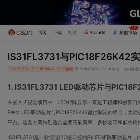
博客
下载
社区
AtomGit
模型市场
IS31FL3731与PIC18F26K
·
于 2026-07-03 13:38:18 修改
本内容遵循C
IS31FL3731
PIC18F26K42
LED驱动
1. IS31FL3731 LED驱动芯片与PIC
在嵌入式视觉项目中，LED矩阵显示一直是工程师和创客们展现创
PWM LED驱动芯片与PIC18F26K42微控制器的组合
平台。这套方案特别适合需要高刷新率、多帧动画和低功耗
IS31FL3731是一款通过I2C接口控制的LED矩阵驱动芯片