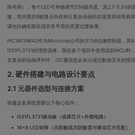
阵布局），每个LED可单独调节256级亮度。其2.7-5.5
接，而内置的8帧显示内存则让复杂动画的实现变得轻而易举。实
调光比确实能呈现非常平滑的亮度过渡效果。
PIC18F26K42作为Microchip公司的主力8位微控制器
IS31FL3731的理想选择。我在多个项目中使用这款MC
在复杂的动画序列中，I2C通信也从未出现过数据丢失的情
2. 硬件搭建与电路设计要点
2.1 元器件选型与连接方案
搭建这套系统需要以下核心组件：
IS31FL3731驱动板（或裸芯片+外围电路）
16x9 LED矩阵（共阳极或共阴极需与驱动芯片匹配）