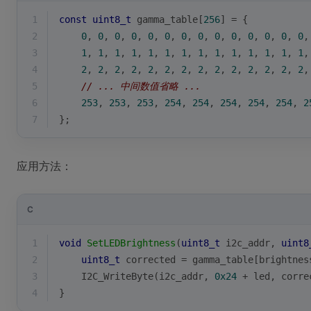
1
const
uint8_t
 gamma_table[
256
] = {
2
0
, 
0
, 
0
, 
0
, 
0
, 
0
, 
0
, 
0
, 
0
, 
0
, 
0
, 
0
, 
0
, 
0
,
3
1
, 
1
, 
1
, 
1
, 
1
, 
1
, 
1
, 
1
, 
1
, 
1
, 
1
, 
1
, 
1
, 
1
,
4
2
, 
2
, 
2
, 
2
, 
2
, 
2
, 
2
, 
2
, 
2
, 
2
, 
2
, 
2
, 
2
, 
2
,
5
// ... 中间数值省略 ...
6
253
, 
253
, 
253
, 
254
, 
254
, 
254
, 
254
, 
254
, 
2
7
};
应用方法：
C
1
void
SetLEDBrightness
(
uint8_t
 i2c_addr, 
uint8
2
uint8_t
 corrected = gamma_table[brightnes
3
    I2C_WriteByte(i2c_addr, 
0x24
 + led, corre
4
}