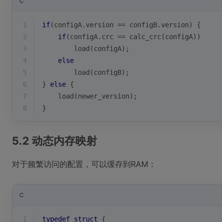
C
1
if
(configA.version == configB.version) {
2
if
(configA.crc == calc_crc(configA)) 
3
        load(configA);
4
else
5
        load(configB);
6
} 
else
 {
7
    load(newer_version);
8
}
5.2 动态内存映射
对于频繁访问的配置，可以缓存到RAM：
C
1
typedef
struct
 {