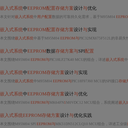
嵌入式系统
中
EEPROM配置存储方案
设计
与
优化
本文针对
嵌入式系统
中
用户配置
数据的可靠持久化需求，基于M95M04
EEPR
嵌入式系统
中
EEPROM配置存储方案
设计
与
实现
本文围绕
嵌入式系统
中基于M95M04
EEPROM与
PIC32MX675F512L的非易失
嵌入式系统
中
EEPROM
数据
存储方案与
SPI
配置
本文围绕M95M04
EEPROM与
PIC18LF27K40 MCU的组合，详述
嵌入式系统
中
嵌入式系统
中
EEPROM存储方案
设计
与
实现
本文围绕
嵌入式系统
中M95M04
EEPROM与
PIC18F97J60 MCU的SPI接口
存储
嵌入式系统
中
EEPROM存储方案
设计
与
优化
本文围绕M95M04
EEPROM与
MK64FN
1
M0VDC12 MCU组合，系统阐述
嵌入
嵌入式系统EEPROM存储方案
设计
与
优化实践
本文围绕M95M04 SPI
EEPROM与
MK51DN512CLQ10 MCU组合，详述工业级