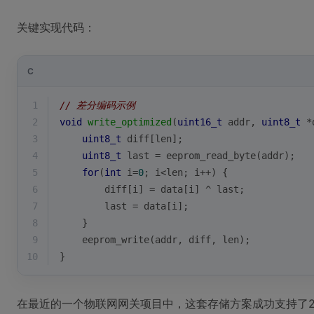
关键实现代码：
C
1
// 差分编码示例
2
void
write_optimized
(
uint16_t
 addr, 
uint8_t
 *
3
uint8_t
 diff[len];
4
uint8_t
 last = eeprom_read_byte(addr);
5
for
(
int
 i=
0
; i<len; i++) {
6
        diff[i] = data[i] ^ last;
7
        last = data[i];
8
    }
9
    eeprom_write(addr, diff, len);
10
}
在最近的一个物联网网关项目中，这套存储方案成功支持了2