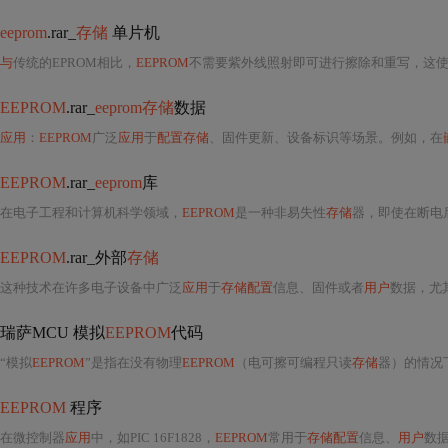
eeprom
.rar_
存储
单片机
与
传统的EPROM相比，
EEPROM
不需要紫外线照射即可进行擦除和重写，这
EEPROM
.rar_
eeprom存储
数据
应用
：
EEPROM
广泛
应用
于
配置存储
、固件更新、设备标识等场景。例如，在
EEPROM
.rar_
eeprom
库
在电子工程和计算机科学领域，
EEPROM
是一种非易失性
存储
器，即使在断电
EEPROM
.rar_外部
存储
这种技术在许多电子设备中广泛
应用
于
存储配置
信息、固件或者
用户
数据，尤
瑞萨MCU 模拟
EEPROM
代码
“模拟
EEPROM
”是指在没有物理
EEPROM
（电可擦可编程只读
存储
器）的情况
EEPROM
程序
在微控制器
应用
中，如PIC 16F1828，
EEPROM
常用于
存储配置
信息、
用户
数据或