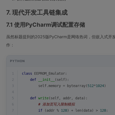
7. 现代开发工具链集成
7.1 使用PyCharm调试配置存储
虽然标题提到的2025版PyCharm是网络热词，但嵌入式开发
作：
PYTHON
1
class
EEPROM_Emulator
:
2
def
__init__
(
self
):
3
        self.memory = 
bytearray
(
512
*
1024
)
4
5
def
write
(
self, addr, data
):
6
# 添加页写入限制模拟
7
if
 (addr % 
128
) + 
len
(data) > 
128
: