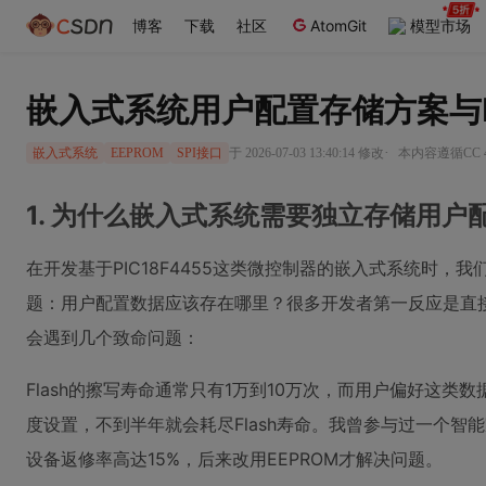
博客
下载
社区
AtomGit
模型市场
嵌入式系统用户配置存储方案与E
·
于 2026-07-03 13:40:14 修改
本内容遵循CC 4
嵌入式系统
EEPROM
SPI接口
1. 为什么嵌入式系统需要独立存储用户
在开发基于PIC18F4455这类微控制器的嵌入式系统时，
题：用户配置数据应该存在哪里？很多开发者第一反应是直接使
会遇到几个致命问题：
Flash的擦写寿命通常只有1万到10万次，而用户偏好这类
度设置，不到半年就会耗尽Flash寿命。我曾参与过一个智能
设备返修率高达15%，后来改用EEPROM才解决问题。