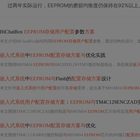
过两年实际运行，EEPROM的磨损均衡度仍保持在92%以上
HiChatBox
EEPROM存储用户配置
参数
方案
本文介绍HiChatBox如何利用
EEPROM存储用户配置
参数，通过结构化设计、
嵌入式系统
中
EEPROM配置存储方案与
优化实践
本文围绕M95M04
EEPROM与
MK20DX128VFM5微控制器组合，系统阐述
嵌
嵌入式系统
中
EEPROM与
Flash的
配置存储方案
设计
本文针对
嵌入式系统
中
用户配置
的可靠
存储
需求，提出基于M95M04
EEPRO
嵌入式系统用户配置存储方案
：
EEPROM与
TM4C129ENCZA
本文围绕TM4C129ENCZAD微控制器
与
M95M04
EEPROM
芯片协同实现
用户
嵌入式系统
中
EEPROM配置存储方案与
优化
本文围绕TM4C123GH6PZ微控制器
与
M95M04
EEPROM
芯片的SPI接口
配置存