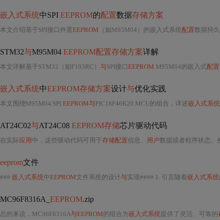
嵌入式系统
中SPI
EEPROM
的
配置
数据
存储方案
本文介绍基于SPI接口外置
EEPROM
（如M95M04）的嵌入式系统
配置
数据持久
STM32
与
M95M04
EEPROM配置存储方案
详解
本文详解基于STM32（如F103RC）
与
SPI接口
EEPROM
M95M04的嵌入式
配置
嵌入式系统
中
EEPROM存储方案
设计
与
优化实践
本文围绕M95M04 SPI
EEPROM与
PIC18F46K20 MCU的组合，详述
嵌入式系统
AT24C02
与
AT24C08
EEPROM存储
芯片驱动代码
在实际
应用
中，这些驱动代码可用于
存储配置
信息、
用户
数据或者程序状态。
eeprom
文件
###
嵌入式系统
中
EEPROM
文件系统的设计
与
实现#### 1. 引言随着
嵌入式系统
MC96F8316A_
EEPROM
.zip
总的来说，MC96F8316A
与EEPROM
的组合为
嵌入式系统
提供了灵活、可靠的