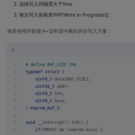
连续写入间隔需大于5ms
每次写入前检查WIP(Write In Progress)位
推荐使用环形缓冲+定时器中断的异步写入方案：
C
1
# 
define
 BUF_SIZE 256
2
typedef
struct
 {
3
uint8_t
 data[BUF_SIZE];
4
uint16_t
 addr;
5
uint8_t
 len;
6
uint8_t
 busy;
7
} 
eeprom_buf_t
;
8
9
void
 __interrupt() ISR() {
10
if
(TMR0IF && !eeprom.busy) {