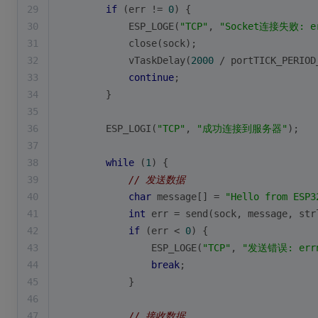
29
if
 (err != 
0
) {
30
            ESP_LOGE(
"TCP"
, 
"Socket连接失败: er
31
            close(sock);
32
            vTaskDelay(
2000
 / portTICK_PERIOD
33
continue
;
34
        }
35
36
        ESP_LOGI(
"TCP"
, 
"成功连接到服务器"
);
37
38
while
 (
1
) {
39
// 发送数据
40
char
 message[] = 
"Hello from ESP3
41
int
 err = send(sock, message, 
str
42
if
 (err < 
0
) {
43
                ESP_LOGE(
"TCP"
, 
"发送错误: errn
44
break
;
45
            }
46
47
// 接收数据