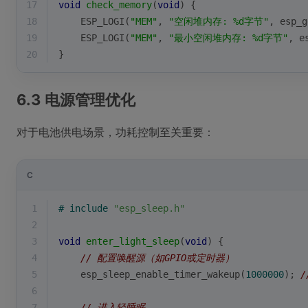
17
void
check_memory
(
void
)
{
18
    ESP_LOGI(
"MEM"
, 
"空闲堆内存: %d字节"
, esp_g
19
    ESP_LOGI(
"MEM"
, 
"最小空闲堆内存: %d字节"
, e
20
}
6.3 电源管理优化
对于电池供电场景，功耗控制至关重要：
C
1
# 
include
"esp_sleep.h"
2
3
void
enter_light_sleep
(
void
)
{
4
// 配置唤醒源（如GPIO或定时器）
5
    esp_sleep_enable_timer_wakeup(
1000000
); 
/
6
7
// 进入轻睡眠