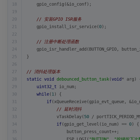
18
    gpio_config(&io_conf);
19
20
// 安装GPIO ISR服务
21
    gpio_install_isr_service(
0
);
22
23
// 注册中断处理函数
24
    gpio_isr_handler_add(BUTTON_GPIO, button_
25
}
26
27
// 消抖处理版本
28
static
void
debounced_button_task
(
void
* arg)
29
uint32_t
 io_num;
30
while
(
1
) {
31
if
(xQueueReceive(gpio_evt_queue, &io_
32
// 延时消抖
33
            vTaskDelay(
50
 / portTICK_PERIOD_M
34
if
(gpio_get_level(io_num) == 
0
) {
35
                button_press_count++;
36
                ESP_LOGI(
"BUTTON"
, 
"按键按下次数