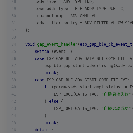
28
    .adv_type = ADV_TYPE_IND,
29
    .own_addr_type = BLE_ADDR_TYPE_PUBLIC,
30
    .channel_map = ADV_CHNL_ALL,
31
    .adv_filter_policy = ADV_FILTER_ALLOW_SCA
32
};
33
34
void
gap_event_handler
(
esp_gap_ble_cb_event_t
35
switch
 (event) {
36
case
 ESP_GAP_BLE_ADV_DATA_SET_COMPLETE_EV
37
        esp_ble_gap_start_advertising(&adv_pa
38
break
;
39
case
 ESP_GAP_BLE_ADV_START_COMPLETE_EVT:
40
if
 (param->adv_start_cmpl.status != E
41
            ESP_LOGE(GATTS_TAG, 
"广播启动失败"
42
        } 
else
 {
43
            ESP_LOGI(GATTS_TAG, 
"广播启动成功"
44
        }
45
break
;
46
default
: