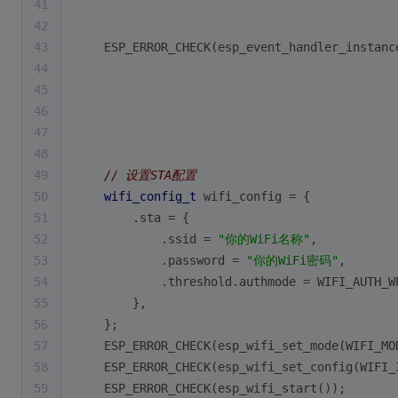
41
42
                                             
43
    ESP_ERROR_CHECK(esp_event_handler_instanc
44
                                             
45
                                             
46
47
                                             
48
49
// 设置STA配置
50
wifi_config_t
 wifi_config = {
51
        .sta = {
52
            .ssid = 
"你的WiFi名称"
,
53
            .password = 
"你的WiFi密码"
,
54
            .threshold.authmode = WIFI_AUTH_W
55
        },
56
    };
57
    ESP_ERROR_CHECK(esp_wifi_set_mode(WIFI_MO
58
    ESP_ERROR_CHECK(esp_wifi_set_config(WIFI_
59
    ESP_ERROR_CHECK(esp_wifi_start());