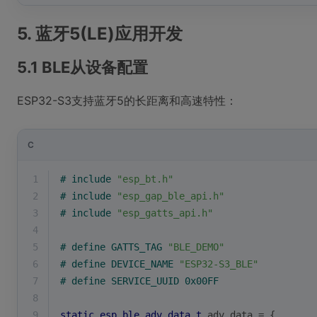
5. 蓝牙5(LE)应用开发
5.1 BLE从设备配置
ESP32-S3支持蓝牙5的长距离和高速特性：
C
1
# 
include
"esp_bt.h"
2
# 
include
"esp_gap_ble_api.h"
3
# 
include
"esp_gatts_api.h"
4
5
# 
define
 GATTS_TAG 
"BLE_DEMO"
6
# 
define
 DEVICE_NAME 
"ESP32-S3_BLE"
7
# 
define
 SERVICE_UUID 0x00FF
8
9
static
esp_ble_adv_data_t
 adv_data = {