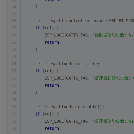
66
    }
67
68
    ret = esp_bt_controller_enable(ESP_BT_MOD
69
if
 (ret) {
70
        ESP_LOGE(GATTS_TAG, 
"控制器使能失败: %s
71
return
;
72
    }
73
74
    ret = esp_bluedroid_init();
75
if
 (ret) {
76
        ESP_LOGE(GATTS_TAG, 
"蓝牙栈初始化失败: %
77
return
;
78
    }
79
80
    ret = esp_bluedroid_enable();
81
if
 (ret) {
82
        ESP_LOGE(GATTS_TAG, 
"蓝牙栈使能失败: %s
83
return
;