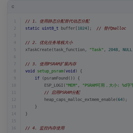
C
1
// 1. 使用静态分配替代动态分配
2
static
uint8_t
 buffer[
1024
];  
// 替代malloc
3
4
// 2. 优化任务堆栈大小
5
xTaskCreate(task_function, 
"Task"
, 
2048
, 
NULL
6
7
// 3. 使用PSRAM扩展内存
8
void
setup_psram
(
void
)
{
9
if
 (psramFound()) {
10
        ESP_LOGI(
"MEM"
, 
"PSRAM可用，大小: %d字
11
// 启用PSRAM分配
12
        heap_caps_malloc_extmem_enable(
64
);
13
    }
14
}
15
16
// 4. 监控内存使用