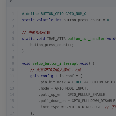
C
1
# 
define
 BUTTON_GPIO GPIO_NUM_0
2
static
volatile
int
 button_press_count = 
0
;
3
4
// 中断服务函数
5
static
void
 IRAM_ATTR 
button_isr_handler
(
void
6
    button_press_count++;
7
}
8
9
void
setup_button_interrupt
(
void
)
{
10
// 配置GPIO为输入模式，上拉
11
gpio_config_t
 io_conf = {
12
        .pin_bit_mask = (
1ULL
 << BUTTON_GPIO)
13
        .mode = GPIO_MODE_INPUT,
14
        .pull_up_en = GPIO_PULLUP_ENABLE,
15
        .pull_down_en = GPIO_PULLDOWN_DISABLE
16
        .intr_type = GPIO_INTR_NEGEDGE  
// 
17
    };