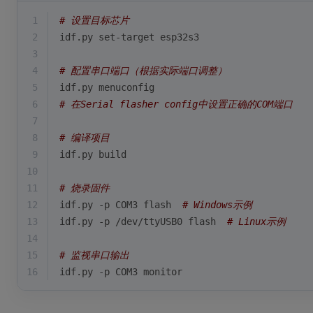
1
# 设置目标芯片
2
idf.py set-target esp32s3
3
4
# 配置串口端口（根据实际端口调整）
5
idf.py menuconfig
6
# 在Serial flasher config中设置正确的COM端口
7
8
# 编译项目
9
idf.py build
10
11
# 烧录固件
12
idf.py -p COM3 flash  
# Windows示例
13
idf.py -p /dev/ttyUSB0 flash  
# Linux示例
14
15
# 监视串口输出
16
idf.py -p COM3 monitor