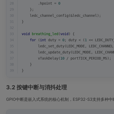
28
        .hpoint = 
0
29
    };
30
    ledc_channel_config(&ledc_channel);
31
}
32
33
void
breathing_led
(
void
)
{
34
for
 (
int
 duty = 
0
; duty < (
1
 << LEDC_DUTY
35
        ledc_set_duty(LEDC_MODE, LEDC_CHANNEL
36
        ledc_update_duty(LEDC_MODE, LEDC_CHAN
37
        vTaskDelay(
10
 / portTICK_PERIOD_MS);
38
    }
39
}
3.2 按键中断与消抖处理
GPIO中断是嵌入式系统的核心机制，ESP32-S3支持多种