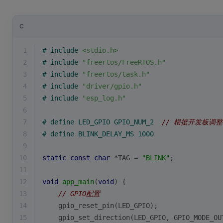
C
1
# 
include
<stdio.h>
2
# 
include
"freertos/FreeRTOS.h"
3
# 
include
"freertos/task.h"
4
# 
include
"driver/gpio.h"
5
# 
include
"esp_log.h"
6
7
# 
define
 LED_GPIO GPIO_NUM_2  
// 根据开发板调整
8
# 
define
 BLINK_DELAY_MS 1000
9
10
static
const
char
 *TAG = 
"BLINK"
;
11
12
void
app_main
(
void
)
{
13
// GPIO配置
14
    gpio_reset_pin(LED_GPIO);
15
    gpio_set_direction(LED_GPIO, GPIO_MODE_OU