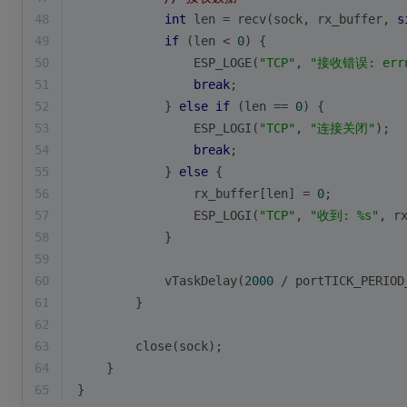
48
int
 len = recv(sock, rx_buffer, 
s
49
if
 (len < 
0
) {
50
                ESP_LOGE(
"TCP"
, 
"接收错误: errn
51
break
;
52
            } 
else
if
 (len == 
0
) {
53
                ESP_LOGI(
"TCP"
, 
"连接关闭"
);
54
break
;
55
            } 
else
 {
56
                rx_buffer[len] = 
0
;
57
                ESP_LOGI(
"TCP"
, 
"收到: %s"
, r
58
            }
59
60
            vTaskDelay(
2000
 / portTICK_PERIOD
61
        }
62
63
        close(sock);
64
    }
65
}