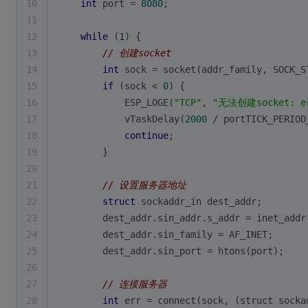
10
int
 port = 
8080
;
11
12
while
 (
1
) {
13
// 创建socket
14
int
 sock = socket(addr_family, SOCK_S
15
if
 (sock < 
0
) {
16
            ESP_LOGE(
"TCP"
, 
"无法创建socket: er
17
            vTaskDelay(
2000
 / portTICK_PERIOD
18
continue
;
19
        }
20
21
// 设置服务器地址
22
struct
sockaddr_in
dest_addr
;
23
        dest_addr.sin_addr.s_addr = inet_addr
24
        dest_addr.sin_family = AF_INET;
25
        dest_addr.sin_port = htons(port);
26
27
// 连接服务器
28
int
 err = connect(sock, (struct socka