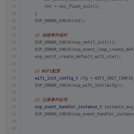
23
        ret = nvs_flash_init();
24
    }
25
    ESP_ERROR_CHECK(ret);
26
27
// 创建事件循环
28
    ESP_ERROR_CHECK(esp_netif_init());
29
    ESP_ERROR_CHECK(esp_event_loop_create_def
30
    esp_netif_create_default_wifi_sta();
31
32
// WiFi配置
33
wifi_init_config_t
 cfg = WIFI_INIT_CONFIG
34
    ESP_ERROR_CHECK(esp_wifi_init(&cfg));
35
36
// 注册事件处理
37
esp_event_handler_instance_t
 instance_any
38
    ESP_ERROR_CHECK(esp_event_handler_instanc
39
                                             
40
                                             