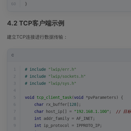
60
}
4.2 TCP客户端示例
建立TCP连接进行数据传输：
C
1
# 
include
"lwip/err.h"
2
# 
include
"lwip/sockets.h"
3
# 
include
"lwip/sys.h"
4
5
void
tcp_client_task
(
void
 *pvParameters)
{
6
char
 rx_buffer[
128
];
7
char
 host_ip[] = 
"192.168.1.100"
;  
// 目
8
int
 addr_family = AF_INET;
9
int
 ip_protocol = IPPROTO_IP;