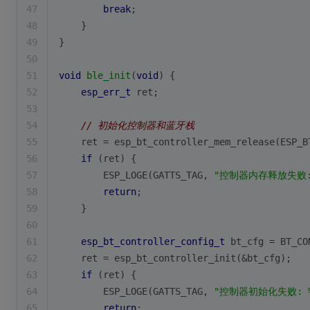
47
break
;
48
    }
49
}
50
51
void
ble_init
(
void
)
{
52
esp_err_t
 ret;
53
54
// 初始化控制器和蓝牙栈
55
    ret = esp_bt_controller_mem_release(ESP_B
56
if
 (ret) {
57
        ESP_LOGE(GATTS_TAG, 
"控制器内存释放失败:
58
return
;
59
    }
60
61
esp_bt_controller_config_t
 bt_cfg = BT_CO
62
    ret = esp_bt_controller_init(&bt_cfg);
63
if
 (ret) {
64
        ESP_LOGE(GATTS_TAG, 
"控制器初始化失败: %
65
return
;