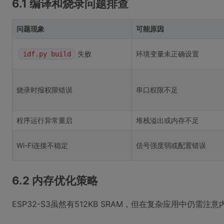
6.1 编译和烧录问题排查
问题现象
可能原因
失败
环境变量未正确设置
idf.py build
烧录时报权限错误
串口权限不足
程序运行异常重启
堆栈溢出或内存不足
Wi-Fi连接不稳定
信号强度弱或配置错误
6.2 内存优化策略
ESP32-S3虽然有512KB SRAM，但在复杂应用中仍需注