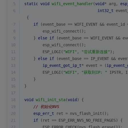
5
static
void
wifi_event_handler
(
void
* arg, 
esp
6
int32_t
 event
 {
7
if
 (event_base == WIFI_EVENT && event_id 
8
        esp_wifi_connect();
9
    } 
else
if
 (event_base == WIFI_EVENT && ev
10
        esp_wifi_connect();
11
        ESP_LOGI(
"WIFI"
, 
"尝试重新连接"
);
12
    } 
else
if
 (event_base == IP_EVENT && even
13
ip_event_got_ip_t
* event = (
ip_event_
14
        ESP_LOGI(
"WIFI"
, 
"获取到IP: "
 IPSTR, I
15
    }
16
}
17
18
void
wifi_init_sta
(
void
)
{
19
// 初始化NVS
20
esp_err_t
 ret = nvs_flash_init();
21
if
 (ret == ESP_ERR_NVS_NO_FREE_PAGES) {
22
        ESP_ERROR_CHECK(nvs_flash_erase());