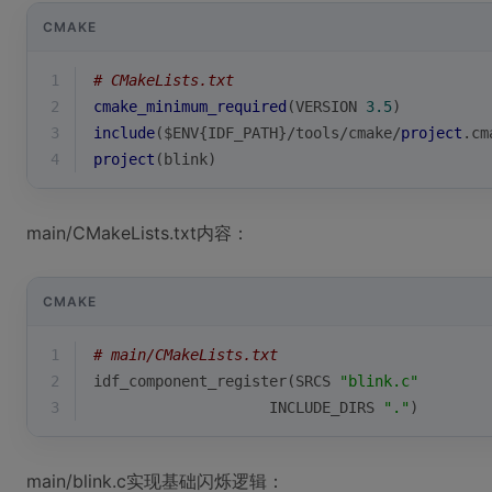
CMAKE
1
# CMakeLists.txt
2
cmake_minimum_required
(VERSION 
3.5
)
3
include
($ENV{IDF_PATH}/tools/cmake/
project
.cm
4
project
(blink)
main/CMakeLists.txt内容：
CMAKE
1
# main/CMakeLists.txt  
2
idf_component_register(SRCS 
"blink.c"
3
                    INCLUDE_DIRS 
"."
)
main/blink.c实现基础闪烁逻辑：