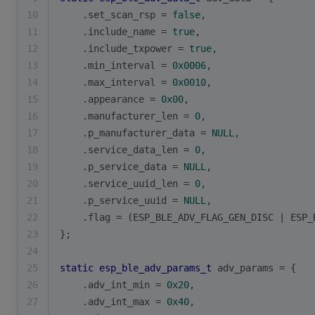
10
    .set_scan_rsp = 
false
,
11
    .include_name = 
true
,
12
    .include_txpower = 
true
,
13
    .min_interval = 
0x0006
,
14
    .max_interval = 
0x0010
,
15
    .appearance = 
0x00
,
16
    .manufacturer_len = 
0
,
17
    .p_manufacturer_data = 
NULL
,
18
    .service_data_len = 
0
,
19
    .p_service_data = 
NULL
,
20
    .service_uuid_len = 
0
,
21
    .p_service_uuid = 
NULL
,
22
    .flag = (ESP_BLE_ADV_FLAG_GEN_DISC | ESP_
23
};
24
25
static
esp_ble_adv_params_t
 adv_params = {
26
    .adv_int_min = 
0x20
,
27
    .adv_int_max = 
0x40
,