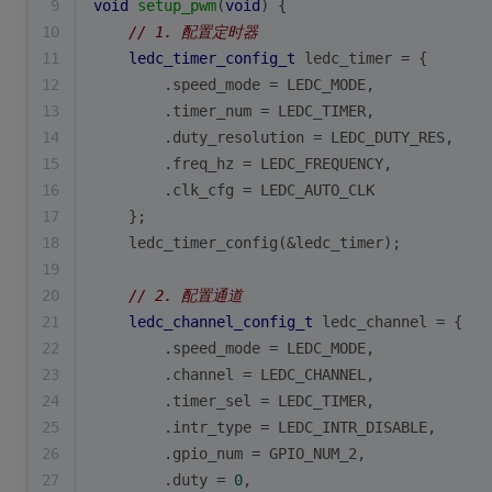
9
void
setup_pwm
(
void
)
{
10
// 1. 配置定时器
11
ledc_timer_config_t
 ledc_timer = {
12
        .speed_mode = LEDC_MODE,
13
        .timer_num = LEDC_TIMER,
14
        .duty_resolution = LEDC_DUTY_RES,
15
        .freq_hz = LEDC_FREQUENCY,
16
        .clk_cfg = LEDC_AUTO_CLK
17
    };
18
    ledc_timer_config(&ledc_timer);
19
20
// 2. 配置通道
21
ledc_channel_config_t
 ledc_channel = {
22
        .speed_mode = LEDC_MODE,
23
        .channel = LEDC_CHANNEL,
24
        .timer_sel = LEDC_TIMER,
25
        .intr_type = LEDC_INTR_DISABLE,
26
        .gpio_num = GPIO_NUM_2,
27
        .duty = 
0
,