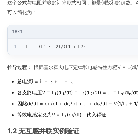
这个公式与电阻并联的计算形式相同，都是倒数和的倒数。
可以简化为：
TEXT
1
LT = (L1 × L2)/(L1 + L2)
推导过程
： 根据基尔霍夫电压定律和电感特性方程V = L(d
总电流i = i
+ i
+ ... + i
1
2
n
各支路电压V = L
(di
/dt) = L
(di
/dt) = ... = L
(di
/dt
1
1
2
2
n
n
因此di/dt = di
/dt + di
/dt + ... + di
/dt = V(1/L
+ 1
1
2
n
1
等效电感定义为V = L
(di/dt)，代入得证
T
1.2 无互感并联实例验证