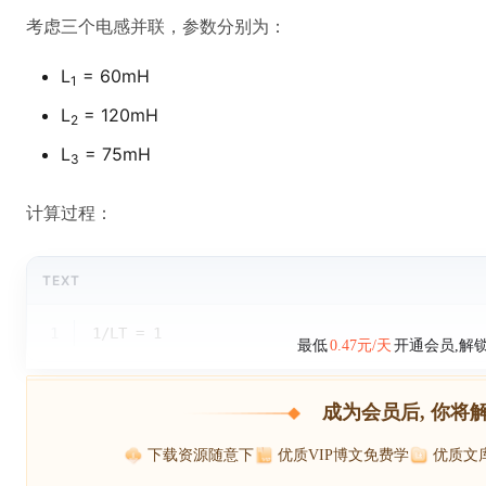
考虑三个电感并联，参数分别为：
L
= 60mH
1
L
= 120mH
2
L
= 75mH
3
计算过程：
TEXT
1
1/LT = 1
最低
0.47元/天
开通会员,解
成为会员后, 你将
下载资源随意下
优质VIP博文免费学
优质文