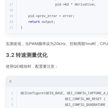
17
                  pid->Kd * derivative;
18
19
    pid->prev_error = error;
20
return
 output;
21
}
实测发现，当PWM频率设为20kHz、控制周期1ms时，C
3.2 转速测量优化
使用QEI模块时，配置要注意：
C
1
QEIConfigure(QEI0_BASE, QEI_CONFIG_CAPTURE_A_
2
                       QEI_CONFIG_NO_RESET | 
3
                       QEI_CONFIG_QUADRATURE 