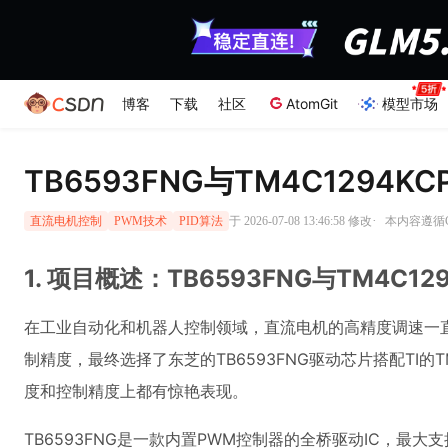
博客
下载
社区
AtomGit
模型市场
TB6593FNG与TM4C129
·
于 2026-07-08 13:46:58 修改
本内容遵循CC
直流电机控制
PWM技术
PID算法
1. 项目概述：TB6593FNG与TM4C1
在工业自动化和机器人控制领域，直流电机的高精度调速一直
制精度，最终选择了东芝的TB6593FNG驱动芯片搭配TI的
度和控制精度上都有惊艳表现。
TB6593FNG是一款内置PWM控制器的全桥驱动IC，最大