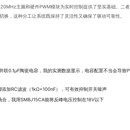
CU，其120MHz主频和硬件PWM模块为实时控制提供了坚实基础。二
流切换，这种分工让系统既保持了灵活性又确保了驱动可靠性。
容并联0.1μF陶瓷电容，我的实测数据显示，电容配置不当会导致
脚添加RC滤波（1kΩ+100nF），可有效抑制开关噪声
，我用SMBJ15CA能将反峰电压控制在18V以下