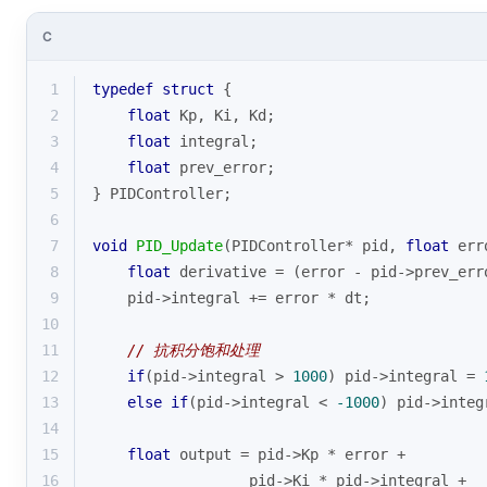
C
1
typedef
struct
 {
2
float
 Kp, Ki, Kd;
3
float
 integral;
4
float
 prev_error;
5
} PIDController;
6
7
void
PID_Update
(PIDController* pid, 
float
 err
8
float
 derivative = (error - pid->prev_err
9
    pid->integral += error * dt;
10
11
// 抗积分饱和处理
12
if
(pid->integral > 
1000
) pid->integral = 
13
else
if
(pid->integral < 
-1000
) pid->integ
14
15
float
 output = pid->Kp * error + 
16
                  pid->Ki * pid->integral + 