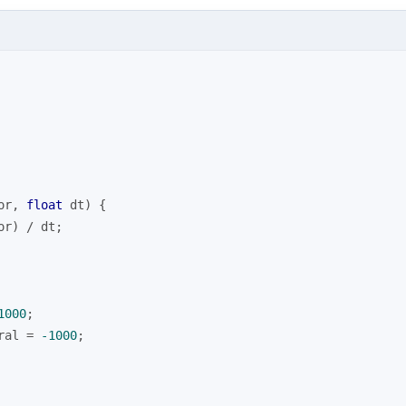
or, 
float
 dt)
{
or) / dt;
1000
;
ral = 
-1000
;