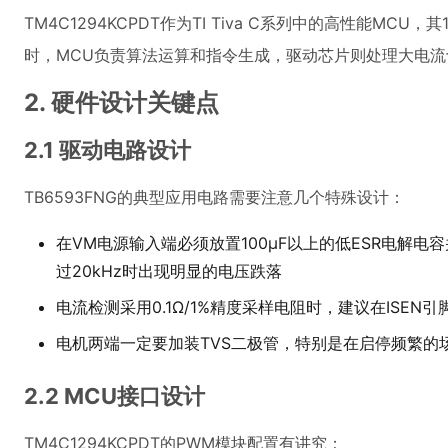
TM4C1294KCPDT作为TI Tiva C系列中的高性能M
时，MCU负责算法运算和指令生成，驱动芯片则处理大电
2. 硬件设计关键点
2.1 驱动电路设计
TB6593FNG的典型应用电路需要注意几个特殊设计：
在VM电源输入端必须放置100μF以上的低ESR电解电
过20kHz时出现明显的电压跌落
电流检测采用0.1Ω/1%精度采样电阻时，建议在ISEN引
电机两端一定要加装TVS二极管，特别是在启停频繁的场合
2.2 MCU接口设计
TM4C1294KCPDT的PWM模块配置有讲究：