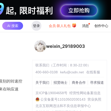
AI 搜索
登录
会员·新人礼包
消息
创作中心
weixin_29189003
联系我们（工作时间：8:30-22:00）
400-660-0108
kefu@csdn.net
在线客服
级别的转速控
关于我们
招贤纳士
商务合作
寻求报道
下来在响应速
京ICP备19004658号
经营性网站备案信息
公安备案号11010502030143
营业执照
北京互联网违法和不良信息举报中心