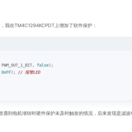
，我在TM4C1294KCPDT上增加了软件保护：
 PWM_OUT_1_BIT, 
false
);
 
0xFF
); 
// 报警LED
。曾遇到电机堵转时硬件保护未及时触发的情况，后来发现是滤波