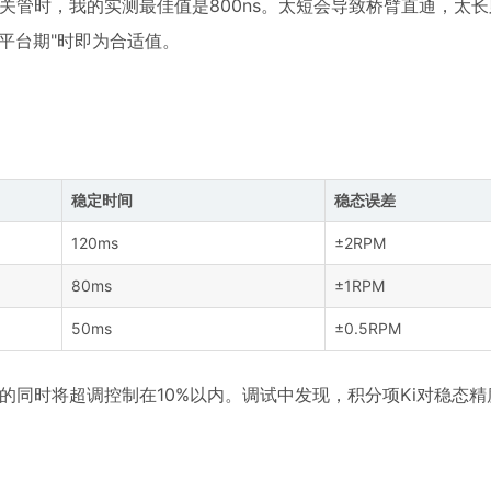
作为开关管时，我的实测最佳值是800ns。太短会导致桥臂直通，太
平台期"时即为合适值。
稳定时间
稳态误差
120ms
±2RPM
80ms
±1RPM
50ms
±0.5RPM
保证快速响应的同时将超调控制在10%以内。调试中发现，积分项Ki对稳态