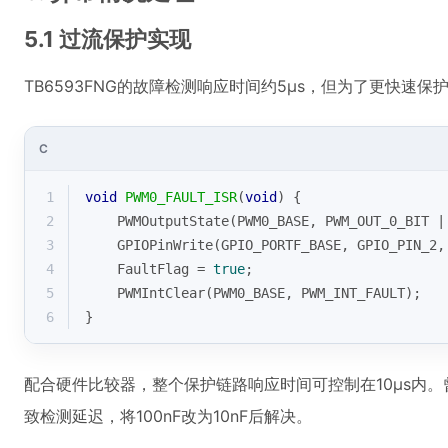
5.1 过流保护实现
TB6593FNG的故障检测响应时间约5μs，但为了更快速保护
C
1
void
PWM0_FAULT_ISR
(
void
)
{
2
    PWMOutputState(PWM0_BASE, PWM_OUT_0_BIT |
3
    GPIOPinWrite(GPIO_PORTF_BASE, GPIO_PIN_2,
4
    FaultFlag = 
true
;
5
    PWMIntClear(PWM0_BASE, PWM_INT_FAULT);
6
}
配合硬件比较器，整个保护链路响应时间可控制在10μs内
致检测延迟，将100nF改为10nF后解决。