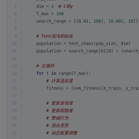
5
    dim = 
2
# C和γ
6
    T_max = 
100
7
    search_range = [[
0.01
, 
100
], [
0.001
, 
10
]]
8
9
# Tent混沌初始化
10
    population = tent_chaos(pop_size, dim)
11
    population = search_range[
0
][
0
] + (search
12
13
# 主循环
14
for
 t 
in
range
(T_max):
15
# 计算适应度
16
        fitness = [svm_fitness(X_train, y_tra
17
18
# 更新发现者
19
# 更新跟随者
20
# 警戒行为
21
# 混合变异
22
# 动态权重调整