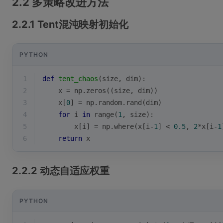
2.2 多策略改进方法
2.2.1 Tent混沌映射初始化
PYTHON
1
def
tent_chaos
(
size, dim
):
2
    x = np.zeros((size, dim))
3
    x[
0
] = np.random.rand(dim)
4
for
 i 
in
range
(
1
, size):
5
        x[i] = np.where(x[i-
1
] < 
0.5
, 
2
*x[i-
1
6
return
 x
2.2.2 动态自适应权重
PYTHON