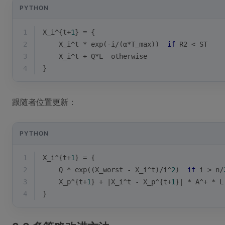
PYTHON
1
X_i^{t+
1
} = {
2
    X_i^t * exp(-i/(α*T_max))  
if
 R2 < ST
3
    X_i^t + Q*L  otherwise
4
}
跟随者位置更新：
PYTHON
1
X_i^{t+
1
} = {
2
    Q * exp((X_worst - X_i^t)/i^
2
)  
if
 i > n/
3
    X_p^{t+
1
} + |X_i^t - X_p^{t+
1
}| * A^+ * L
4
}