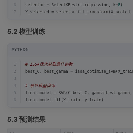
6
selector = SelectKBest(f_regression, k=
8
)
7
X_selected = selector.fit_transform(X_scaled,
5.2 模型训练
PYTHON
1
# ISSA优化获取最佳参数
2
best_C, best_gamma = issa_optimize_svm(X_trai
3
4
# 最终模型训练
5
final_model = SVR(C=best_C, gamma=best_gamma,
6
final_model.fit(X_train, y_train)
5.3 预测结果