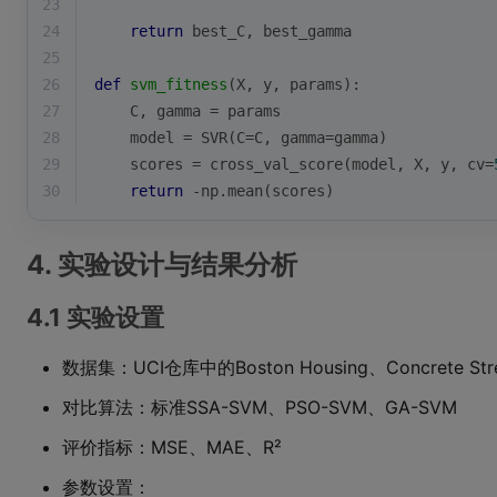
23
24
return
 best_C, best_gamma
25
26
def
svm_fitness
(
X, y, params
):
27
    C, gamma = params
28
    model = SVR(C=C, gamma=gamma)
29
    scores = cross_val_score(model, X, y, cv=
30
return
 -np.mean(scores)
4. 实验设计与结果分析
4.1 实验设置
数据集：UCI仓库中的Boston Housing、Concrete St
对比算法：标准SSA-SVM、PSO-SVM、GA-SVM
评价指标：MSE、MAE、R²
参数设置：