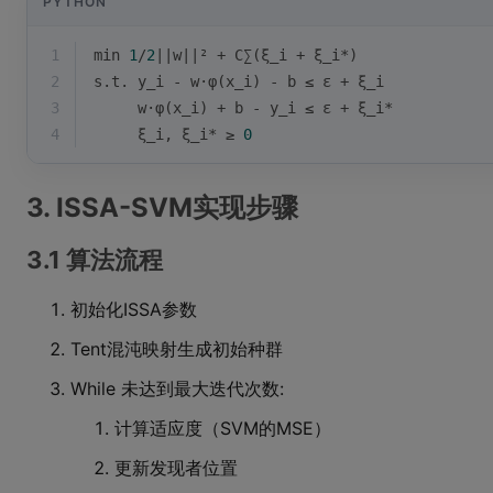
PYTHON
1
min
1
/
2
||w||² + C∑(ξ_i + ξ_i*)
2
s.t. y_i - w·φ(x_i) - b ≤ ε + ξ_i
3
     w·φ(x_i) + b - y_i ≤ ε + ξ_i*
4
     ξ_i, ξ_i* ≥ 
0
3. ISSA-SVM实现步骤
3.1 算法流程
初始化ISSA参数
Tent混沌映射生成初始种群
While 未达到最大迭代次数:
计算适应度（SVM的MSE）
更新发现者位置