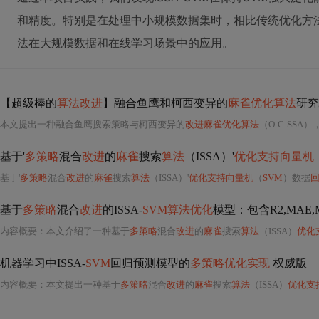
和精度。特别是在处理中小规模数据集时，相比传统优化方
法在大规模数据和在线学习场景中的应用。
【超级棒的
算法改进
】融合鱼鹰和柯西变异的
麻雀优化算法
研究
本文提出一种融合鱼鹰搜索策略与柯西变异的
改进麻雀优化算法
（O-C-SSA），通过增强全局探索
基于'
多策略
混合
改进
的
麻雀
搜索
算法
（ISSA）'
优化支持向量机
基于'
多策略
混合
改进
的
麻雀
搜索
算法
（ISSA）'
优化支持向量机
（
SVM
）数据
基于
多策略
混合
改进
的ISSA-
SVM算法优化
模型：包含R2,MAE,M
内容概要：本文介绍了一种基于
多策略
混合
改进
的
麻雀
搜索
算法
（ISSA）
优化
机器学习中ISSA-
SVM
回归预测模型的
多策略优化实现
权威版
内容概要：本文提出一种基于
多策略
混合
改进
的
麻雀
搜索
算法
（ISSA）
优化支