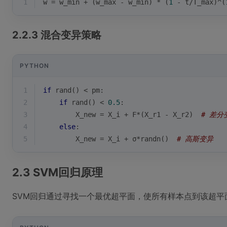
1
w = w_min + (w_max - w_min) * (
1
 - t/T_max)^(
2.2.3 混合变异策略
PYTHON
1
if
 rand() < pm:
2
if
 rand() < 
0.5
:
3
        X_new = X_i + F*(X_r1 - X_r2)  
# 差分
4
else
:
5
        X_new = X_i + σ*randn()  
# 高斯变异
2.3 SVM回归原理
SVM回归通过寻找一个最优超平面，使所有样本点到该超平