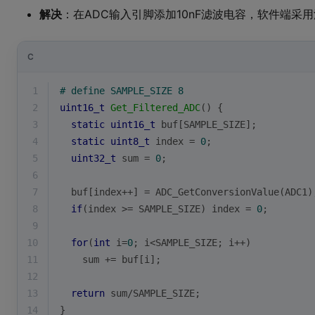
解决
：在ADC输入引脚添加10nF滤波电容，软件端采
C
1
# 
define
 SAMPLE_SIZE 8
2
uint16_t
Get_Filtered_ADC
()
{
3
static
uint16_t
 buf[SAMPLE_SIZE];
4
static
uint8_t
 index = 
0
;
5
uint32_t
 sum = 
0
;
6
7
  buf[index++] = ADC_GetConversionValue(ADC1)
8
if
(index >= SAMPLE_SIZE) index = 
0
;
9
10
for
(
int
 i=
0
; i<SAMPLE_SIZE; i++) 
11
    sum += buf[i];
12
13
return
 sum/SAMPLE_SIZE;
14
}