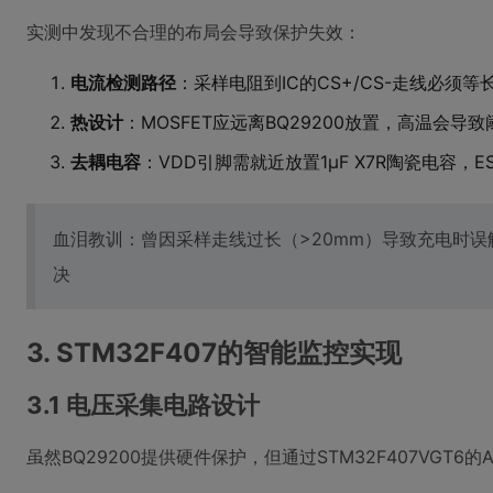
实测中发现不合理的布局会导致保护失效：
电流检测路径
：采样电阻到IC的CS+/CS-走线必
热设计
：MOSFET应远离BQ29200放置，高温会导
去耦电容
：VDD引脚需就近放置1μF X7R陶瓷电容，ES
血泪教训：曾因采样走线过长（>20mm）导致充电时误
决
3. STM32F407的智能监控实现
3.1 电压采集电路设计
虽然BQ29200提供硬件保护，但通过STM32F407VGT6