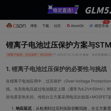
博客
下载
社区
AtomGit
模型市场
锂离子电池过压保护方案与STM
·
于 2026-07-03 13:40:59 修改
本内容遵循CC 
锂离子电池
过压保护
BQ29200
1. 锂离子电池过压保护的必要性与挑战
在锂离子电池应用中，过压保护（Over-Voltage Protect
线。当充电电压超过电池额定上限（通常为4.2V±50mV
鼓包甚至热失控。传统分立方案采用电压比较器+MOSFE
响应延迟
：从检测到过压到实际切断回路，分立方案需要1