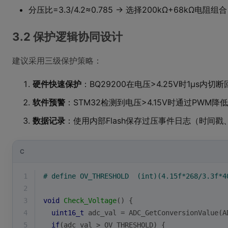
分压比=3.3/4.2≈0.785 → 选择200kΩ+68kΩ电阻组
3.2 保护逻辑协同设计
建议采用三级保护策略：
硬件快速保护
：BQ29200在电压>4.25V时1μs内切断
软件预警
：STM32检测到电压>4.15V时通过PWM降
数据记录
：使用内部Flash保存过压事件日志（时间戳
C
1
# 
define
 OV_THRESHOLD  (int)(4.15f*268/3.3f*4
2
3
void
Check_Voltage
()
{
4
uint16_t
 adc_val = ADC_GetConversionValue(A
5
if
(adc_val > OV_THRESHOLD) {