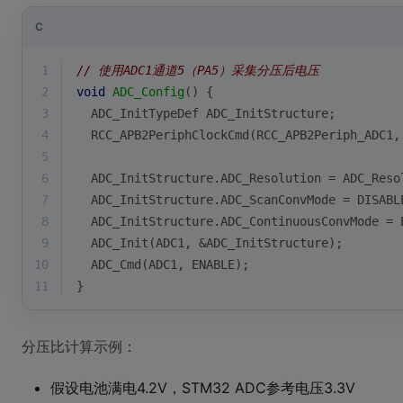
C
1
// 使用ADC1通道5（PA5）采集分压后电压
2
void
ADC_Config
()
{
3
  ADC_InitTypeDef ADC_InitStructure;
4
  RCC_APB2PeriphClockCmd(RCC_APB2Periph_ADC1,
5
6
  ADC_InitStructure.ADC_Resolution = ADC_Reso
7
  ADC_InitStructure.ADC_ScanConvMode = DISABL
8
  ADC_InitStructure.ADC_ContinuousConvMode = 
9
  ADC_Init(ADC1, &ADC_InitStructure);
10
  ADC_Cmd(ADC1, ENABLE);
11
}
分压比计算示例：
假设电池满电4.2V，STM32 ADC参考电压3.3V