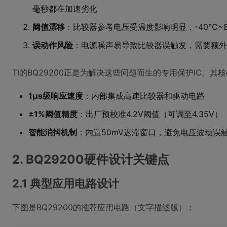
毫秒都在加速劣化
阈值漂移
：比较器参考电压受温度影响明显，-40℃~8
误动作风险
：电源噪声易导致比较器误触发，需要额外
TI的BQ29200正是为解决这些问题而生的专用保护IC。其
1μs级响应速度
：内部集成高速比较器和驱动电路
±1%阈值精度
：出厂预校准4.2V阈值（可调至4.35V）
智能消抖机制
：内置50mV迟滞窗口，避免电压波动误
2. BQ29200硬件设计关键点
2.1 典型应用电路设计
下图是BQ29200的推荐应用电路（文字描述版）：