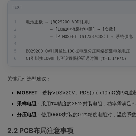
TEXT
1
电池正极 → [BQ29200 VDD引脚]  
2
          → [10mΩ电流采样电阻] → [负载]  
3
          → [P-MOSFET (SI2337CDS)] → 系统供电
4
5
BQ29200 OV引脚通过100kΩ电阻分压网络监测电池电压
6
CT引脚接100nF电容设置保护延迟时间（t=1.1*R*C）
关键元件选型建议：
MOSFET
：选择VDS≥20V、RDS(on)<10mΩ的P沟道
采样电阻
：采用1%精度的2512封装电阻，功率需满足P=
分压电阻
：使用0603封装的0.1%精度电阻对，温度系数<
2.2 PCB布局注意事项