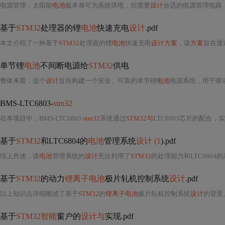
电源管理：太阳能
电池
板本身可为系统供电，但需要
设计
合适的电源管理电路
基于
STM32
处理器的锂
电池
快速充电
设计
.pdf
本文介绍了一种基于
STM32
处理器的锂
电池
快速充电
设计方案
，该
方案
旨在通
单节锂
电池
不间断电源给
STM32
供电
整体来看，这个
设计
旨在构建一个安全、可靠的单节锂
电池
电源系统，用于驱
BMS-LTC6803-
stm32
在本项目中，BMS-LTC6803-
stm32
系统通过
STM32与
LTC6803芯片的配合，
基于
STM32
和LTC6804的
电池
管理系统
设计 (1
).pdf
综上所述，该
电池
管理系统的
设计
充分利用了
STM32
的处理能力和LTC6804
基于
STM32
的动力
锂离子电池
极片轧机控制系统
设计
.pdf
以上知识点详细阐述了基于
STM32
的
锂离子电池
极片轧机控制系统
设计
的背景
基于
STM32智能
窗户的
设计与
实现.pdf