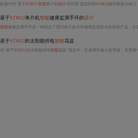
标题中的"基于
STM32智能
窗户的
设计与
实现"是指利用
STM32
微控制器为核心
基于
STM32
单片机
智能
健康监测手环的
设计
智能
健康监测手环是一种结合了现代电子技术和健康监测技术的创新产品，主要应用于个人健康管理，
基于
STM32
的太阳能供电
智能
花盆
在“基于
STM32
的太阳能供电
智能
花盆”项目中，它被用作核心处理器，负责整