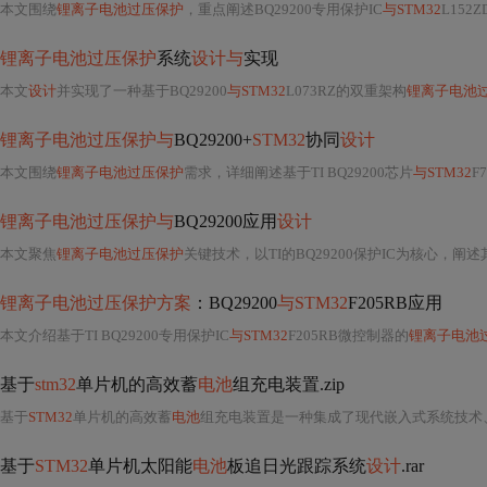
本文围绕
锂离子电池过压保护
，重点阐述BQ29200专用保护IC
与STM32
L15
锂离子电池过压保护
系统
设计与
实现
本文
设计
并实现了一种基于BQ29200
与STM32
L073RZ的双重架构
锂离子电池
锂离子电池过压保护与
BQ29200+
STM32
协同
设计
本文围绕
锂离子电池过压保护
需求，详细阐述基于TI BQ29200芯片
与STM32
F
锂离子电池过压保护与
BQ29200应用
设计
本文聚焦
锂离子电池过压保护
关键技术，以TI的BQ29200保护IC为核心，阐述其高精度电压检测（±25mV
锂离子电池过压保护方案
：BQ29200
与STM32
F205RB应用
本文介绍基于TI BQ29200专用保护IC
与STM32
F205RB微控制器的
锂离子电池
基于
stm32
单片机的高效蓄
电池
组充电装置.zip
基于
STM32
单片机的高效蓄
电池
组充电装置是一种集成了现代嵌入式系统技术
基于
STM32
单片机太阳能
电池
板追日光跟踪系统
设计
.rar