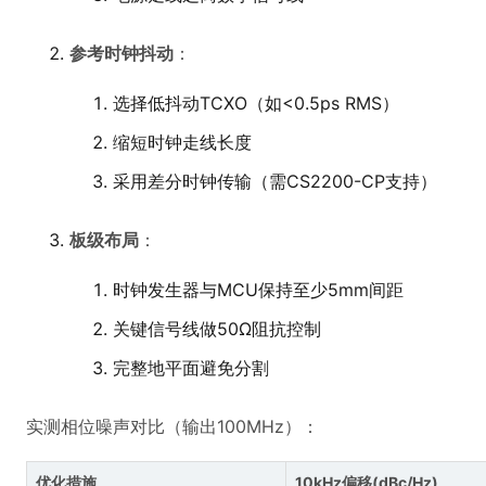
参考时钟抖动
：
选择低抖动TCXO（如<0.5ps RMS）
缩短时钟走线长度
采用差分时钟传输（需CS2200-CP支持）
板级布局
：
时钟发生器与MCU保持至少5mm间距
关键信号线做50Ω阻抗控制
完整地平面避免分割
实测相位噪声对比（输出100MHz）：
优化措施
10kHz偏移(dBc/Hz)