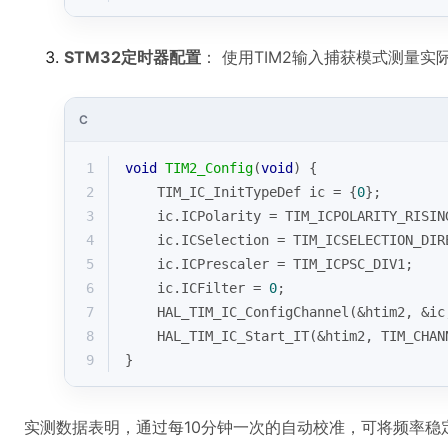
STM32定时器配置
： 使用TIM2输入捕获模式测量实
C
1
void
TIM2_Config
(
void
)
{
2
    TIM_IC_InitTypeDef ic = {
0
};
3
    ic.ICPolarity = TIM_ICPOLARITY_RISIN
4
    ic.ICSelection = TIM_ICSELECTION_DIR
5
    ic.ICPrescaler = TIM_ICPSC_DIV1;
6
    ic.ICFilter = 
0
;
7
    HAL_TIM_IC_ConfigChannel(&htim2, &ic
8
    HAL_TIM_IC_Start_IT(&htim2, TIM_CHAN
9
}
实测数据表明，通过每10分钟一次的自动校准，可将频率稳定性