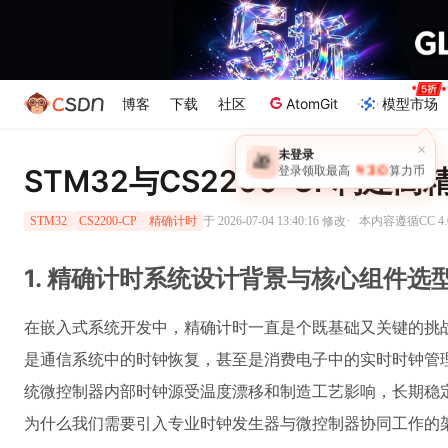
博客
下载
社区
AtomGit
模型市场
STM32与CS2200-CP构建
·
于 2026-07-04 13:40:16 修改
本内容遵循CC 4.
STM32
CS2200-CP
精确计时
1. 精确计时系统设计背景与核心组件选
在嵌入式系统开发中，精确计时一直是个既基础又关键的挑
是通信系统中的时钟恢复，甚至是消费电子中的实时时钟管
统微控制器内部时钟源受温度漂移和制造工艺影响，长期稳
为什么我们需要引入专业时钟发生器与微控制器协同工作的