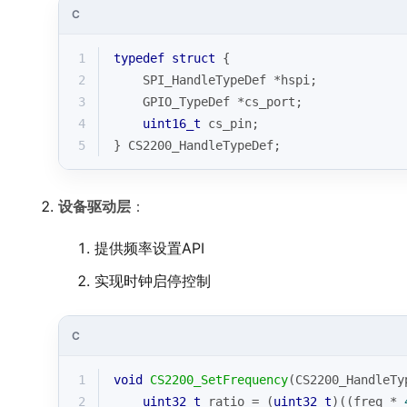
C
1
typedef
struct
 {
2
    SPI_HandleTypeDef *hspi;
3
    GPIO_TypeDef *cs_port;
4
uint16_t
 cs_pin;
5
} CS2200_HandleTypeDef;
设备驱动层
：
提供频率设置API
实现时钟启停控制
C
1
void
CS2200_SetFrequency
(CS2200_HandleTy
2
uint32_t
 ratio = (
uint32_t
)((freq * 