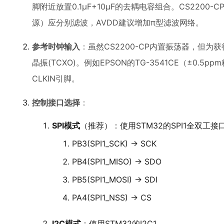
脚附近放置0.1μF+10μF的去耦电容组合。CS2200
源）应分别滤波，AVDD建议增加π型滤波网络。
参考时钟输入
：虽然CS2200-CP内置振荡器，但为获
晶振(TCXO)。例如EPSON的TG-3541CE（±0.5
CLKIN引脚。
控制接口选择
：
SPI模式
（推荐）：使用STM32的SPI1全双工接
PB3(SPI1_SCK) → SCK
PB4(SPI1_MISO) → SDO
PB5(SPI1_MOSI) → SDI
PA4(SPI1_NSS) → CS
I2C模式
：使用STM32的I2C1