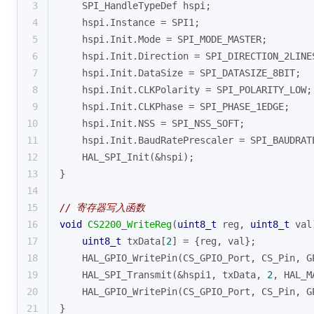
3
    SPI_HandleTypeDef hspi;
4
    hspi.Instance = SPI1;
5
    hspi.Init.Mode = SPI_MODE_MASTER;
6
    hspi.Init.Direction = SPI_DIRECTION_2LINE
7
    hspi.Init.DataSize = SPI_DATASIZE_8BIT;
8
    hspi.Init.CLKPolarity = SPI_POLARITY_LOW;
9
    hspi.Init.CLKPhase = SPI_PHASE_1EDGE;
10
    hspi.Init.NSS = SPI_NSS_SOFT;
11
    hspi.Init.BaudRatePrescaler = SPI_BAUDRAT
12
    HAL_SPI_Init(&hspi);
13
}
14
15
// 寄存器写入函数
16
void
CS2200_WriteReg
(
uint8_t
 reg, 
uint8_t
 val
17
uint8_t
 txData[
2
] = {reg, val};
18
    HAL_GPIO_WritePin(CS_GPIO_Port, CS_Pin, G
19
    HAL_SPI_Transmit(&hspi1, txData, 
2
, HAL_M
20
    HAL_GPIO_WritePin(CS_GPIO_Port, CS_Pin, G
21
}