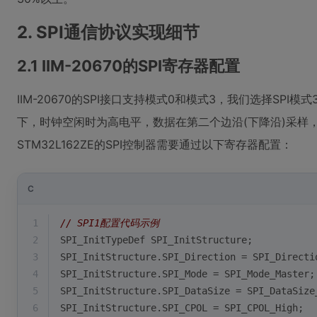
2. SPI通信协议实现细节
2.1 IIM-20670的SPI寄存器配置
IIM-20670的SPI接口支持模式0和模式3，我们选择SPI模式3
下，时钟空闲时为高电平，数据在第二个边沿(下降沿)采样
STM32L162ZE的SPI控制器需要通过以下寄存器配置：
C
1
// SPI1配置代码示例
2
SPI_InitTypeDef SPI_InitStructure;
3
SPI_InitStructure.SPI_Direction = SPI_Directi
4
SPI_InitStructure.SPI_Mode = SPI_Mode_Master;
5
SPI_InitStructure.SPI_DataSize = SPI_DataSize
6
SPI_InitStructure.SPI_CPOL = SPI_CPOL_High;