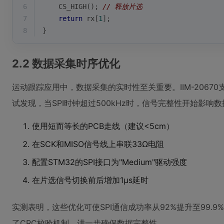
6
    CS_HIGH(); 
// 释放片选
7
return
 rx[
1
];
8
}
2.2 数据采集时序优化
运动跟踪应用中，数据采集的实时性至关重要。IIM-20670
试发现，当SPI时钟超过500kHz时，信号完整性开始影
使用短而等长的PCB走线（建议<5cm）
在SCK和MISO信号线上串联33Ω电阻
配置STM32的SPI接口为"Medium"驱动强度
在片选信号切换前后增加1μs延时
实测表明，这些优化可使SPI通信成功率从92%提升至99.
了CRC校验机制，进一步确保数据完整性。