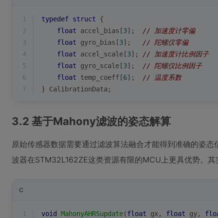
1
typedef
struct
 {
2
float
 accel_bias[
3
];  
// 加速度计零偏
3
float
 gyro_bias[
3
];   
// 陀螺仪零偏
4
float
 accel_scale[
3
]; 
// 加速度计比例因子
5
float
 gyro_scale[
3
];  
// 陀螺仪比例因子
6
float
 temp_coeff[
6
];  
// 温度系数
7
} CalibrationData;
3.2 基于Mahony滤波的姿态解算
原始传感器数据需要通过滤波算法融合才能得到准确的姿态信
波器在STM32L162ZE这类资源有限的MCU上更具优势。
C
1
void
MahonyAHRSupdate
(
float
 gx, 
float
 gy, 
flo