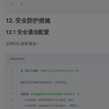
18
}
12. 安全防护措施
12.1 安全通信配置
启用SSL加密通信：
ARDUINO
1
# 
include
<WiFiClientSecure.h>
2
3
WiFiClientSecure client;
4
5
void
setupSecureConnection
()
{
6
  client.
setCACert
(root_ca);
7
  client.
connect
(server, 
443
);