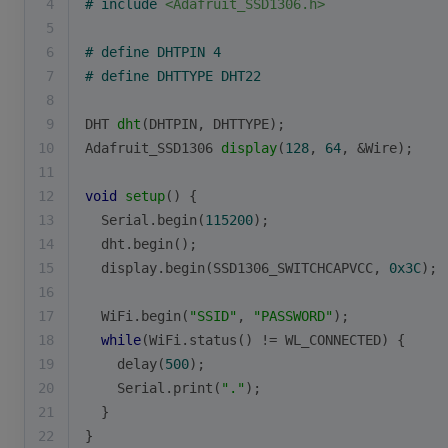
4
# 
include
<Adafruit_SSD1306.h>
5
6
# 
define
 DHTPIN 4
7
# 
define
 DHTTYPE DHT22
8
9
DHT 
dht
(DHTPIN, DHTTYPE)
;
10
Adafruit_SSD1306 
display
(
128
, 
64
, &
Wire
)
;
11
12
void
setup
()
{
13
Serial
.
begin
(
115200
);
14
  dht.
begin
();
15
  display.
begin
(SSD1306_SWITCHCAPVCC, 
0x3C
);
16
17
WiFi
.
begin
(
"SSID"
, 
"PASSWORD"
);
18
while
(
WiFi
.
status
() != WL_CONNECTED) {
19
delay
(
500
);
20
Serial
.
print
(
"."
);
21
  }
22
}