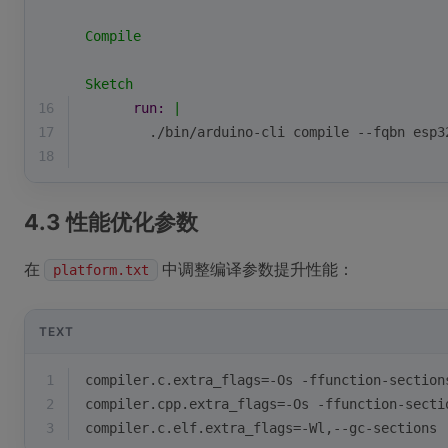
Compile
Sketch
16
run:
|
17
        ./bin/arduino-cli compile --fqbn esp3
18
4.3 性能优化参数
在
中调整编译参数提升性能：
platform.txt
TEXT
1
compiler.c.extra_flags=-Os -ffunction-section
2
compiler.cpp.extra_flags=-Os -ffunction-secti
3
compiler.c.elf.extra_flags=-Wl,--gc-sections