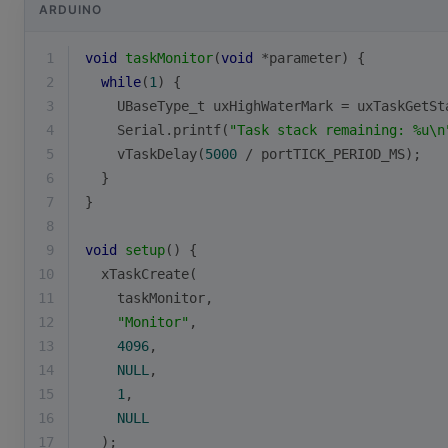
ARDUINO
1
void
taskMonitor
(
void
 *parameter)
{
2
while
(
1
) {
3
    UBaseType_t uxHighWaterMark = 
uxTaskGetSt
4
Serial
.
printf
(
"Task stack remaining: %u\n
5
vTaskDelay
(
5000
 / portTICK_PERIOD_MS);
6
  }
7
}
8
9
void
setup
()
{
10
xTaskCreate
(
11
    taskMonitor,
12
"Monitor"
,
13
4096
,
14
NULL
,
15
1
,
16
NULL
17
  );