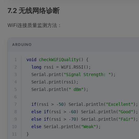
7.2 无线网络诊断
WiFi连接质量监测方法：
ARDUINO
1
void
checkWiFiQuality
()
{
2
long
 rssi = 
WiFi
.
RSSI
();
3
Serial
.
print
(
"Signal Strength: "
);
4
Serial
.
print
(rssi);
5
Serial
.
println
(
" dBm"
);
6
7
if
(rssi > 
-50
) 
Serial
.
println
(
"Excellent"
);
8
else
if
(rssi > 
-60
) 
Serial
.
println
(
"Good"
);
9
else
if
(rssi > 
-70
) 
Serial
.
println
(
"Fair"
);
10
else
Serial
.
println
(
"Weak"
);
11
}