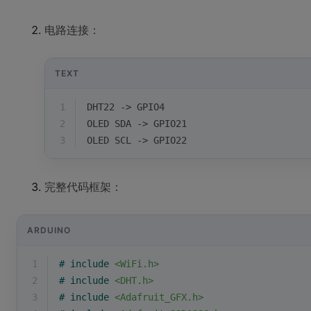
电路连接：
TEXT
1
DHT22 -> GPIO4
2
OLED SDA -> GPIO21
3
OLED SCL -> GPIO22
完整代码框架：
ARDUINO
1
# 
include
<WiFi.h>
2
# 
include
<DHT.h>
3
# 
include
<Adafruit_GFX.h>