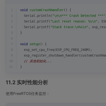
1
void
customCrashHandler
()
{
2
Serial
.
println
(
"\n\n*** Crash Detected ***"
3
Serial
.
printf
(
"Last reset reason: %s\n"
, ES
4
Serial
.
printf
(
"Stack trace:\n%s\n"
, 
esp_res
5
}
6
7
void
setup
()
{
8
esp_set_cpu_freq
(ESP_CPU_FREQ_240M);
9
esp_register_shutdown_handler
(customCrashHa
10
// 其他初始化...
11
}
11.2 实时性能分析
使用FreeRTOS任务监控：