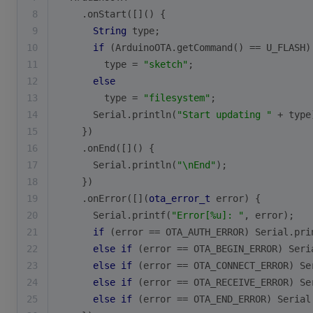
8
    .
onStart
([]() {
9
String
 type;
10
if
 (ArduinoOTA.
getCommand
() == U_FLASH)
11
        type = 
"sketch"
;
12
else
13
        type = 
"filesystem"
;
14
Serial
.
println
(
"Start updating "
 + type
15
    })
16
    .
onEnd
([]() {
17
Serial
.
println
(
"\nEnd"
);
18
    })
19
    .
onError
([](
ota_error_t
 error) {
20
Serial
.
printf
(
"Error[%u]: "
, error);
21
if
 (error == OTA_AUTH_ERROR) 
Serial
.
pri
22
else
if
 (error == OTA_BEGIN_ERROR) 
Seri
23
else
if
 (error == OTA_CONNECT_ERROR) 
Se
24
else
if
 (error == OTA_RECEIVE_ERROR) 
Se
25
else
if
 (error == OTA_END_ERROR) 
Serial