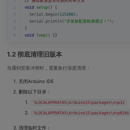
1
// 验证配置是否生效的简单方法
2
void
setup
()
{
3
Serial
.
begin
(
115200
);
4
Serial
.
println
(
"开发板配置检测通过！"
);
5
}
6
void
loop
()
{}
1.2 彻底清理旧版本
当遇到安装冲突时，需要执行深度清理：
关闭Arduino IDE
删除以下目录：
%LOCALAPPDATA%\Arduino15\packages\esp32
%LOCALAPPDATA%\Arduino15\packages\esp8266
清理临时文件：