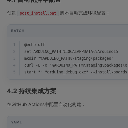
创建
脚本自动完成环境配置：
post_install.bat
BATCH
1
@echo off
2
set ARDUINO_PATH=%LOCALAPPDATA%\Arduino15
3
mkdir "%ARDUINO_PATH%\staging\packages"
4
curl -L -o "%ARDUINO_PATH%\staging\packages\e
5
start "" "arduino_debug.exe" --install-boards
4.2 持续集成方案
在GitHub Actions中配置自动化构建：
YAML