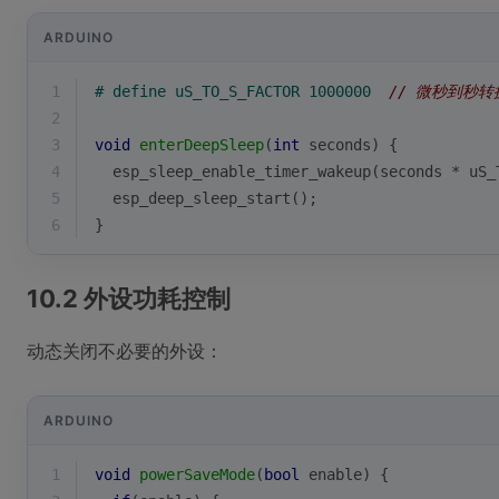
ARDUINO
1
# 
define
 uS_TO_S_FACTOR 1000000  
// 微秒到秒转
2
3
void
enterDeepSleep
(
int
 seconds)
{
4
esp_sleep_enable_timer_wakeup
(seconds * uS_
5
esp_deep_sleep_start
();
6
}
10.2 外设功耗控制
动态关闭不必要的外设：
ARDUINO
1
void
powerSaveMode
(
bool
 enable)
{