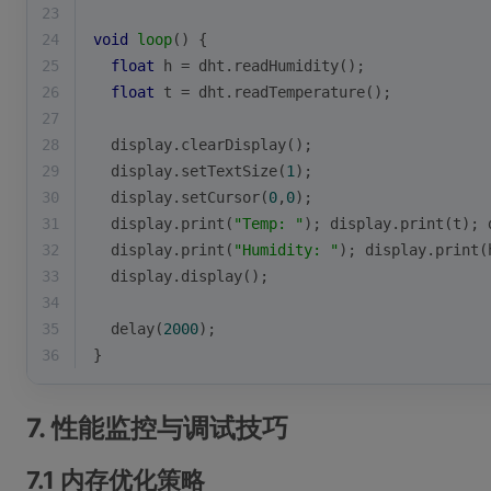
23
24
void
loop
()
{
25
float
 h = dht.
readHumidity
();
26
float
 t = dht.
readTemperature
();
27
28
  display.
clearDisplay
();
29
  display.
setTextSize
(
1
);
30
  display.
setCursor
(
0
,
0
);
31
  display.
print
(
"Temp: "
); display.
print
(t); 
32
  display.
print
(
"Humidity: "
); display.
print
(
33
  display.
display
();
34
35
delay
(
2000
);
36
}
7. 性能监控与调试技巧
7.1 内存优化策略