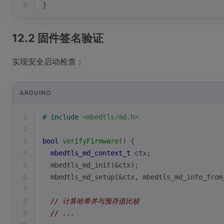
8
}
12.2 固件签名验证
实现安全启动检查：
ARDUINO
1
# 
include
<mbedtls/md.h>
2
3
bool
verifyFirmware
()
{
4
mbedtls_md_context_t
 ctx;
5
mbedtls_md_init
(&ctx);
6
mbedtls_md_setup
(&ctx, 
mbedtls_md_info_from
7
8
// 计算哈希并与预存值比较
9
// ...