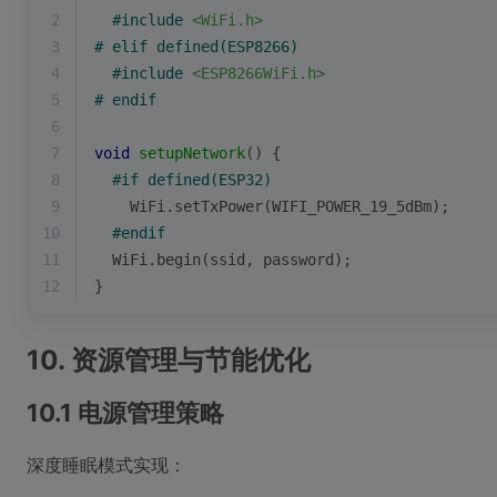
2
#
include
<WiFi.h>
3
# 
elif
 defined(ESP8266)
4
#
include
<ESP8266WiFi.h>
5
# 
endif
6
7
void
setupNetwork
()
{
8
#
if
 defined(ESP32)
9
WiFi
.
setTxPower
(WIFI_POWER_19_5dBm);
10
#
endif
11
WiFi
.
begin
(ssid, password);
12
}
10. 资源管理与节能优化
10.1 电源管理策略
深度睡眠模式实现：