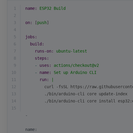
1
name:
ESP32
Build
2
3
on:
 [
push
]
4
5
jobs:
6
build:
7
runs-on:
ubuntu-latest
8
steps:
9
-
uses:
actions/checkout@v2
10
-
name:
Set
up
Arduino
CLI
11
run:
|
12
        curl -fsSL https://raw.githubusercont
13
        ./bin/arduino-cli core update-index
14
        ./bin/arduino-cli core install esp32:
15
-
name: