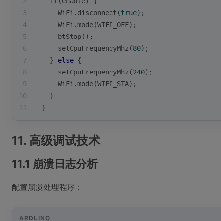
2
if
(enable) {
3
WiFi
.
disconnect
(
true
);
4
WiFi
.
mode
(WIFI_OFF);
5
btStop
();
6
setCpuFrequencyMhz
(
80
);
7
  } 
else
 {
8
setCpuFrequencyMhz
(
240
);
9
WiFi
.
mode
(WIFI_STA);
10
  }
11
}
11. 高级调试技术
11.1 崩溃日志分析
配置崩溃处理程序：
ARDUINO