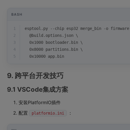
BASH
1
esptool.py --chip esp32 merge_bin -o firmware
2
  @build.options.json \
3
  0x1000 bootloader.bin \
4
  0x8000 partitions.bin \
5
  0x10000 app.bin
9. 跨平台开发技巧
9.1 VSCode集成方案
安装PlatformIO插件
配置
：
platformio.ini