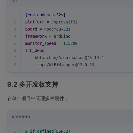
INI
1
[env:nodemcu-32s]
2
platform
 = espressif32
3
board
 = nodemcu-
32
s
4
framework
 = ardui
no
5
monitor_speed
 = 
115200
6
lib_deps
 = 
7
    bblanchon/ArduinoJson@^6.19.4
8
    tzapu/WiFiManager@^2.0.16
9.2 多开发板支持
在单个项目中管理多种硬件：
ARDUINO
1
# 
if
 defined(ESP32)