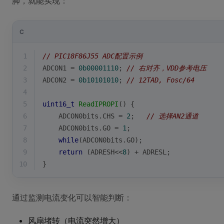
脚，就能实现：
C
1
// PIC18F86J55 ADC配置示例
2
ADCON1 = 
0b00001110
; 
// 右对齐，VDD参考电压
3
ADCON2 = 
0b10101010
; 
// 12TAD, Fosc/64
4
5
uint16_t
ReadIPROPI
()
{
6
    ADCON0bits.CHS = 
2
;   
// 选择AN2通道
7
    ADCON0bits.GO = 
1
;
8
while
(ADCON0bits.GO);
9
return
 (ADRESH<<
8
) + ADRESL;
10
}
通过监测电流变化可以智能判断：
风扇堵转（电流突然增大）