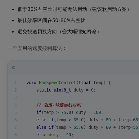
低于30%占空比时可能无法启动（建议软启动方案）
最佳效率区间在50-80%占空比
避免快速切换方向（会大幅缩短寿命）
一个实用的速度控制算法：
C
1
void
FanSpeedControl
(
float
 temp)
{
2
static
uint8_t
 duty = 
0
;
3
4
// 温度-转速曲线控制
5
if
(temp > 
75.0
) duty = 
100
;
6
else
if
(temp > 
65.0
) duty = 
80
 + (temp
-65
7
else
if
(temp > 
55.0
) duty = 
60
 + (temp
-55
8
else
 duty = 
40
;