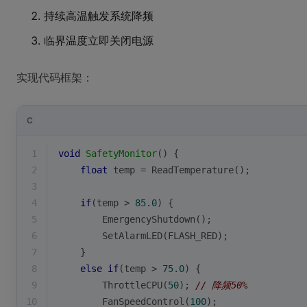
持续高温触发系统降频
临界温度立即关闭电源
实现代码框架：
C
1
void
SafetyMonitor
()
{
2
float
 temp = ReadTemperature();
3
4
if
(temp > 
85.0
) {
5
        EmergencyShutdown();
6
        SetAlarmLED(FLASH_RED);
7
    }
8
else
if
(temp > 
75.0
) {
9
        ThrottleCPU(
50
); 
// 降频50%
10
        FanSpeedControl(
100
);