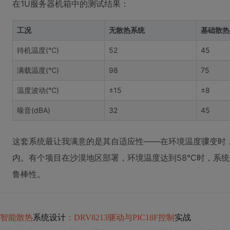
在1U服务器机箱中的测试结果：
工况
无散热系统
基础散热
待机温度(℃)
52
45
满载温度(℃)
98
75
温度波动(℃)
±15
±8
噪音(dBA)
32
45
这套系统最让我满意的是其自适应性——在环境温度骤变时
内。有个项目在沙漠地区部署，环境温度达到58°C时，系
鲁棒性。
智能散热
系统设计
：DRV8213驱动与PIC18F控制
实战