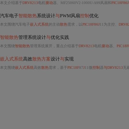
本文介绍基于
DRV8213
电机
驱动
器、MF25060V2-1000U-A99风扇和
PIC18F86J
汽车电子
智能散热
系统设计
与
PWM风扇
控制
优化
本文围绕汽车电子
嵌入式系统
的主动
散热
需求，以
PIC18F86J
11为主控、
DRV8
智能散热
管理系统设计
与
优化实践
本文围绕
智能散热
管理系统展开，重点介绍基于
DRV8213
电机
驱动
器、
PIC18F
嵌入式系统
高效
散热方案
设计
与
实现
本文围绕
嵌入式系统
高效
散热
需求，基于
PIC18F
87
J
11微
控制
器
与DRV8213
无