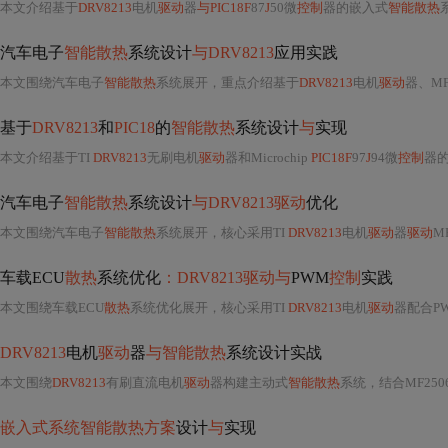
本文介绍基于
DRV8213
电机
驱动
器
与PIC18F
87
J
50微
控制
器的嵌入式
智能散热
系
汽车电子
智能散热
系统设计
与DRV8213
应用实践
本文围绕汽车电子
智能散热
系统展开，重点介绍基于
DRV8213
电机
驱动
器、MF2
基于
DRV8213
和
PIC18
的
智能散热
系统设计
与
实现
本文介绍基于TI
DRV8213
无刷电机
驱动
器和Microchip
PIC18F
97
J
94微
控制
器
汽车电子
智能散热
系统设计
与DRV8213驱动
优化
本文围绕汽车电子
智能散热
系统展开，核心采用TI
DRV8213
电机
驱动
器
驱动
MF
车载ECU
散热
系统优化
：DRV8213驱动与
PWM
控制
实践
本文围绕车载ECU
散热
系统优化展开，核心采用TI
DRV8213
电机
驱动
器配合P
DRV8213
电机
驱动
器
与智能散热
系统设计实战
本文围绕
DRV8213
有刷直流电机
驱动
器构建主动式
智能散热
系统，结合MF25060
嵌入式系统智能散热方案
设计
与
实现