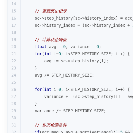
14
15
// 更新历史记录
16
    sc->step_history[sc->history_index] = acc
17
    sc->history_index = (sc->history_index + 
18
19
// 计算动态阈值
20
float
 avg = 
0
, variance = 
0
;
21
for
(
int
 i=
0
; i<STEP_HISTORY_SIZE; i++) {
22
        avg += sc->step_history[i];
23
    }
24
    avg /= STEP_HISTORY_SIZE;
25
26
for
(
int
 i=
0
; i<STEP_HISTORY_SIZE; i++) {
27
        variance += (sc->step_history[i] - av
28
    }
29
    variance /= STEP_HISTORY_SIZE;
30
31
// 步态检测条件
32
if
(acc_mag > avg + 
sqrt
(variance)*
1.5
 && 