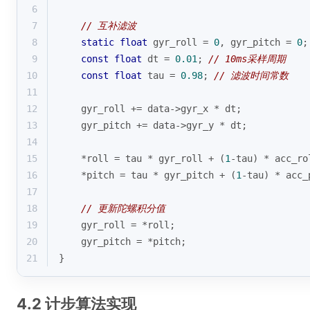
6
7
// 互补滤波
8
static
float
 gyr_roll = 
0
, gyr_pitch = 
0
;
9
const
float
 dt = 
0.01
; 
// 10ms采样周期
10
const
float
 tau = 
0.98
; 
// 滤波时间常数
11
12
    gyr_roll += data->gyr_x * dt;
13
    gyr_pitch += data->gyr_y * dt;
14
15
    *roll = tau * gyr_roll + (
1
-tau) * acc_ro
16
    *pitch = tau * gyr_pitch + (
1
-tau) * acc_
17
18
// 更新陀螺积分值
19
    gyr_roll = *roll;
20
    gyr_pitch = *pitch;
21
}
4.2 计步算法实现