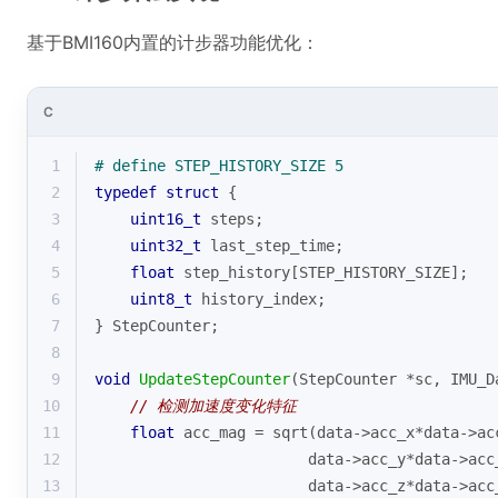
基于BMI160内置的计步器功能优化：
C
1
# 
define
 STEP_HISTORY_SIZE 5
2
typedef
struct
 {
3
uint16_t
 steps;
4
uint32_t
 last_step_time;
5
float
 step_history[STEP_HISTORY_SIZE];
6
uint8_t
 history_index;
7
} StepCounter;
8
9
void
UpdateStepCounter
(StepCounter *sc, IMU_D
10
// 检测加速度变化特征
11
float
 acc_mag = 
sqrt
(data->acc_x*data->ac
12
                        data->acc_y*data->acc
13
                        data->acc_z*data->acc