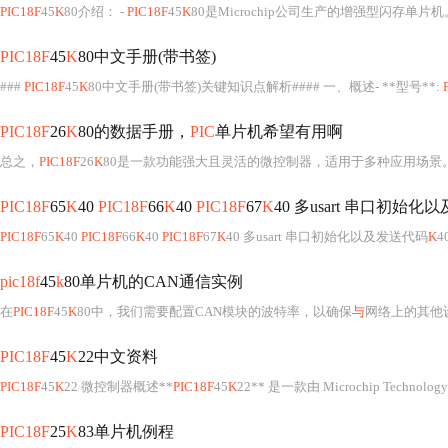
PIC18F
45
K
80介绍： -
PIC18F
45
K
80是Microchip公司生产的增强型闪存单片机。
PIC18F
45
K
80中文手册(带书签)
###
PIC18F
45
K
80中文手册(带书签)关键知识点解析#### 一、概述- **型号**:
PIC18F
26
K
80的数据手册，
PIC
单片机希望有用啊
总之，
PIC18F
26
K
80是一款功能强大且灵活的微控制器，适用于多种应用场景。通过对本数据手册的深入学习，可以帮助
PIC18F
65
K
40
PIC18F
66
K
40
PIC18F
67
K
40 多usart 串口初始
PIC18F
65
K
40
PIC18F
66
K
40
PIC18F
67
K
40 多usart 串口初始化以及发送代码
K
4
pic18f
45
k
80单片机的CAN通信实例
在
PIC18F
45
K
80中，我们需要配置CAN模块的波特率，以确保
与
网络上的其他
PIC18F
45
K
22中文资料
PIC18F
45
K
22 微控制器概述**
PIC18F
45
K
22** 是一款由 Microchip Techno
PIC18F
25
K
83单片机例程