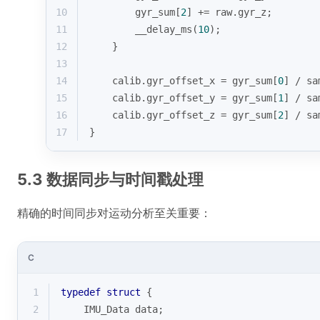
10
        gyr_sum[
2
] += raw.gyr_z;
11
        __delay_ms(
10
);
12
    }
13
14
    calib.gyr_offset_x = gyr_sum[
0
] / sa
15
    calib.gyr_offset_y = gyr_sum[
1
] / sa
16
    calib.gyr_offset_z = gyr_sum[
2
] / sa
17
}
5.3 数据同步与时间戳处理
精确的时间同步对运动分析至关重要：
C
1
typedef
struct
 {
2
    IMU_Data data;