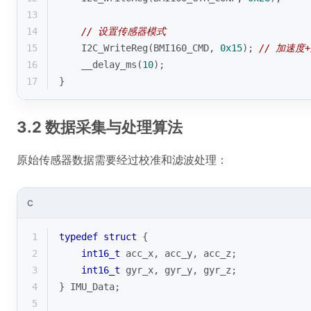
13
14
// 设置传感器模式
15
    I2C_WriteReg(BMI160_CMD, 
0x15
); 
// 加速度
16
    __delay_ms(
10
);
17
}
3.2 数据采集与处理算法
原始传感器数据需要经过校准和滤波处理：
C
1
typedef
struct
 {
2
int16_t
 acc_x, acc_y, acc_z;
3
int16_t
 gyr_x, gyr_y, gyr_z;
4
} IMU_Data;
5