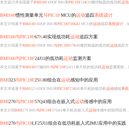
本文设计并实现基于
BMI160
6DOF IMU和
PIC18F
24
K
50微控制器的低功耗
运动
BMI160
惯性测量单元
与PIC18
MCU的
运动
追踪
系统设计
本文介绍基于
BMI160
6DOF IMU和
PIC18F56K42
MCU的
运动
追踪
系统设计
，涵盖传感
BMI160与PIC18F
67
K
40实现低功耗
运动
追踪方案
本文介绍基于
BMI160
6DOF IMU
与PIC18F
67
K
40微控制器的低功耗
运动
追踪方
BMI160与PIC18F
24J11的低功耗
运动
监测方案
本文介绍基于
BMI160
六轴IMU
与PIC18F
24J11单片机的低功耗
运动
监测系统，涵盖硬
BMI
323
与PIC18F
25
K
80组合在
运动
感知中的应用
本文详述基于
BMI
323 6DOF IMU和
PIC18F
25
K
80单片机的低功耗
运动
感知
系统
BMI
270
与PIC18F
57Q43组合在嵌入式
运动
传感中的应用
本文介绍
BMI
270 IMU
与PIC18F
57Q43单片机在嵌入式
运动
传感中的协同应用，涵盖低功耗设
BMI
270
与PIC18
LF25J11组合在低功耗嵌入式IMU应用中的实践