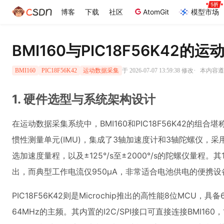
博客
下载
社区
AtomGit
模型市场
BMI160与PIC18F56K42
·
于 2026-07-07 13:59:38 修改
本内容遵循
BMI160
PIC18F56K42
运动数据采集
1. 硬件选型与系统架构设计
在运动数据采集系统中，BMI160和PIC18F56K42的组合堪
惯性测量单元(IMU)，集成了3轴加速度计和3轴陀螺仪，采用
选加速度量程，以及±125°/s至±2000°/s的陀螺仪量程
出，而典型工作电流仅950μA，非常适合电池供电的便携设
PIC18F56K42则是Microchip推出的高性能8位MCU，具备6
64MHz的主频。其内置的I2C/SPI接口可直接连接BMI16