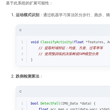
基于此系统的扩展可能性：
运动模式识别
：通过机器学习算法区分步行、跑步、骑
C
1
void
ClassifyActivity
(
float
 *features, A
2
// 提取时域特征：均值、方差、过零率等
3
// 使用预训练的决策树或SVM模型分类
4
}
跌倒检测算法
：
C
1
bool
DetectFall
(IMU_Data *data)
{
2
float
 acc_mag = 
sqrt
(data->acc_x*dat