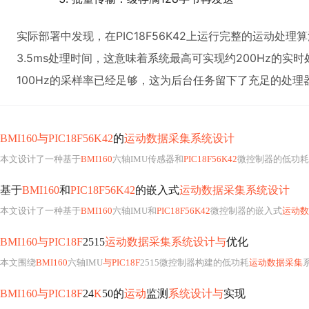
实际部署中发现，在PIC18F56K42上运行完整的运动处
3.5ms处理时间，这意味着系统最高可实现约200Hz的实
100Hz的采样率已经足够，这为后台任务留下了充足的处理
BMI160与PIC18F56K42
的
运动数据采集系统设计
本文设计了一种基于
BMI160
六轴IMU传感器和
PIC18F56K42
微控制器的低功耗
基于
BMI160
和
PIC18F56K42
的嵌入式
运动数据采集系统设计
本文设计了一种基于
BMI160
六轴IMU和
PIC18F56K42
微控制器的嵌入式
运动数
BMI160与PIC18F
2515
运动数据采集系统设计与
优化
本文围绕
BMI160
六轴IMU
与PIC18F
2515微控制器构建的低功耗
运动数据采集
系统
BMI160与PIC18F
24
K
50的
运动
监测
系统设计与
实现