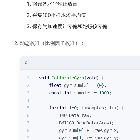
将设备水平静止放置
采集100个样本求平均值
保存为加速度计零偏和陀螺仪零偏
动态校准（比例因子校准）：
C
1
void
CalibrateGyro
(
void
)
{
2
float
 gyr_sum[
3
] = {
0
};
3
const
int
 samples = 
1000
;
4
5
for
(
int
 i=
0
; i<samples; i++) {
6
        IMU_Data raw;
7
        BMI160_ReadData(&raw);
8
        gyr_sum[
0
] += raw.gyr_x;
9
        gyr_sum[
1
] += raw.gyr_y;