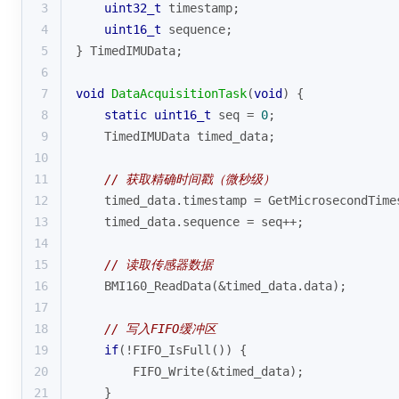
3
uint32_t
 timestamp;
4
uint16_t
 sequence;
5
} TimedIMUData;
6
7
void
DataAcquisitionTask
(
void
)
{
8
static
uint16_t
 seq = 
0
;
9
    TimedIMUData timed_data;
10
11
// 获取精确时间戳（微秒级）
12
    timed_data.timestamp = GetMicrosecondTime
13
    timed_data.sequence = seq++;
14
15
// 读取传感器数据
16
    BMI160_ReadData(&timed_data.data);
17
18
// 写入FIFO缓冲区
19
if
(!FIFO_IsFull()) {
20
        FIFO_Write(&timed_data);
21
    }