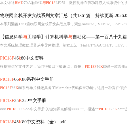
本文详述
BMI
270六轴IMU
与PIC18
LF25J11微控制器在低功耗嵌入式系统中的协
物联网全栈开发实战系列文章汇总（共1361篇，持续更新-2026.07
【信息科学
与
工程学】计算机科学
与
自动化——第一百八十九篇 计
PIC18F
46
k
80中文资料
根据提供的文件内容，我们得知以下知识点：首先，
PIC18F
46
K
80是一款采用n
PIC18F
66
K
80系列中文手册
PIC18F
66
K
80系列单片机还具备了Microchip代码保护功能，这是一种旨在保护用
PIC18F
25
K
22-中文手册
###
PIC18F
25
K
22-中文手册 关键知识点解析#### 一、概述**
PIC18F
25
K
22**是一
PIC18F
45
K
80中文资料（全）.pdf