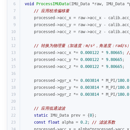
6
void
ProcessIMUData
(IMU_Data *raw, IMU_Data *
7
// 应用校准偏移量
8
    processed->acc_x = raw->acc_x - calib.acc
9
    processed->acc_y = raw->acc_y - calib.acc
10
    processed->acc_z = raw->acc_z - calib.acc
11
12
// 转换为物理量（加速度：m/s²，角速度：rad/s
13
    processed->acc_x *= 
0.000122
 * 
9.80665
; 
/
14
    processed->acc_y *= 
0.000122
 * 
9.80665
;
15
    processed->acc_z *= 
0.000122
 * 
9.80665
;
16
17
    processed->gyr_x *= 
0.003814
 * M_PI/
180.0
18
    processed->gyr_y *= 
0.003814
 * M_PI/
180.0
19
    processed->gyr_z *= 
0.003814
 * M_PI/
180.0
20
21
// 应用低通滤波
22
static
 IMU_Data prev = {
0
};
23
const
float
 alpha = 
0.2
; 
// 滤波系数
24
    processed->acc_x = alpha*processed->acc_x