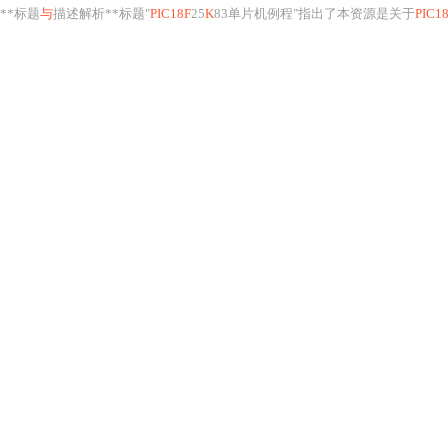
**标题
与
描述解析**标题"
PIC18F
25
K
83单片机例程"指出了本资源是关于
PIC1