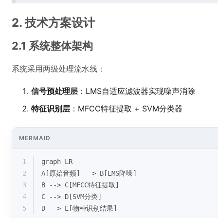
2. 技术方案设计
2.1 系统整体架构
系统采用两级处理流水线：
信号预处理层
：LMS自适应滤波器实现噪声消除
特征识别层
：MFCC特征提取 + SVM分类器
MERMAID
1
graph LR
2
A[原始音频] --> B[LMS降噪]
3
B --> C[MFCC特征提取]
4
C --> D[SVM分类]
5
D --> E[物种识别结果]