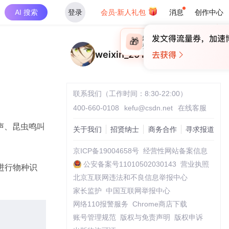
AI 搜索
登录
会员·新人礼包
消息
创作中心
×
未登录
🎁
￥30
登录领取最高
算力币
weixin_29191669
联系我们（工作时间：8:30-22:00）
400-660-0108
kefu@csdn.net
在线客服
声、昆虫鸣叫
关于我们
招贤纳士
商务合作
寻求报道
京ICP备19004658号
经营性网站备案信息
公安备案号11010502030143
营业执照
进行物种识
北京互联网违法和不良信息举报中心
家长监护
中国互联网举报中心
网络110报警服务
Chrome商店下载
账号管理规范
版权与免责声明
版权申诉