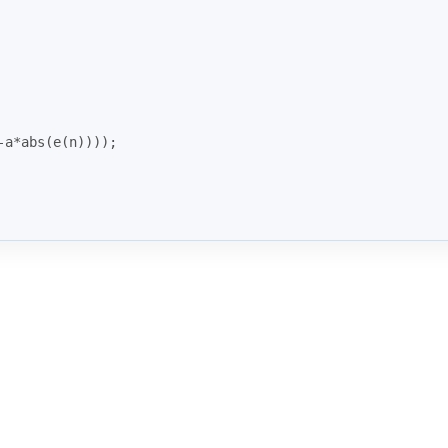
-a*
abs
(e(n))));