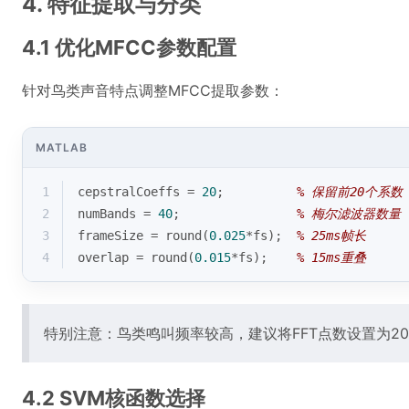
4. 特征提取与分类
4.1 优化MFCC参数配置
针对鸟类声音特点调整MFCC提取参数：
MATLAB
1
cepstralCoeffs = 
20
;          
% 保留前20个系数
2
numBands = 
40
;                
% 梅尔滤波器数量
3
frameSize = 
round
(
0.025
*fs);  
% 25ms帧长
4
overlap = 
round
(
0.015
*fs);    
% 15ms重叠
特别注意：鸟类鸣叫频率较高，建议将FFT点数设置为2
4.2 SVM核函数选择