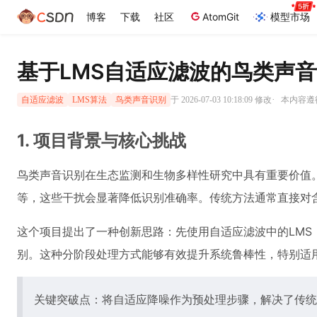
博客
下载
社区
AtomGit
模型市场
基于LMS自适应滤波的鸟类声
·
于 2026-07-03 10:18:09 修改
本内容遵循
自适应滤波
LMS算法
鸟类声音识别
1. 项目背景与核心挑战
鸟类声音识别在生态监测和生物多样性研究中具有重要价值
等，这些干扰会显著降低识别准确率。传统方法通常直接对
这个项目提出了一种创新思路：先使用自适应滤波中的LM
别。这种分阶段处理方式能够有效提升系统鲁棒性，特别适
关键突破点：将自适应降噪作为预处理步骤，解决了传统