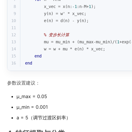
8
        x_vec = x(n:
-1
:n-M+
1
);
9
        y(n) = w' * x_vec;
10
        e(n) = d(n) - y(n);
11
12
% 变步长计算
13
        mu = mu_min + (mu_max-mu_min)/(
1
+
exp
(
14
        w = w + mu * e(n) * x_vec;
15
end
16
end
参数设置建议：
μ_max = 0.05
μ_min = 0.001
a = 5（调节过渡区斜率）