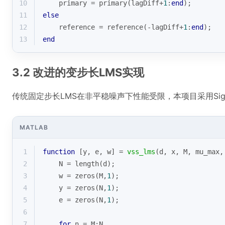
10
    primary = primary(lagDiff+
1
:
end
);
11
else
12
    reference = reference(-lagDiff+
1
:
end
);
13
end
3.2 改进的变步长LMS实现
传统固定步长LMS在非平稳噪声下性能受限，本项目采用Si
MATLAB
1
function
[y, e, w]
 = 
vss_lms
(d, x, M, mu_max,
2
    N = 
length
(d);
3
    w = 
zeros
(M,
1
);
4
    y = 
zeros
(N,
1
);
5
    e = 
zeros
(N,
1
);
6
7
for
 n = M:N