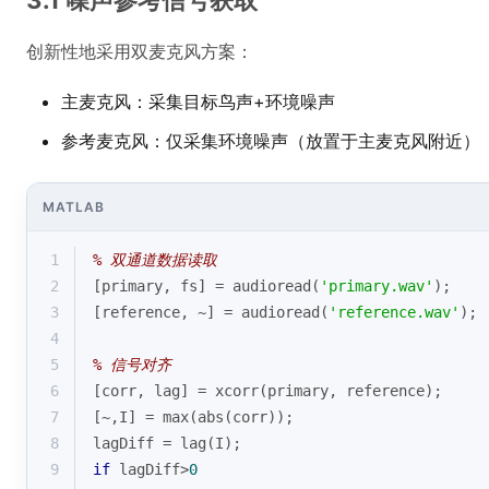
3.1 噪声参考信号获取
创新性地采用双麦克风方案：
主麦克风：采集目标鸟声+环境噪声
参考麦克风：仅采集环境噪声（放置于主麦克风附近）
MATLAB
1
% 双通道数据读取
2
[primary, fs] = audioread(
'primary.wav'
); 
3
[reference, ~] = audioread(
'reference.wav'
);
4
5
% 信号对齐
6
[corr, lag] = xcorr(primary, reference);
7
[~,I] = 
max
(
abs
(corr));
8
lagDiff = lag(I);
9
if
 lagDiff>
0