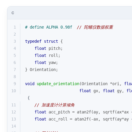
C
1
# 
define
 ALPHA 0.98f  
// 陀螺仪数据权重
2
3
typedef
struct
 {
4
float
 pitch;
5
float
 roll;
6
float
 yaw;
7
} Orientation;
8
9
void
update_orientation
(Orientation *ori, 
flo
10
float
 gx, 
float
 gy, 
fl
 {
11
// 加速度计计算倾角
12
float
 acc_pitch = atan2f(ay, sqrtf(ax*ax 
13
float
 acc_roll = atan2f(-ax, sqrtf(ay*ay 
14