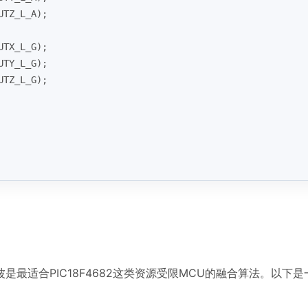
UTZ_L_A);
UTX_L_G);
UTY_L_G);
UTZ_L_G);
最适合PIC18F4682这类资源受限MCU的融合算法。以下