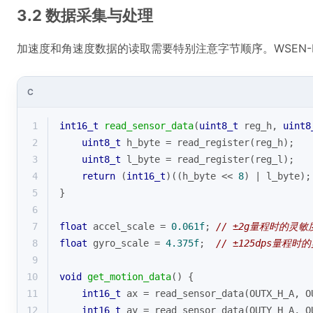
3.2 数据采集与处理
加速度和角速度数据的读取需要特别注意字节顺序。WSEN-
C
1
int16_t
read_sensor_data
(
uint8_t
 reg_h, 
uint8
2
uint8_t
 h_byte = read_register(reg_h);
3
uint8_t
 l_byte = read_register(reg_l);
4
return
 (
int16_t
)((h_byte << 
8
) | l_byte);
5
}
6
7
float
 accel_scale = 
0.061f
; 
// ±2g量程时的灵敏度
8
float
 gyro_scale = 
4.375f
;  
// ±125dps量程时的
9
10
void
get_motion_data
()
{
11
int16_t
 ax = read_sensor_data(OUTX_H_A, O
12
int16_t
 ay = read_sensor_data(OUTY_H_A, O