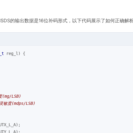
ISDS的输出数据是16位补码形式，以下代码展示了如何正确解
_t
 reg_l)
{
(mg/LSB)
灵敏度(mdps/LSB)
UTX_L_A);
UTY_L_A);