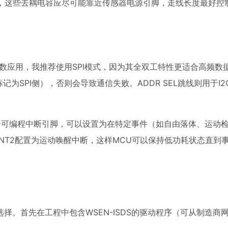
时，这些去耦电容应尽可能靠近传感器电源引脚，走线长度最好控
多数应用，我推荐使用SPI模式，因为其全双工特性更适合高频数
标记为SPI侧），否则会导致通信失败。ADDR SEL跳线则用于I
两个可编程中断引脚，可以设置为在特定事件（如自由落体、运动
INT2配置为运动唤醒中断，这样MCU可以保持低功耗状态直到
最稳妥的选择。首先在工程中包含WSEN-ISDS的驱动程序（可从制造