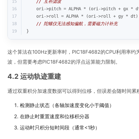
15
// 互补滤波
16
    ori->pitch = ALPHA * (ori->pitch + gx * d
17
    ori->roll = ALPHA * (ori->roll + gy * dt)
18
// 陀螺仪无法感知偏航，需要磁力计补充
19
}
这个算法在100Hz更新率时，PIC18F4682的CPU利
波，但需要考虑PIC18F4682的浮点运算能力限制。
4.2 运动轨迹重建
通过双重积分加速度数据可以得到位移，但误差会随时间累
检测静止状态（各轴加速度变化小于阈值）
在静止时重置速度和位移积分器
运动时只积分短时间段（通常<1秒）