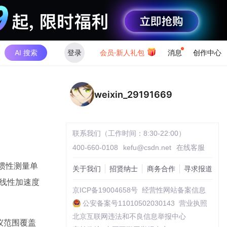
AI 搜索
登录
会员·新人礼包
消息
创作中心
weixin_29191669
联系我们（工作时间：8:30-22:00）
400-660-0108
kefu@csdn.net
在线客服
S惯性测量单
关于我们
招贤纳士
商务合作
寻求报道
的线性加速度
京ICP备19004658号
经营性网站备案信息
公安备案号11010502030143
营业执照
北京互联网违法和不良信息举报中心
仪范围覆盖