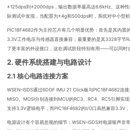
±125dps到±2000dps，输出数据率最高达6.6kH
际测试中发现，当配置为±4g和500dps时，系统对中小
PIC18F4682作为主控芯片有几个明显优势：首先是其内置的S
3.3V工作电压与传感器直接兼容；最重要的是其3328字节R
了更丰富的外设接口，这在调试阶段特别有用——可以同时连
2. 硬件系统搭建与电路设计
2.1 核心电路连接方案
WSEN-ISDS通过6DOF IMU 21 Click板与PIC18F
MISO、MOSI分别连接到MCU的RC3、RC4、RC5引脚实
支持3.3V逻辑电平，而PIC18F4682的I/O口虽然兼容3.3
电源设计有个容易忽视的细节：WSEN-ISDS对电源噪声非常