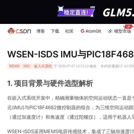
博客
下载
社区
AtomGit
模型市场
WSEN-ISDS IMU与PIC18
·
于 2026-07-07 13:53:23 修改
本内容遵循CC 4.0 
MEMS
IMU
嵌入式系统
1. 项目背景与硬件选型解析
在嵌入式系统开发中，精确测量物体的空间运动状态一直是个关键挑
元(IMU)与PIC18F4682微控制器的组合，为三维空
（通过加速度计）和角速度（通过陀螺仪），适用于机器人
WSEN-ISDS采用MEMS电容传感技术，集成了三轴加速