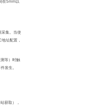
制在5mm以
据采集。当使
2C地址配置，
检测等）时触
事件发生。
商网站获取），