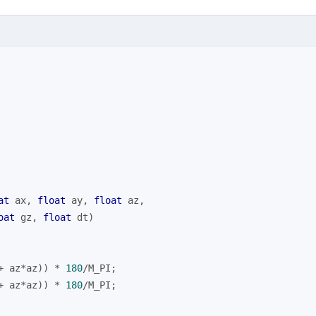
at
 ax, 
float
 ay, 
float
 az, 
oat
 gz, 
float
 dt)
+ az*az)) * 
180
/M_PI;
+ az*az)) * 
180
/M_PI;