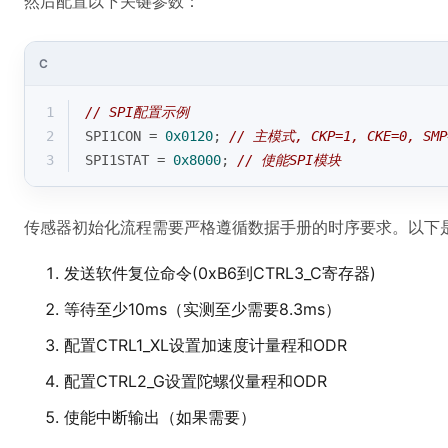
然后配置以下关键参数：
C
1
// SPI配置示例
2
SPI1CON = 
0x0120
; 
// 主模式, CKP=1, CKE=0, SMP
3
SPI1STAT = 
0x8000
; 
// 使能SPI模块
传感器初始化流程需要严格遵循数据手册的时序要求。以下
发送软件复位命令(0xB6到CTRL3_C寄存器)
等待至少10ms（实测至少需要8.3ms）
配置CTRL1_XL设置加速度计量程和ODR
配置CTRL2_G设置陀螺仪量程和ODR
使能中断输出（如果需要）