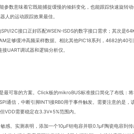
z。这种性能参数意味着它既能捕捉缓慢的倾斜变化，也能跟踪快速旋转
型机器人的运动跟踪效果最佳。
PI/I2C接口正好匹配WSEN-ISDS的数字接口需求；其次是64
AM足够缓冲高频采样数据。相比其他PIC18系列，4682的40
接UART调试器和逻辑分析仪。
4682连接是最可靠的方案。Click板的mikroBUS标准接口简化了布线：
现SPI通信，中断引脚INT1接RB0用于事件触发。需要注意的是，该C
V，但VDD需要稳定在3.3V±5%范围内。
敏感。实测表明，添加一个10μF钽电容并联0.1μF陶瓷电容到传