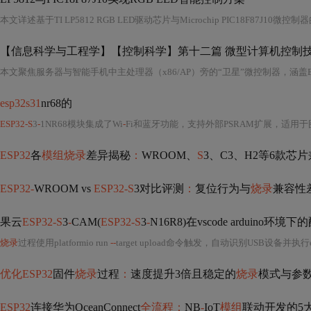
【信息科学与工程学】【控制科学】第十二篇 微型计算机控制技
esp32s31
nr68的
ESP32-S
3
-
1NR68模块集成了Wi
-
Fi和蓝牙功能，支持外部PSRAM扩展，适用于图像识别、语音分
ESP32
各
模组烧录
差异揭秘
：
WROOM、
S
3、C3、H2等6款芯
ESP32-
WROOM vs
ESP32-S
3对比评测
：
复位行为与
烧录
兼容性
果云
ESP32-S
3
-
CAM(
ESP32-S
3
-
N16R8)在vscode arduino环境下
烧录
过程使用platformio run
--
target upload命令触发，自动识别USB设备并执行esp
优化ESP32
固件
烧录
过程
：
速度提升3倍且稳定的
烧录
模式与参
ESP32
连接华为OceanConnect
全流程：
NB
-
IoT
模组
联动开发的5