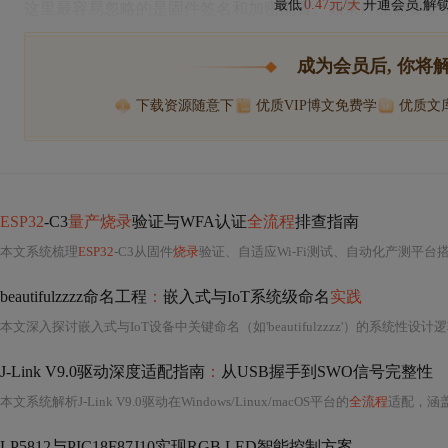
最低
0.47元/天
开通会员,解
这里最容易忽略的是固件签名和加密配置。如果产品需要安
成为会员后, 你将
下载资源随意下
优质VIP博文免费学
优质文
ESP32
-C3
量产烧录
验证与WFA认证
全流程
排查指南
本文系统梳理
ESP32
-C3从固件
烧录
验证、自适应Wi-Fi测试、自动化产测平台搭建到
beautifulzzzz命名工程
：
嵌入式与IoT系统级命名
实践
J-Link V9.0驱动深度适配指南
：
从USB握手到SWO信号完整性
本文系统解析J-Link V9.0驱动在Windows/Linux/macOS平台的
全流程
适配，涵盖USB物理层要求、
LP5812与PIC18F87J10实现RGB LED智能控制方案