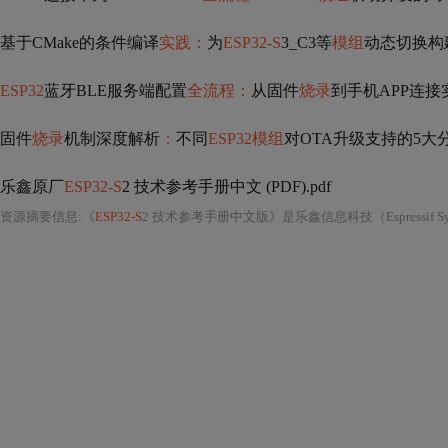
基于CMake的条件编译
实践：
为
ESP32-S
3_C3等
模组
动态切换构
ESP32
蓝牙BLE服务端配置
全流程：
从固件
烧录
到手机APP连接
固件
烧录
机制深度解析
：
不同
ESP32模组
对OTA升级支持的5大
乐鑫原厂
ESP32-S
2 技术参考手册中文 (PDF).pdf
资源摘要信息
:
《
ESP32-S
2 技术参考手册中文版》是乐鑫信息科技（Espressif Systems）面向