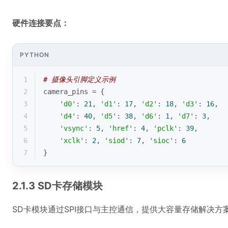
硬件连接要点：
PYTHON
1
# 摄像头引脚定义示例
2
camera_pins = {
3
'd0'
: 
21
, 
'd1'
: 
17
, 
'd2'
: 
18
, 
'd3'
: 
16
,
4
'd4'
: 
40
, 
'd5'
: 
38
, 
'd6'
: 
1
, 
'd7'
: 
3
,
5
'vsync'
: 
5
, 
'href'
: 
4
, 
'pclk'
: 
39
,
6
'xclk'
: 
2
, 
'siod'
: 
7
, 
'sioc'
: 
6
7
}
2.1.3 SD卡存储模块
SD卡模块通过SPI接口与主控通信，提供大容量存储解决方