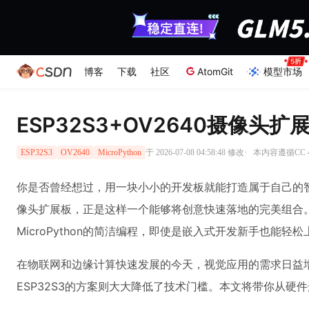
博客
下载
社区
AtomGit
模型市场
ESP32S3+OV2640摄像头扩
·
于 2026-07-08 04:58:48 修改
本内容遵循CC 4
ESP32S3
OV2640
MicroPython
你是否曾经想过，用一块小小的开发板就能打造属于自己的智能
像头扩展板，正是这样一个能够将创意快速落地的完美组合。这
MicroPython的简洁编程，即使是嵌入式开发新手也能轻松
在物联网和边缘计算快速发展的今天，视觉应用的需求日益
ESP32S3的方案则大大降低了技术门槛。本文将带你从