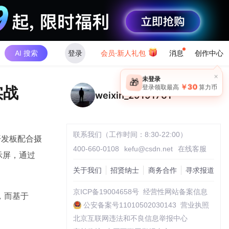
AI 搜索
登录
会员·新人礼包
消息
创作中心
×
未登录
🎁
￥30
实战
登录领取最高
算力币
weixin_29191761
联系我们（工作时间：8:30-22:00）
开发板配合摄
400-660-0108
kefu@csdn.net
在线客服
示屏，通过
关于我们
招贤纳士
商务合作
寻求报道
京ICP备19004658号
经营性网站备案信息
，而基于
公安备案号11010502030143
营业执照
北京互联网违法和不良信息举报中心