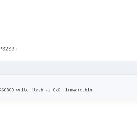
P32S3：
460800 write_flash -z 0x0 firmware.bin