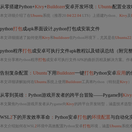
从零搭建Python+
Kivy
+
Buildozer
安卓开发环境
：Ubuntu
配置全攻
本文详细介绍了在
Ubuntu
系统（推荐20.
04/22.04
LTS）上搭建Python、
Kivy
及
python
打包
成apk界面设计,python打包成安装文件
本文详细描述了如何使用
Kivy
和
buildozer
在Python环境下，尤其是在
Ubuntu22
python程序
打包
成安卓可执行文件apk教程以及错误总结（附完整WS
本文分享将Python程序
打包
成安卓可执行文件APK的曲折历程及解决方案。作
告别复杂配置
：Ubuntu
下用
Buildozer
一键
打包
Python安卓
应用
的
本文详细讲解如何在
Ubuntu
系统上使用
Buildozer
工具将Python（特别是
Kivy
）
从零到英雄
：
Python游戏开发者的跨平台冒险——Pygame到
Kivy
本文聚焦Python游戏开发者从Pygame向
Kivy
的跨平台开发转型，涵盖技术选型
WSL
2
下的开发效率革命
：
Python安卓
打包
的
环境配置
与自动化
本文介绍如何在WSL
2
环境中高效配置Python安卓
打包
环境，涵盖
Ubuntu
系统准备