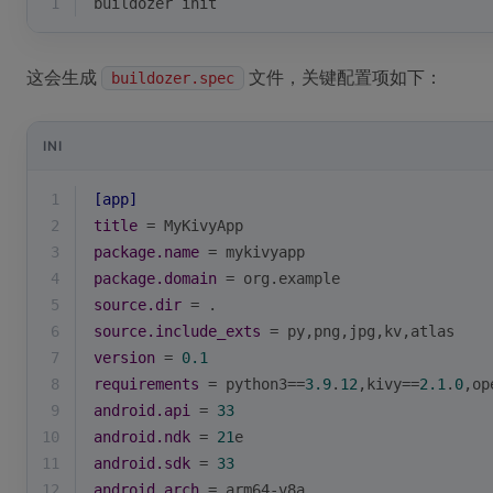
1
buildozer init
这会生成
文件，关键配置项如下：
buildozer.spec
INI
1
[app]
2
title
 = MyKivyApp
3
package.name
 = mykivyapp
4
package.domain
 = org.example
5
source.dir
 = .
6
source.include_exts
 = py,png,jpg,kv,atlas
7
version
 = 
0.1
8
requirements
 = python3==
3.9
.
12
,kivy==
2.1
.
0
,op
9
android.api
 = 
33
10
android.ndk
 = 
21
e
11
android.sdk
 = 
33
12
android.arch
 = arm64-v8a