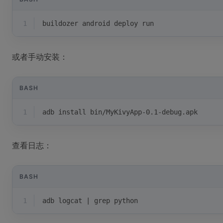
1
buildozer android deploy run
或者手动安装：
BASH
1
adb install bin/MyKivyApp-0.1-debug.apk
查看日志：
BASH
1
adb logcat | grep python