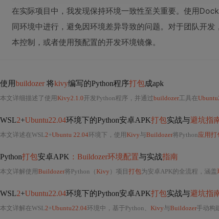
在实际项目中，我发现保持环境一致性至关重要。使用Dock
同环境中进行，避免因环境差异导致的问题。对于团队开发
本控制，或者使用预配置的开发环境镜像。
使用
buildozer
将
kivy
编写的Python程序
打包
成apk
本文详细描述了使用
Kivy2.1.0
开发Python程序，并通过
buildozer
工具在
Ubuntu
WSL
2
+
Ubuntu22.04
环境下的Python安卓APK
打包
实战与
避坑指
本文详述在WSL
2
+
Ubuntu 22.04
环境下，使用
Kivy
与
Buildozer
将Python
应用打
Python
打包
安卓APK
：Buildozer环境配置
与实战
指南
本文详解使用
Buildozer
将Python（
Kivy
）项目
打包
为安卓APK的全流程，涵盖
WSL
2
+
Ubuntu22.04
环境下的Python安卓APK
打包
实战与
避坑指
本文详解在WSL
2
+
Ubuntu22.04
环境中，基于Python、
Kivy
与
Buildozer
手动构建安卓