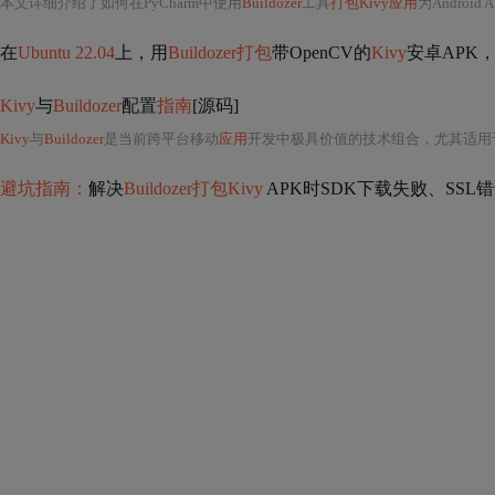
本文详细介绍了如何在PyCharm中使用
Buildozer
工具
打包Kivy应用
为Andro
在
Ubuntu 22.04
上，用
Buildozer打包
带OpenCV的
Kivy
安卓APK
Kivy
与
Buildozer
配置
指南
[源码]
Kivy
与
Buildozer
是当前跨平台移动
应用
开发中极具价值的技术组合，尤其适用于希望使
避坑指南：
解决
Buildozer打包Kivy
APK时SDK下载失败、SSL