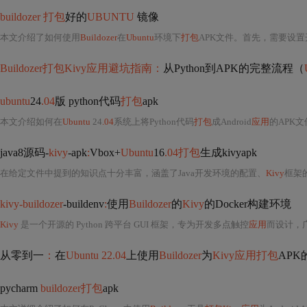
buildozer 打包
好的
UBUNTU
镜像
本文介绍了如何使用
Buildozer
在
Ubuntu
环境下
打包
APK文件。首先，需要设置开
Buildozer打包Kivy应用避坑指南：
从Python到APK的完整流程（
ubuntu
24
.04
版 python代码
打包
apk
本文介绍如何在
Ubuntu
24
.04
系统上将Python代码
打包
成Android
应用
的APK
java8源码-
kivy
-apk
:
Vbox+
Ubuntu
16
.04打包
生成kivyapk
在给定文件中提到的知识点十分丰富，涵盖了Java开发环境的配置、
Kivy
框架
kivy-buildozer
-buildenv
:
使用
Buildozer
的
Kivy
的Docker构建环境
Kivy
是一个开源的 Python 跨平台 GUI 框架，专为开发多点触控
应用
而设计，
从零到一
：
在
Ubuntu 22.04
上使用
Buildozer
为
Kivy应用打包
AP
pycharm
buildozer打包
apk