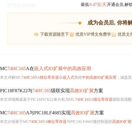
最低
0.47元/天
开通会员,解
阶段就做好预
成为会员后, 你将
下载资源随意下
优质VIP博文免费学
优质文
MC
74HC165
A在
嵌入式IO扩展中的高效应用
本文详解MC
74HC165
A
移位寄存器
在
嵌入式
系统
中的高效IO扩展应用
，涵盖其8位并行输入/串行输出特性、与PIC
PIC18F87K22与
74HC165
级联实现
高效IO扩展
方案
本文详细阐述基于PIC18F87K22单片机与MC
74HC165
A
移位寄存器
级联实现数
MC
74HC165
A与PIC18LF4685实现
高效IO扩展
方案
本文介绍基于MC
74HC165
A
移位寄存器
与PIC18LF4685微控制器的
高效IO扩展