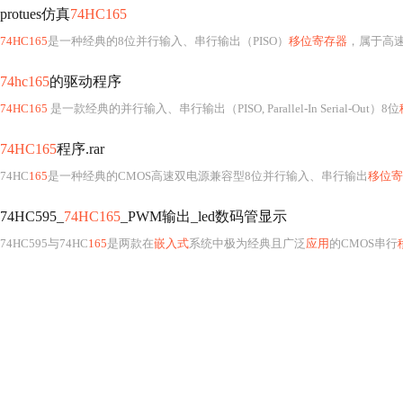
protues仿真
74HC165
74HC165
是一种经典的8位并行输入、串行输出（PISO）
移位寄存器
，属于高速
74hc165
的驱动程序
74HC165
是一款经典的并行输入、串行输出（PISO, Parallel-In Serial-Out）8位
74HC165
程序.rar
74HC
165
是一种经典的CMOS高速双电源兼容型8位并行输入、串行输出
移位寄
74HC595_
74HC165
_PWM输出_led数码管显示
74HC595与74HC
165
是两款在
嵌入式
系统中极为经典且广泛
应用
的CMOS串行