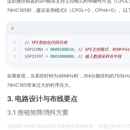
这款微控制器的SPI模块支持主控模式时钟极性可选（CPO
74HC165时，建议采用模式0（CPOL=0，CPHA=0）
C
1
// SPI初始化代码示例
2
SSP1CON1 = 
0b00100010
; 
// SPI主控模式，时钟=Fos
3
SSP1STAT = 
0b01000000
; 
// 输入数据采样在中段
实测发现，当系统时钟为48MHz时，/64分频得到的750
74HC165带来过大的时序压力。
3. 电路设计与布线要点
3.1 按钮矩阵消抖方案
虽然MC74HC165A内部没有硬件消抖电路，但通过软件方