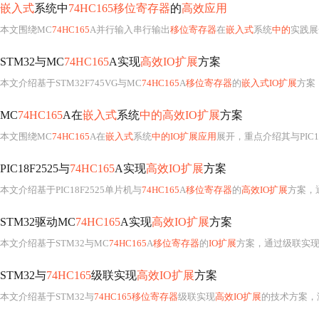
嵌入式
系统中
74HC165移位寄存器
的
高效应用
本文围绕MC
74HC165
A并行输入串行输出
移位寄存器
在
嵌入式
系统
中的
实践展
STM32与MC
74HC165
A实现
高效IO扩展
方案
本文介绍基于STM32F745VG与MC
74HC165
A
移位寄存器
的
嵌入式IO扩展
方案，涵
MC
74HC165
A在
嵌入式
系统
中的高效IO扩展
方案
本文围绕MC
74HC165
A在
嵌入式
系统
中的IO扩展应用
展开，重点介绍其与PIC18F24K50的硬件级联设计、SPI接口配置与数据读取优化、抗干扰消抖及电源噪声
PIC18F2525与
74HC165
A实现
高效IO扩展
方案
本文介绍基于PIC18F2525单片机与
74HC165
A
移位寄存器
的
高效IO扩展
方案，通
STM32驱动MC
74HC165
A实现
高效IO扩展
方案
本文介绍基于STM32与MC
74HC165
A
移位寄存器
的
IO扩展
方案，通过级联实现多路
STM32与
74HC165
级联实现
高效IO扩展
方案
本文介绍基于STM32与
74HC165移位寄存器
级联实现
高效IO扩展
的技术方案，涵盖硬件接口设计（含CLK抗振铃措施）