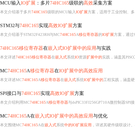
MCU输入
IO扩展
：多片
74HC165
级联的
高效
采集方案
本文介绍基于多片
74HC165
级联的MCU输入
IO扩展
方案，适用于工业控制、多路开关采集等场景
STM32与
74HC165
实现
高效IO扩展
方案
本文介绍基于STM32F423RH与MC
74HC165
A
移位寄存器
的
IO扩展
方案，通过SPI
74HC165移位寄存器
在
嵌入式IO扩展中的应用
与实践
本文详述
74HC165移位寄存器
在
嵌入式
系统
IO
资源
扩展中的
实践，涵盖其PISO工作原理、与PIC18F4455的SPI接
MC
74HC165
A
移位寄存器
在
IO扩展中的高效应用
本文详述MC
74HC165
A
移位寄存器
在
嵌入式
系统
IO扩展中的
工程实践，涵盖硬件设计（引脚功能、级
SPI接口与
74HC165
实现
高效IO扩展
方案
本文介绍利用MC
74HC165
A
移位寄存器
与dsPIC33FJ256GP710A微控制器SP
MC
74HC165
A在
嵌入式IO扩展中的高效应用
与优化
本文围绕MC
74HC165
A在
嵌入式
系统
中的IO扩展应用
，详述其硬件级联设计、与PIC18LF45K22的SPI驱动适配、抗干扰软件策略（CRC校验、数字滤波、超时重试）