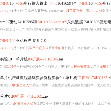
74HC
164+
165
串行输入输出_
74hc
164165组合_
74HC
164+
165
串行
74HC
164是一种8位串行入并行出（SER/PAR）
移位寄存器
，而
74HC165
则是一
stm32驱动74HC595和
74HC165 74hc165
采集数据 74HC595驱动
### 知识点一：74HC595简介及使用74HC595是一款常用的串行输入并行输出
74HC165
驱动程序-使用OK
74HC165
是一种广泛
应用
于
嵌入式
系统
中的
并行输入、串行输出（PISO, Parallel-I
实验10：单片机
IO扩展--74HC165
.rar
74HC
165
是一种高速CMOS八位并行输入、串行输出
移位寄存器
，广泛
应用
于
单片机培训教程基础实验例程实验9：单片机
IO扩展--74HC165
.z
单片机
IO扩展
是
嵌入式
系统开发中一项极为关键且实用的基础技术，尤其在资源受限的8位或16位单片机（如
单片机
IO扩展--74HC165
.zip
单片机I/O
扩展
是
嵌入式
系统开发中一项极为基础且关键的技术能力，尤其在资源受限的8位或16位MCU（如STC89C5