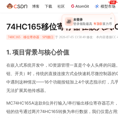
博客
下载
社区
AtomGit
模型市场
×
未登录
🎁
￥30
74HC165移位寄存器在嵌入式
登录领取最高
算力币
·
于 2026-07-05 13:58:49 修改
本内容遵循CC 4
74HC165
移位寄存器
SPI接口
1. 项目背景与核心价值
在嵌入式系统开发中，IO资源管理一直是个令人头疼的问题
钮、开关）时，传统的直接连接方式会快速耗尽微控制器的G
中遇到这种情况——16个功能按钮加上4个状态指示灯，几乎用完
无法扩展其他传感器。
MC74HC165A这款8位并行输入/串行输出移位寄存器芯
钮的信号通过两片74HC165转换为串行数据，我们仅需占用