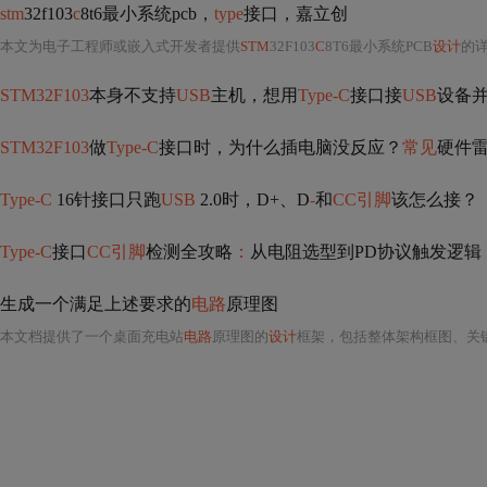
stm
32f103
c
8t6最小系统pcb，
type
接口，嘉立创
本文为电子工程师或嵌入式开发者提供
STM
32F103
C
8T6最小系统PCB
设计
的
STM32F103
本身不支持
USB
主机，想用
Type-C
接口接
USB
设备并
STM32F103
做
Type-C
接口时，为什么插电脑没反应？
常见
硬件
Type-C
16针接口只跑
USB
2.0时，D+、D
-
和
CC引脚
该怎么接？
Type-C
接口
CC引脚
检测全攻略
：
从电阻选型到PD协议触发逻辑
生成一个满足上述要求的
电路
原理图
本文档提供了一个桌面充电站
电路
原理图的
设计
框架，包括整体架构框图、关