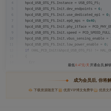
4
  hpcd_USB_OTG_FS.Instance = USB_OTG_FS;
5
  hpcd_USB_OTG_FS.Init.dev_endpoints = 
6
;
6
  hpcd_USB_OTG_FS.Init.use_dedicated_ep1 = 
0
;
7
  hpcd_USB_OTG_FS.Init.ep0_mps = 
0x40
;
8
  hpcd_USB_OTG_FS.Init.phy_itface = PCD_PHY_E
9
  hpcd_USB_OTG_FS.Init.speed = PCD_SPEED_FULL
10
  hpcd_USB_OTG_FS.Init.vbus_sensing_enable = 
11
  hpcd_USB_OTG_FS.Init.low_power_enable = 
0
;
12
if
 (HAL_PCD_Init(&hpcd_USB_OTG_FS) != HAL_O
13
  {
14
    Err
最低
0.47元/天
开通会员,解
成为会员后, 你将
下载资源随意下
优质VIP博文免费学
优质文