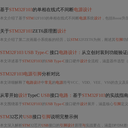
基于
STM32F103
的单相在线式不间断
电源设计
本文介绍了基于
STM
32F103的单相在线式不间断
电源
系统
设计
，包括Boost升压、全
关于
STM32F103
ZET6原理图
设计
本文介绍了第二次画最小系统板的经历，以
STM
32FZET6为例，阐述其
引脚
功能、输入模
STM32F103 USB Type-C
接口
电路设计：
从立创封装到功能验
本文详述基于
STM32F103
的
USB Type-C
接口硬件
设计
全流程，涵盖器件选型
STM32F103电源引脚
分析对比
本文详细解释了
电路设计
中
常见
的
电源
符号VCC、VDD、VEE、VSS的含
从零开始
设计
TypeC
USB
接口
电路：
基于
STM32F103
的实战指
本文围绕基于
STM32F103
的
USB Type-C
接口硬件
设计
展开，涵盖核心
引脚
定
STM
32芯片
USB
接口
引脚
说明完整示例
本文深入解析
STM
32芯片
USB
接口的
引脚设计
原理
与
实战要点，涵盖DP/DM