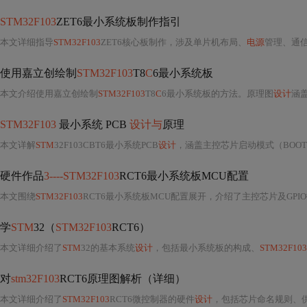
STM32F103
ZET6最小系统板制作指引
本文详细指导
STM32F103
ZET6核心板制作，涉及单片机布局、
电源
管理、通信
使用嘉立创绘制
STM32F103
T8
C
6最小系统板
本文介绍使用嘉立创绘制
STM32F103
T8
C
6最小系统板的方法。原理图
设计
涵
STM32F103
最小系统 PCB
设计与
原理
本文详解
STM
32F103CBT6最小系统PCB
设计
，涵盖主控芯片启动模式（BOOT0
硬件作品
3----STM32F103
RCT6最小系统板MCU配置
本文围绕
STM32F103
RCT6最小系统板MCU配置展开，介绍了主控芯片及GPI
学
STM
32（
STM32F103
RCT6）
本文详细介绍了
STM
32的基本系统
设计
，包括最小系统板的构成、
STM32F103
对
stm32F103
RCT6原理图解析（详细）
本文详细介绍了
STM32F103
RCT6微控制器的硬件
设计
，包括芯片命名规则、供电部分如VDD