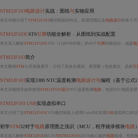
STM32F103电路设计
实战
：
图纸
与
实物应用
本文详细介绍了
STM32F103
微控制器的特点、应用范围以及
电路设计
的各个方
STM32F103C
6T6
引脚
功能全解析
：
从图纸到实战配置
本文深入解析
STM32F103C
6T6（LQFP48封装）的48个
引脚
功能划分，涵盖
电
STM32F103
简介
本文围绕
STM
32开发板展开，介绍了其命名规则、原理图（包括复位、晶振
引
STM32F103
实现3380 NTC温度检测
电路设计与
编程（基于公式
本文详细指导如何使用
STM32F103设计
NTC温度检测
电路
，包括NTC电阻选择
STM32F103 USB
实现虚拟串口
本文介绍了在
STM32F103C
6T6微控制器上使用CubeIDE实现
USB
虚拟串口的过程，包
初学
STM
32对于
电路
原理图之浅识（MCU，程序烧录模块
电路
本文深入解析
STM32F103
RCT6
与STM32F103
ZET6核心板的
电路
组成，包括