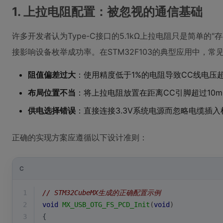
1. 上拉电阻配置：被忽视的通信基础
许多开发者认为Type-C接口的5.1kΩ上拉电阻只是简单的
接影响设备枚举成功率。在STM32F103的典型应用中，常
阻值偏差过大
：使用精度低于1%的电阻导致CC线电压超出US
布局位置不当
：将上拉电阻放置在距离CC引脚超过10
供电选择错误
：直接连接3.3V系统电源而忽略电缆插
正确的实现方案应遵循以下设计准则：
C
1
// STM32CubeMX生成的正确配置示例
2
void
MX_USB_OTG_FS_PCD_Init
(
void
)
3
{