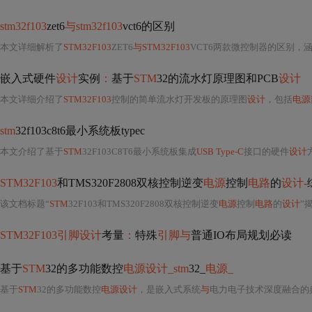
stm32f103
zet6
与stm32f103
vct6的区别
本文详细解析了
STM32F103
ZET6
与STM32F103
VCT6两款微控制器的区别，
嵌入式硬件
设计
实例
：
基于
STM
32的流水灯原理图和PCB
设计
本文详细介绍了
STM32F103
控制的简单流水灯开发板的原理图
设计
，包括
电源
stm
32f103c8t6最小系统板typec
本文介绍了基于
STM
32F103C8T6最小系统板集成
USB Type-C
接口的硬件
设计
STM32F103
和TMS320F2808双核控制逆变
电源
控制
电路
的
设计-
该文档标题“
STM
32F103和TMS320F2808双核控制逆变
电源
控制
电路
的
设计
”揭示了
STM32F103引脚设计
考量
：
特殊
引脚与
普通IO布局规划必读
基于
STM
32的多功能数控
电源设计_stm
32_
电源_
基于
STM
32的多功能数控
电源设计
，是嵌入式系统
与
电力电子技术深度融合的