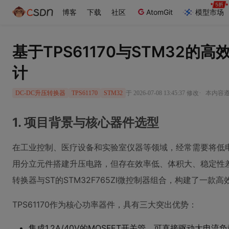
博客
下载
社区
AtomGit
模型市场
基于TPS61170与STM32的
计
·
于 2026-07-08 13:45:37 修改
本内容遵循
DC-DC升压转换器
TPS61170
STM32
1. 项目背景与核心器件选型
在工业控制、医疗设备和实验室仪器等领域，经常需要将低
用分立元件搭建升压电路，但存在效率低、体积大、稳定性差等问
转换器与ST的STM32F765ZI微控制器组合，构建了一款
TPS61170作为核心功率器件，具有三大突出优势：
集成1.2A/40V的MOSFET开关管，可直接驱动大电流负