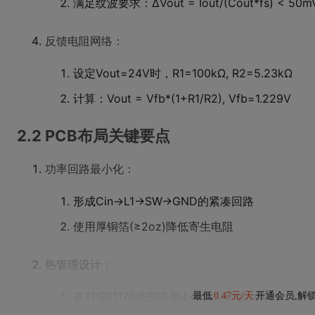
满足纹波要求：ΔVout = Iout/(Cout*fs) < 50m
反馈电阻网络：
设定Vout=24V时，R1=100kΩ, R2=5.23kΩ
计算：Vout = Vfb*(1+R1/R2), Vfb=1.229V
2.2 PCB布局关键要点
功率回路最小化：
形成Cin→L1→SW→GND的紧凑回路
使用厚铜箔(≥2oz)降低寄生电阻
热管理设计：
在TPS61170底部添加4×4阵列thermal v
最低
0.47元/天
开通会员,解