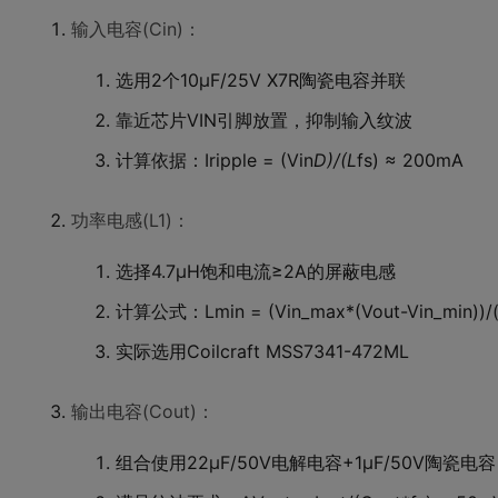
输入电容(Cin)：
选用2个10μF/25V X7R陶瓷电容并联
靠近芯片VIN引脚放置，抑制输入纹波
计算依据：Iripple = (Vin
D)/(L
fs) ≈ 200mA
功率电感(L1)：
选择4.7μH饱和电流≥2A的屏蔽电感
计算公式：Lmin = (Vin_max*(Vout-Vin_min))/(
实际选用Coilcraft MSS7341-472ML
输出电容(Cout)：
组合使用22μF/50V电解电容+1μF/50V陶瓷电容