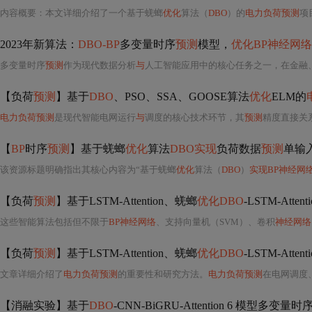
内容概要：本文详细介绍了一个基于蜣螂
优化
算法（
DBO
）的
电力负荷预测
项
2023年新算法：
DBO-BP
多变量时序
预测
模型，
优化BP神经网络
多变量时序
预测
作为现代数据分析
与
人工智能应用中的核心任务之一，在金融、气象、能源管理、交通流量
【负荷
预测
】基于
DBO
、PSO、SSA、GOOSE算法
优化
ELM的
电力负荷预测
是现代智能电网运行
与
调度的核心技术环节，其
预测
精度直接关系到
【
BP
时序
预测
】基于蜣螂
优化
算法
DBO实现
负荷数据
预测
单输入
该资源标题明确指出其核心内容为“基于蜣螂
优化
算法（
DBO
）
实现BP神经网
【负荷
预测
】基于LSTM-Attention、蜣螂
优化DBO
-LSTM-Atten
这些智能算法包括但不限于
BP神经网络
、支持向量机（SVM）、卷积
神经网络
【负荷
预测
】基于LSTM-Attention、蜣螂
优化DBO
-LSTM-Atten
文章详细介绍了
电力负荷预测
的重要性和研究方法。
电力负荷预测
在电网调度
【消融实验】基于
DBO
-CNN-BiGRU-Attention 6 模型多变量时