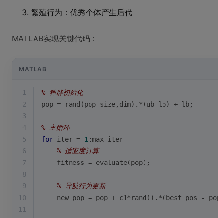
繁殖行为：优秀个体产生后代
MATLAB实现关键代码：
MATLAB
1
% 种群初始化
2
pop = 
rand
(pop_size,dim).*(ub-lb) + lb; 
3
4
% 主循环
5
for
 iter = 
1
:max_iter
6
% 适应度计算
7
    fitness = evaluate(pop);  
8
9
% 导航行为更新
10
    new_pop = pop + c1*
rand
().*(best_pos - po
11