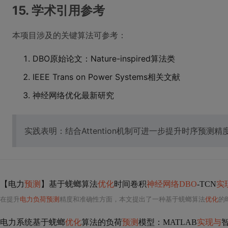
15. 学术引用参考
本项目涉及的关键算法可参考：
DBO原始论文：Nature-inspired算法类
IEEE Trans on Power Systems相关文献
神经网络优化最新研究
实践表明：结合Attention机制可进一步提升时序预测
【电力
预测
】基于蜣螂算法
优化
时间卷积
神经网络DBO
-TCN
实
在提升
电力负荷预测
精度和准确性方面，本文提出了一种基于蜣螂算法
优化
的
电力系统基于蜣螂
优化
算法的负荷
预测
模型：MATLAB
实现与
智