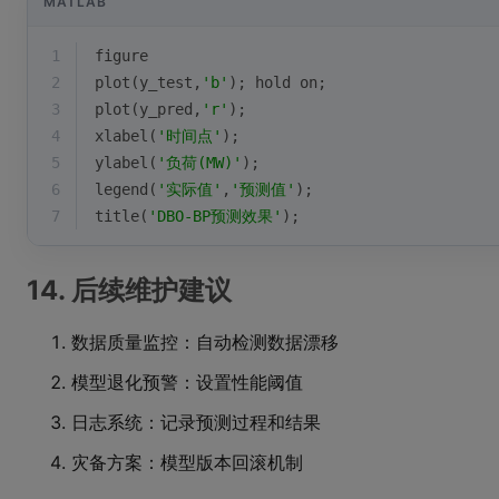
MATLAB
1
figure
2
plot
(y_test,
'b'
); 
hold
 on;
3
plot
(y_pred,
'r'
);
4
xlabel(
'时间点'
);
5
ylabel(
'负荷(MW)'
);
6
legend
(
'实际值'
,
'预测值'
);
7
title(
'DBO-BP预测效果'
);
14. 后续维护建议
数据质量监控：自动检测数据漂移
模型退化预警：设置性能阈值
日志系统：记录预测过程和结果
灾备方案：模型版本回滚机制