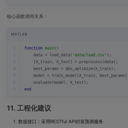
核心函数调用关系：
MATLAB
1
function
main
()
2
    data = load_data(
'data/load.csv'
);
3
    [X_train, X_test] = preprocess(data);
4
    best_params = dbo_optimize(X_train);
5
    model = train_model(X_train, best_params)
6
    evaluate(model, X_test);
7
end
11. 工程化建议
数据接口：采用RESTful API封装预测服务