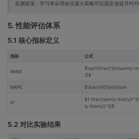
实测发现：学习率采用余弦退火策略可比固定值提升约1
5. 性能评估体系
5.1 核心指标定义
指标
公式
$\sqrt{\frac{1}{n}\sum(y-\h
RMSE
2}$
MAPE
$\frac{100%}{n}\sum
$1-\frac{\sum(y-\hat{y})^2
R²
(y-\bar{y})^2}$
5.2 对比实验结果