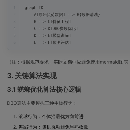
1
graph TD
2
    A[原始负荷数据] --> B{数据清洗}
3
    B --> C[特征工程]
4
    C --> D[DBO参数优化]
5
    D --> E[模型训练]
6
    E --> F[预测评估]
（注：根据规范要求，实际文档中应避免使用mermaid图
3. 关键算法实现
3.1 蜣螂优化算法核心逻辑
DBO算法主要模拟三种生物行为：
滚球行为：个体沿最优方向前进
舞蹈行为：随机扰动避免早熟收敛