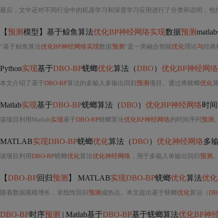
最后，文中还对不同行业中的机器学习和深度学习应用进行了分类和说明，包
【
预测
模型】基于鲸鱼算法
优化BP神经网络实现
数据
预测
matla
“基于鲸鱼算法
优化BP神经网络实现
数据
预测
”是一类融合智能
优化
理论
与
经典
Python
实现
基于
DBO-BP
蜣螂
优化
算法（
DBO
）
优化BP神经网络
本文介绍了基于
DBO-BP
算法的多输入多输出回归
预测
项目。通过将蜣螂
优化
Matlab
实现
基于
DBO-BP
蜣螂算法（
DBO
）
优化BP神经网络
时间
该项目利用Matlab
实现
基于
DBO-BP
蜣螂算法
优化BP神经网络
的时间序列
预测
MATLAB
实现DBO-BP
蜣螂
优化
算法（
DBO
）
优化神经网络
多
该项目利用
DBO-BP
蜣螂
优化
算法
优化神经网络
，用于多输入单输出回归
预测
【
DBO-BP
回归
预测
】 MATLAB
实现DBO-BP
蜣螂
优化
算法
优化
随着数据规模增长，非线性回归
预测
成热点。本文提出基于蜣螂
优化
算法（
DB
DBO-BP
时序
预测
| Matlab基于
DBO-BP
基于蜣螂算法
优化BP神