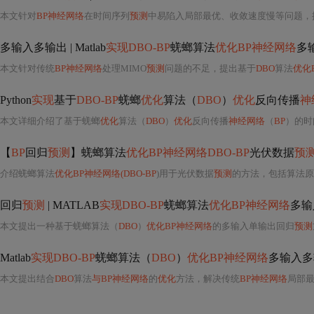
本文针对
BP神经网络
在时间序列
预测
中易陷入局部最优、收敛速度慢等问题，
多输入多输出 | Matlab
实现DBO-BP
蜣螂算法
优化BP神经网络
多
本文针对传统
BP神经网络
处理MIMO
预测
问题的不足，提出基于
DBO
算法
优化
Python
实现
基于
DBO-BP
蜣螂
优化
算法（
DBO
）
优化
反向传播
神
本文详细介绍了基于蜣螂
优化
算法（
DBO
）
优化
反向传播
神经网络
（
BP
）的时
【
BP
回归
预测
】蜣螂算法
优化BP神经网络DBO-BP
光伏数据
预
介绍蜣螂算法
优化BP神经网络(DBO-BP
)用于光伏数据
预测
的方法，包括算法原理
回归
预测
| MATLAB
实现DBO-BP
蜣螂算法
优化BP神经网络
多输
本文提出一种基于蜣螂算法（
DBO
）
优化BP神经网络
的多输入单输出回归
预测
Matlab
实现DBO-BP
蜣螂算法（
DBO
）
优化BP神经网络
多输入多
本文提出结合
DBO
算法
与BP神经网络
的
优化
方法，解决传统
BP神经网络
局部