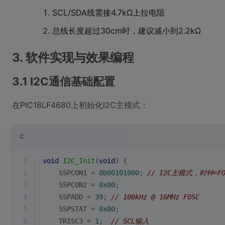
SCL/SDA线需接4.7kΩ上拉电阻
总线长度超过30cm时，建议减小到2.2kΩ
3. 软件实现与效果编程
3.1 I2C通信基础配置
在PIC18LF4680上初始化I2C主模式：
C
1
void
I2C_Init
(
void
)
{
2
    SSPCON1 = 
0b00101000
; 
// I2C主模式，时钟=FOS
3
    SSPCON2 = 
0x00
;
4
    SSPADD = 
39
; 
// 100kHz @ 16MHz FOSC
5
    SSPSTAT = 
0x00
;
6
    TRISC3 = 
1
;  
// SCL输入