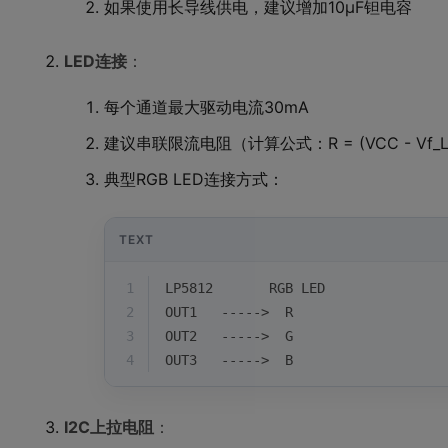
如果使用长导线供电，建议增加10μF钽电容
LED连接
：
每个通道最大驱动电流30mA
建议串联限流电阻（计算公式：R = (VCC - Vf_LE
典型RGB LED连接方式：
TEXT
1
LP5812       RGB LED
2
OUT1   ----->  R
3
OUT2   ----->  G 
4
OUT3   ----->  B
I2C上拉电阻
：