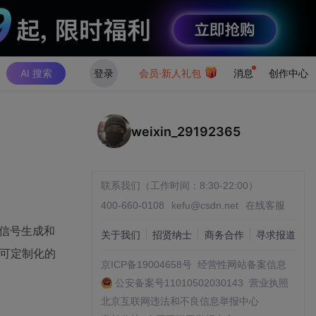
AI 搜索
登录
会员·新人礼包
消息
创作中心
weixin_29192365
联系我们（工作时间：8:30-22:00）
400-660-0108
kefu@csdn.net
在线客服
M信号生成和
关于我们
招贤纳士
商务合作
寻求报道
且可定制化的
京ICP备19004658号
经营性网站备案信息
公安备案号11010502030143
营业执照
北京互联网违法和不良信息举报中心