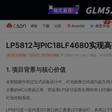
博客
下载
社区
AtomGit
模型市场
LP5812与PIC18LF4680实现
·
于 2026-07-04 13:46:17 修改
本内容遵循
RGB LED控制
LP5812
PIC18LF4680
1. 项目背景与核心价值
在智能硬件和交互式设备设计中，灯光效果已经成为提升用户
大量的MCU资源占用，而采用LP5812这类专用RGB LED
灯光控制系统。
LP5812是一款内置I2C接口的三通道LED驱动IC，具有以