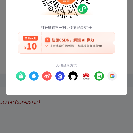
C/(4*(SSPADD+1))