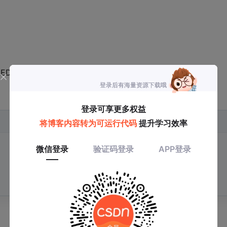
D)/I_LED）