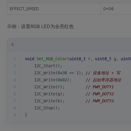
EFFECT_SPEED
0x06
示例：设置RGB LED为全亮红色
C
1
void
Set_RGB_Color
(
uint8_t
 r, 
uint8_t
 g, 
uint
2
    I2C_Start();
3
    I2C_Write(
0x30
 << 
1
); 
// 设备地址 + 写
4
    I2C_Write(
0x02
);      
// 起始寄存器地址
5
    I2C_Write(r);         
// PWM_DUTY1
6
    I2C_Write(g);         
// PWM_DUTY2
7
    I2C_Write(b);         
// PWM_DUTY3
8
    I2C_Stop();
9
}