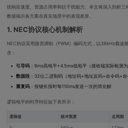
统响应速度、资源占用率和抗干扰能力。本文将深入剖析三
数据揭示各方案在真实场景中的表现差异。
1. NEC协议核心机制解析
NEC协议采用脉宽调制（PWM）编码方式，以38kHz载波
含：
引导码
：9ms高电平+4.5ms低电平（接收端实际检测
数据段
：32位二进制码（地址码+地址反码+命令码+
重复码
：按键长按时每110ms发送一次的简化帧
逻辑电平的时序特征如下表所示：
逻辑值
脉冲宽度
总周期
0
560μs
1.12ms