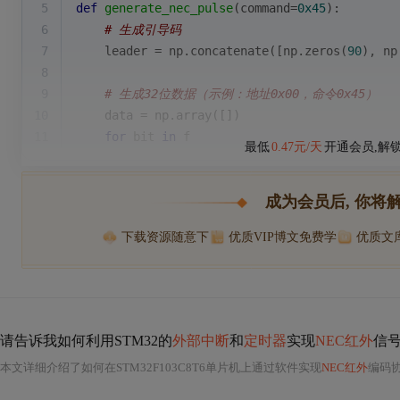
5
def
generate_nec_pulse
(
command=
0x45
):
6
# 生成引导码
7
    leader = np.concatenate([np.zeros(
90
), np
8
9
# 生成32位数据（示例：地址0x00，命令0x45）
10
    data = np.array([])
11
for
 bit 
in
 f
最低
0.47元/天
开通会员,解
成为会员后, 你将
下载资源随意下
优质VIP博文免费学
优质文
请告诉我如何利用STM32的
外部中断
和
定时器
实现
NEC红外
信
本文详细介绍了如何在STM32F103C8T6单片机上通过软件实现
NEC红外
编码