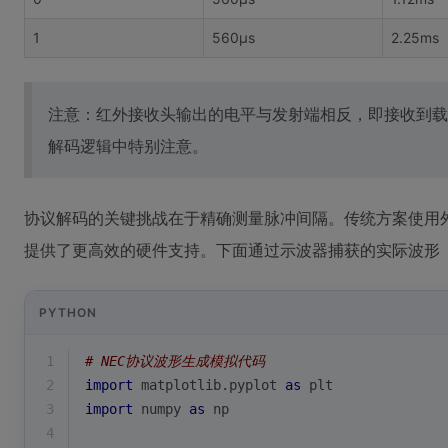
1
560μs
2.25ms
注意：红外接收头输出的电平与发射端相反，即接收到载
解码逻辑中特别注意。
协议解码的关键挑战在于精确测量脉冲间隔。传统方案使用
提供了更高效的硬件支持。下面通过示波器捕获的实际波形（
PYTHON
1
# NEC协议波形生成模拟代码
2
import
 matplotlib.pyplot 
as
 plt
3
import
 numpy 
as
 np
4