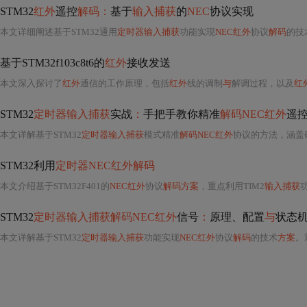
STM32
红外
遥控
解码：
基于
输入捕获
的
NEC
协议实现
本文详细阐述基于STM32通用
定时器输入捕获
功能实现
NEC红外
协议
解码
的技
基于STM32f103c8t6的
红外
接收发送
本文深入探讨了
红外
通信的工作原理，包括
红外
线的调制
与
解调过程，以及
红
STM32
定时器输入捕获
实战
：
手把手教你精准
解码NEC红外
遥控
本文详解基于STM32
定时器输入捕获
模式精准
解码NEC红外
协议的方法，涵盖硬件选型（VS1838B/T
STM32利用
定时器NEC红外解码
本文介绍基于STM32F401的
NEC红外
协议
解码方案
，重点利用TIM2
输入捕获
STM32
定时器输入捕获解码NEC红外
信号
：
原理、配置
与
状态
本文详解基于STM32
定时器输入捕获
功能实现
NEC红外
协议
解码
的技术
方案
。