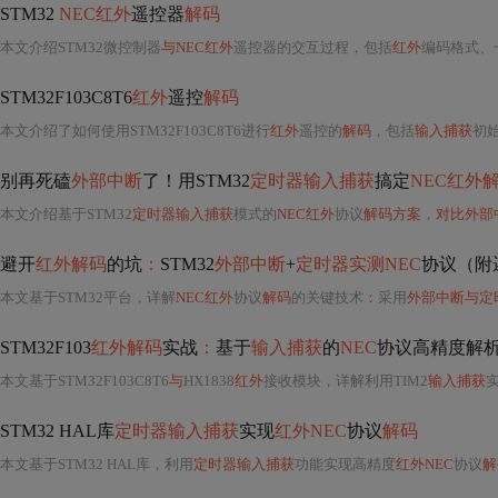
STM32
NEC红外
遥控器
解码
本文介绍STM32微控制器
与NEC红外
遥控器的交互过程，包括
红外
编码格式、
STM32F103C8T6
红外
遥控
解码
本文介绍了如何使用STM32F103C8T6进行
红外
遥控的
解码
，包括
输入捕获
初
别再死磕
外部中断
了！用STM32
定时器输入捕获
搞定
NEC红外
本文介绍基于STM32
定时器输入捕获
模式的
NEC红外
协议
解码方案
，
对比外部
避开
红外解码
的坑
：
STM32
外部中断
+
定时器实测NEC
协议（附
本文基于STM32平台，详解
NEC红外
协议
解码
的关键技术
：
采用
外部中断与定
STM32F103
红外解码
实战
：
基于
输入捕获
的
NEC
协议高精度解
本文基于STM32F103C8T6
与
HX1838
红外
接收模块，详解利用TIM2
输入捕获
STM32 HAL库
定时器输入捕获
实现
红外NEC
协议
解码
本文基于STM32 HAL库，利用
定时器输入捕获
功能实现高精度
红外NEC
协议
解