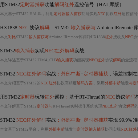
用STM32
定时器捕获
功能
解码红外
遥控信号（HAL库版）
本文基于STM32 HAL库，利用
定时器输入捕获
功能实现
NEC
协议
红外
遥控信号
HX1838
NEC
协议
解码：
STM32
输入捕获与
Arduino IRremote 
本文
对比
STM32
输入捕获与
Arduino IRremote库两种HX1838
红外
接收头
NEC
协
STM32
输入捕获
实现
NEC红外解码
实战
本文详述基于STM32 TIM4_CH
3输入捕获
功能实现
NEC红外
协议
解码
的全流程
STM32
NEC红外解码
实战
：外部中断
+
定时器捕获
，误差控制在±
本文介绍基于STM32的
NEC红外
协议高精度
解码方案
，采用
外部中断
触发
与定
用STM32
定时器
玩转
红外
遥控
：
基于RT-Thread的
NEC
协议
解码
本文详解基于STM32
定时器与
RT-Thread实时操作系统实现
NEC红外
协议
解码
的
STM32
NEC红外解码
实战
：外部中断
+
定时器捕获
实现 99.9% 
本文基于STM32平台，利用
外部中断
触发
与定时器输入捕获
协同实现
NEC红外