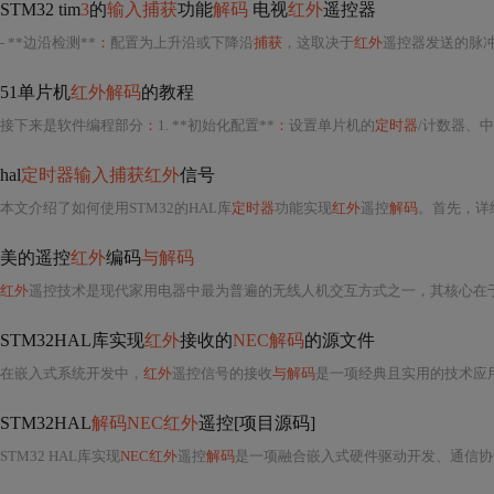
STM32 tim
3
的
输入捕获
功能
解码
电视
红外
遥控器
- **边沿检测**
：
配置为上升沿或下降沿
捕获
，这取决于
红外
遥控器发送的脉冲模
51单片机
红外解码
的教程
接下来是软件编程部分
：
1. **初始化配置**
：
设置单片机的
定时器
/计数器、中
hal
定时器输入捕获红外
信号
本文介绍了如何使用STM32的HAL库
定时器
功能实现
红外
遥控
解码
。首先，详
美的遥控
红外
编码
与解码
红外
遥控技术是现代家用电器中最为普遍的无线人机交互方式之一，其核心在
STM32HAL库实现
红外
接收的
NEC解码
的源文件
在嵌入式系统开发中，
红外
遥控信号的接收
与解码
是一项经典且实用的技术应用，尤其在基于ARM Cortex-M系列微控制器（如
STM32HAL
解码NEC红外
遥控[项目源码]
STM32 HAL库实现
NEC红外
遥控
解码
是一项融合嵌入式硬件驱动开发、通信协