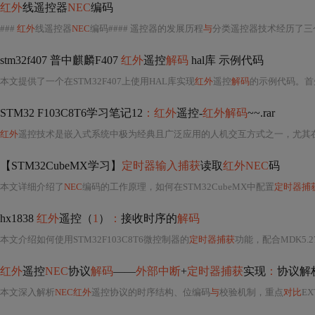
红外
线遥控器
NEC
编码
###
红外
线遥控器
NEC
编码#### 遥控器的发展历程
与
分类遥控器技术经历了三
stm32f407 普中麒麟F407
红外
遥控
解码
hal库 示例代码
本文提供了一个在STM32F407上使用HAL库实现
红外
遥控
解码
的示例代码。首
STM32 F103C8T6学习笔记12
：红外
遥控-
红外解码
~~.rar
红外
遥控技术是嵌入式系统中极为经典且广泛应用的人机交互方式之一，尤其在消费电子、智能家居、工业控制等领域扮演着不可或缺的
【STM32CubeMX学习】
定时器输入捕获
读取
红外NEC
码
本文详细介绍了
NEC
编码的工作原理，如何在STM32CubeMX中配置
定时器捕
hx1838
红外
遥控（
1
）
：
接收时序的
解码
本文介绍如何使用STM32F103C8T6微控制器的
定时器捕获
功能，配合MDK5.2
红外
遥控
NEC
协议
解码
——
外部中断
+
定时器捕获
实现
：
协议解
本文深入解析
NEC红外
遥控协议的时序结构、位编码
与
校验机制，重点
对比
EX