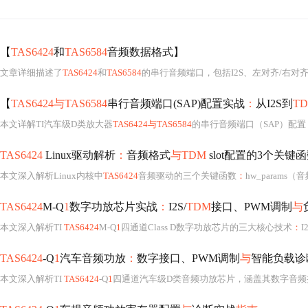
【
TAS6424
和
TAS6584
音频数据格式】
文章详细描述了
TAS6424
和
TAS6584
的串行音频端口，包括I2S、左对齐/右对
【
TAS6424与TAS6584
串行音频端口(SAP)配置实战
：
从I2S到
T
本文详解TI汽车级D类放大器
TAS6424与TAS6584
的串行音频端口（SAP）配置，
TAS6424
Linux驱动解析
：
音频格式
与TDM
slot配置的3个关键
本文深入解析Linux内核中
TAS6424
音频驱动的三个关键函数
：
hw_params（音
TAS6424
M-Q
1
数字功放芯片实战
：
I2S/
TDM
接口、PWM调制
与
本文深入解析TI
TAS6424
M-Q
1
四通道Class D数字功放芯片的三大核心技术
：
I
TAS6424
-Q
1
汽车音频功放
：
数字接口、PWM调制
与
智能负载诊
本文深入解析TI
TAS6424
-Q
1
四通道汽车级D类音频功放芯片，涵盖其数字音频接口