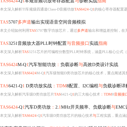
TAS6424
-Q
1
车规音频功放寄存器配置
与
诊断实战
指南
本文深入解析TI车规级四通道Class-D音频功放
TAS6424
-Q
1
的核心寄存器配置
TAS
5707
多声道
输出实现语音空间音频模拟
本文介绍如何利用
TAS
5707数字功放芯片，通过
多声道
输出和增益差控制，在无额外DSP的条件下低成本实现语音级空间音
TAS
3251音频放大器PLL时钟配置
与音频接口
实战
指南
本文深入解析
TAS
3251芯片的可编程分数型PLL时钟系统，涵盖PLL核心公式（R/J.D/P参数）、整数/分数倍
TAS6424
M-Q
1
汽车智能功放
：
负载诊断
与
高效D类设计实战
本文深入解析
TAS6424
M-Q
1
汽车级智能D类功放芯片的核心技术，重点阐述其集成式负载诊断（含
TAS
6421-Q
1
D类功放实战
：TDM
8配置、I2C编程
与
负载诊断详
本文深入解析汽车级D类功放芯片
TAS
6421-Q
1
的三大核心技术
：TDM
8
音频接
TAS6424
-Q
1
汽车D类功放
：
2.
1
MHz开关频率、负载诊断
与
EM
本文深入解析
TAS6424
-Q
1
汽车级D类功放芯片的核心技术
与
工程实践，重点涵盖