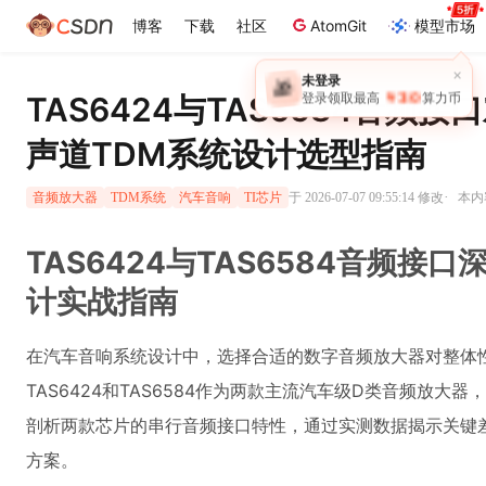
博客
下载
社区
AtomGit
模型市场
×
未登录
🎁
￥30
TAS6424与TAS6584音频
登录领取最高
算力币
声道TDM系统设计选型指南
·
于 2026-07-07 09:55:14 修改
本内容
音频放大器
TDM系统
汽车音响
TI芯片
TAS6424与TAS6584音频接
计实战指南
在汽车音响系统设计中，选择合适的数字音频放大器对整体性
TAS6424和TAS6584作为两款主流汽车级D类音频放
剖析两款芯片的串行音频接口特性，通过实测数据揭示关键
方案。