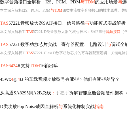
数字音频接口全解析
：
I2S、PCM、PDM
与TDM
的应用场景
与
选
本文深入解析I2S、PCM、PDM
与TDM
四类主流数字音频接口的技术原理、关键参数及适用场景。
TAS
5722L音频放大器SAIF接口、信号路径
与
功能模式实战解析
本文深入解析TI
TAS
5722L D类音频放大器的核心技术
：
SAIF串行
音频接口
（含
TAS
5722L数字功放芯片实战
：
寄存器配置、电路设计
与
调试全
本文深入解析TI
TAS
5722L Class D数字功放芯片的寄存器配置逻辑、关键电
TAS6424
R支持
TDM
16输出嘛
45Wx
4
@
4
Ω 的车载音频功放型号有哪些？他们有哪些差异？
从高通SA8295到A2B总线
：
手把手拆解智能座舱音频硬件架构
D类功放Pop Noise成因全解析
与
系统化抑制实战
指南