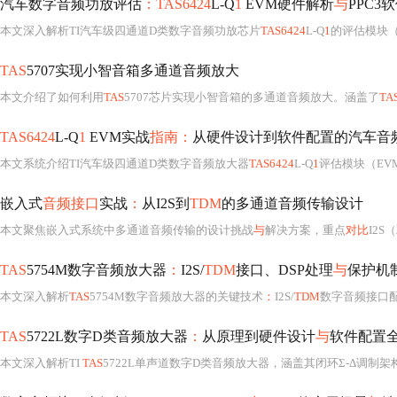
汽车数字音频功放评估
：TAS6424
L-Q
1
EVM硬件解析
与
PPC3
本文深入解析TI汽车级四通道D类数字音频功放芯片
TAS6424
L-Q
1
的评估模块（
TAS
5707实现小智音箱多通道音频放大
本文介绍了如何利用
TAS
5707芯片实现小智音箱的多通道音频放大。涵盖了
TA
TAS6424
L-Q
1
EVM实战
指南：
从硬件设计到软件配置的汽车音
本文系统介绍TI汽车级四通道D类数字音频放大器
TAS6424
L-Q
1
评估模块（EV
嵌入式
音频接口
实战
：
从I2S到
TDM
的多通道音频传输设计
本文聚焦嵌入式系统中多通道音频传输的设计挑战
与
解决方案，重点
对比
I2
TAS
5754M数字音频放大器
：
I2S/
TDM
接口、DSP处理
与
保护机
本文深入解析
TAS
5754M数字音频放大器的关键技术
：
I2S/
TDM
数字音频接口配置、Hy
TAS
5722L数字D类音频放大器
：
从原理到硬件设计
与
软件配置
本文深入解析TI
TAS
5722L单声道数字D类音频放大器，涵盖其闭环Σ-Δ调制架构、