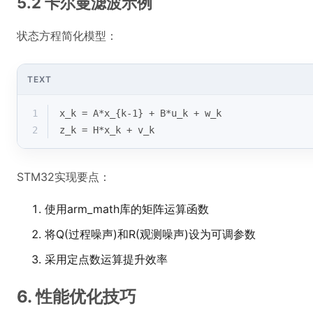
5.2 卡尔曼滤波示例
状态方程简化模型：
TEXT
1
x_k = A*x_{k-1} + B*u_k + w_k
2
z_k = H*x_k + v_k
STM32实现要点：
使用arm_math库的矩阵运算函数
将Q(过程噪声)和R(观测噪声)设为可调参数
采用定点数运算提升效率
6. 性能优化技巧