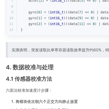
7
    accel[
2
] = (
int16_t
)((data[
5
] << 
8
) | dat
8
9
    gyro[
0
] = (
int16_t
)((data[
7
] << 
8
) | data
10
    gyro[
1
] = (
int16_t
)((data[
9
] << 
8
) | data
11
    gyro[
2
] = (
int16_t
)((data[
11
] << 
8
) | dat
12
}
实测表明，突发读取比单寄存器读取效率提升约60%，特
4. 数据校准与处理
4.1 传感器校准方法
六面法校准加速度计步骤：
将模块依次朝六个正交方向静止放置