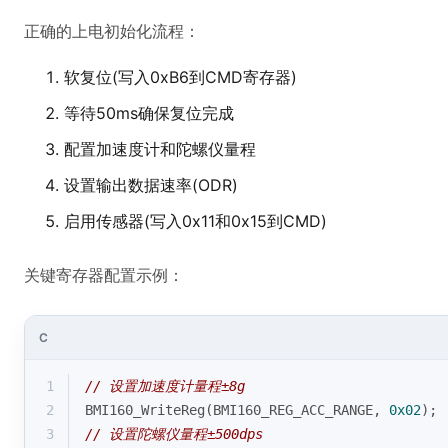
正确的上电初始化流程：
软复位(写入0xB6到CMD寄存器)
等待50ms确保复位完成
配置加速度计和陀螺仪量程
设置输出数据速率(ODR)
启用传感器(写入0x11和0x15到CMD)
关键寄存器配置示例：
C
1
// 设置加速度计量程±8g
2
BMI160_WriteReg(BMI160_REG_ACC_RANGE, 
0x02
); 
3
// 设置陀螺仪量程±500dps