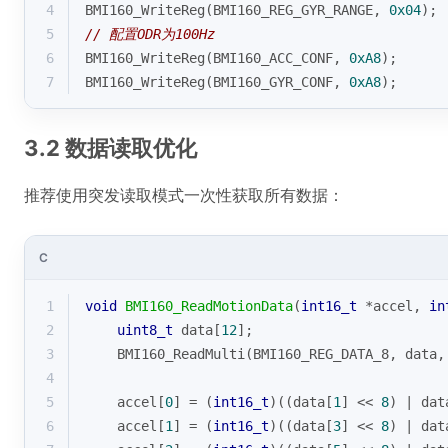
4
BMI160_WriteReg(BMI160_REG_GYR_RANGE, 
0x04
);
5
// 配置ODR为100Hz
6
BMI160_WriteReg(BMI160_ACC_CONF, 
0xA8
); 
7
BMI160_WriteReg(BMI160_GYR_CONF, 
0xA8
);
3.2 数据读取优化
推荐使用突发读取模式一次性获取所有数据：
C
1
void
BMI160_ReadMotionData
(
int16_t
 *accel, 
in
2
uint8_t
 data[
12
];
3
    BMI160_ReadMulti(BMI160_REG_DATA_8, data,
4
5
    accel[
0
] = (
int16_t
)((data[
1
] << 
8
) | dat
6
    accel[
1
] = (
int16_t
)((data[
3
] << 
8
) | dat