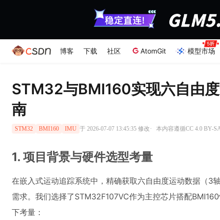
博客
下载
社区
AtomGit
模型市场
STM32与BMI160实现六自
南
·
于 2026-07-07 13:45:35 修改
本内容遵循CC 4.0 BY-
STM32
BMI160
IMU
1. 项目背景与硬件选型考量
在嵌入式运动追踪系统中，精确获取六自由度运动数据（3轴
需求。我们选择了STM32F107VC作为主控芯片搭配BMI1
下考量：