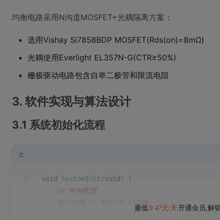
均衡电路采用N沟道MOSFET+光耦隔离方案：
选用Vishay Si7858BDP MOSFET(Rds(on)=8mΩ)
光耦使用Everlight EL357N-G(CTR≥50%)
栅极驱动电路包含自举二极管和限流电阻
3. 软件实现与算法设计
3.1 系统初始化流程
C
1
void
SystemInit
(
void
)
{
2
// 时钟配置
3
    RCC->CR |= RCC_CR_HSION;
最低
0.47元/天
开通会员,解