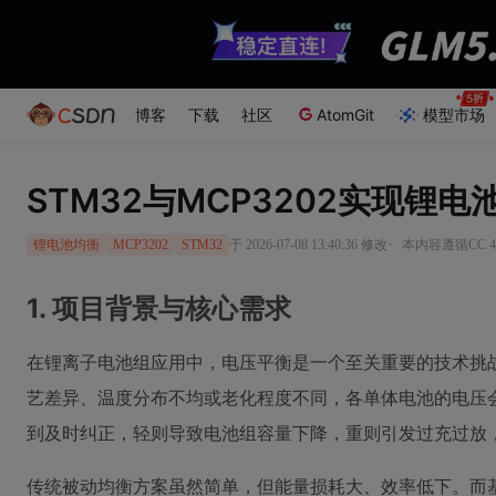
博客
下载
社区
AtomGit
模型市场
STM32与MCP3202实现锂
·
于 2026-07-08 13:40:36 修改
本内容遵循CC 4
锂电池均衡
MCP3202
STM32
1. 项目背景与核心需求
在锂离子电池组应用中，电压平衡是一个至关重要的技术挑
艺差异、温度分布不均或老化程度不同，各单体电池的电压
到及时纠正，轻则导致电池组容量下降，重则引发过充过放
传统被动均衡方案虽然简单，但能量损耗大、效率低下。而基于MCP