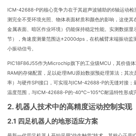
ICM-42688-P的核心竞争力在于其超声波辅助的6轴运
测完全不受环境光照、物体表面材质和颜色的影响，这使其
金属表面、暗区作业环境）仍能保持稳定性能。实测数据显示
节），角速度测量范围达±2000dps，在机械臂末端振动监测
小振动信号。
PIC18F86J55作为Microchip旗下的工业级MCU，其价值体
RAM的存储配置，足以处理IMU原始数据预处理算法；其次是内
率）与硬件SPI接口，可实现与ICM-42688-P的无缝对接
温度范围，与ICM-42688-P的-40℃~105℃耐温特性形
2. 机器人技术中的高精度运动控制实现
2.1 四足机器人的地形适应方案
最新一代四足机器人开始采用"仿生触觉"技术，其核心正是IC