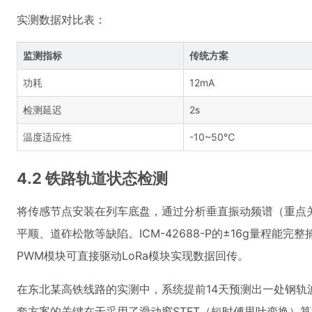
实测数据对比表：
监测指标
传统方案
功耗
12mA
检测延迟
2s
温度适应性
-10~50℃
4.2 铁路轨道状态检测
将传感节点安装在列车底盘，通过分析垂直振动频谱（重点关注
平顺、道砟松散等缺陷。ICM-42688-P的±16g量程能完整捕
PWM模块可直接驱动LoRa模块实现数据回传。
在东北某高铁线路的实测中，系统提前14天预测出一处钢轨
套方案的关键在于采用了滑动窗STFT（短时傅里叶变换）算