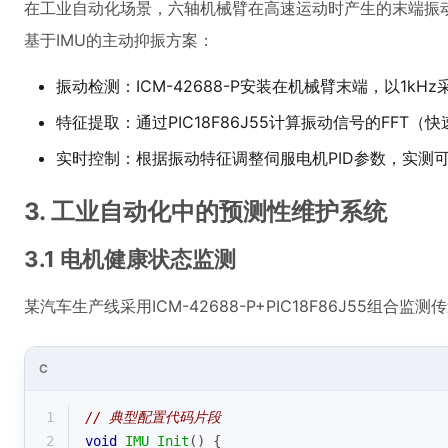
在工业自动化场景，六轴机械臂在高速运动时产生的末端振
基于IMU的主动抑振方案：
振动检测：ICM-42688-P安装在机械臂末端，以1k
特征提取：通过PIC18F86J55计算振动信号的FFT
实时控制：根据振动特征调整伺服电机PID参数，实测可
3. 工业自动化中的预测性维护系统
3.1 电机健康状态监测
某汽车生产线采用ICM-42688-P+PIC18F86J55组
C
1
// 典型配置代码片段
2
void
IMU_Init
()
{