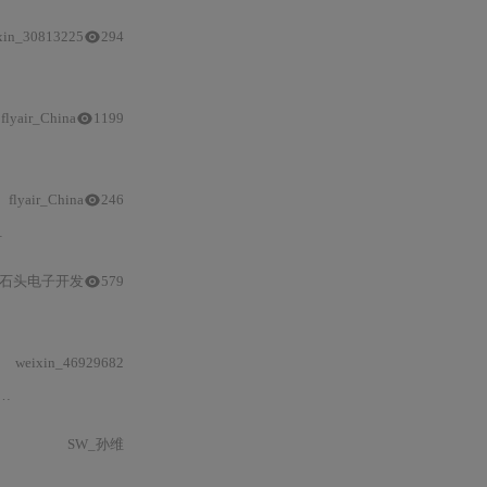
xin_30813225
294
桥
实例；指出
flyair_China
1199
-0590），强调基于智能算法的观测
与
诊断技术，突出人工智能在电气工程建模
flyair_China
246
石头电子开发
579
略PWM
控制
策略
是指使用脉宽
调制
来控制电机的转速。
weixin_46929682
BLDC
电机的控制
策略
。
SW_孙维