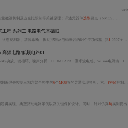
wei
能量搬运机制及占空比限制等关键原理；详述元器件
选型
要点（NMOS、自举二极管、电容、栅极电阻）、参数计算方法（Cbs > Qg·k/ΔV）及半
工程 系列二 电路电气基础02
、状态观测器、故障诊断、振动抑制及电磁兼容的84个专项模型（E
1
-0507至E
1
 高频电路/低频电路01
PAPR、毫米波电感、Wilson电流镜、LDPC译码、VNA测量及开关电容电路等关键技术。依据3GPP（TS 38.101/TS 36.101）
进制编码去控制三相六臂全桥中的
6
个
MOS
管的导通实现换相。六、
PWM
控制
策
相逻辑实现、典型驱动电路示例以及关键保护设计。同时，针对仿真
与
实测提出了注意事项，帮助用户深入理解