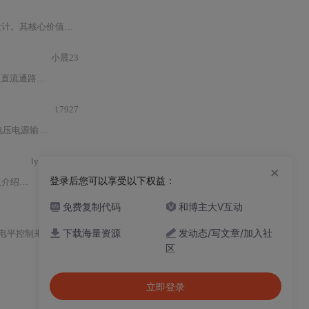
680ns）、欠压锁定（UVLO）保护、以及独立的高/低侧驱动输出（HO/LO），支持10–20V宽范围VDD供电，并可承受高达600V的高端浮地电压（VS引脚耐压）。该芯片不包含电流检测或过流保护功能，属于“纯驱动器”，因此在
小晨23
，并提供了一个计算开关损耗的Python函数。
17927
计、功率器件
选型
、电压适配
策略
等核心设计要点。接着，详细
lyglary
44
×
登录后您可以享受以下权益：
包括光耦隔离、
MOS
管驱动（IR211
免费复制代码
和博主大V互动
2
下载海量资源
发动态/写文章/加入社
平控制来实现。
区
Playmz
立即登录
邢小鹏