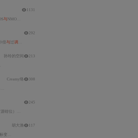
1131
OS
与
NMOS/PMOS混合方案的性能、成本及驱动复杂度；详解直通风险防控、热管理建模（导通/开关损耗计算）、PCB布局要点及栅极驱动优化；涵盖宽禁带器件（SiC/GaN）
292
补偿
与
过
调制
处理、以及电流/速度/位置三环PID参数整定方法论。强调硬件非
孙玲的空间
213
与
直通风险；同时指出加速开通的局限性，包括驱动能力瓶颈、寄生
Creamy络
308
路
与
死区设计）、电流采样
与
滤波、SPWM原理及查表法
245
）、三极管驱动改进（PNP下拉/推挽结构）等核心
电路设计
方法；强调
胡大渔
117
估计算法及其启动