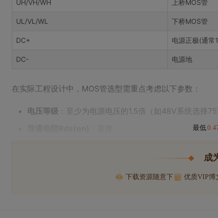
UH/VH/WH
上桥MOS管
UL/VL/WL
下桥MOS管
DC+
电源正极(通常12
DC-
电源地
在实际工程设计中，MOS管选型需重点考虑以下参数：
电压等级
：至少为电源电压的1.5倍（如48V系统选择75
导通电阻Rds(on)
：直接
最低
0.
成
下载资源随意下
优质VIP