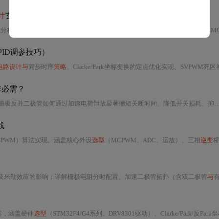
计
玄机
统分析三相
逆变
桥架构、导通特性差异、互补
PWM与
死区控制机制；
对比
全NM
ID调参技巧）
电路设计与
同步时序
策略
、Clarke/Park坐标变换的定点优化实现、SVPWM死区
非必需？
栅极反并二极管如何通过加速电荷泄放显著缩短关断时间、降低开关损耗、抑制电压尖峰
战
SPWM）算法实现。涵盖核心外设
选型
（MCPWM、ADC、运放）、三相
逆变
桥驱动电路（含自举电
感及米勒效应的影响；详解栅极电阻分时配置、加速二极管拓扑（含双二极管
与
有源钳位
案，涵盖硬件
选型
（STM32F4/G4系列、DRV8301驱动）、Clarke/Park/反Park坐标变换、SVPWM生成、三环PID闭环控制架构及参数整定方法，并重点介绍滑模观测器（SMO）和MRAS两种无感转子位置