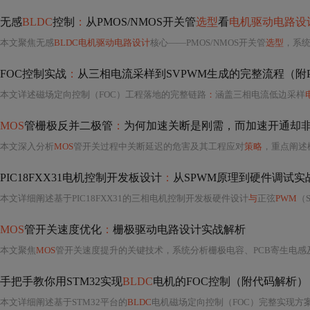
无感
BLDC
控制
：
从PMOS/NMOS开关管
选型
看
电机驱动电路设
本文聚焦无感
BLDC电机驱动电路设计
核心——PMOS/NMOS开关管
选型
，系
FOC控制实战
：
从三相电流采样到SVPWM生成的完整流程（附P
本文详述磁场定向控制（FOC）工程落地的完整链路
：
涵盖三相电流低边采样
MOS
管栅极反并二极管
：
为何加速关断是刚需，而加速开通却
本文深入分析
MOS
管开关过程中关断延迟的危害及其工程应对
策略
，重点阐述
PIC18FXX31电机控制开发板设计
：
从SPWM原理到硬件调试实
本文详细阐述基于PIC18FXX31的三相电机控制开发板硬件设计
与
正弦
PWM
（
MOS
管开关速度优化
：
栅极驱动电路设计实战解析
本文聚焦
MOS
管开关速度提升的关键技术，系统分析栅极电容、PCB寄生电
手把手教你用STM32实现
BLDC
电机的FOC控制（附代码解析）
本文详细阐述基于STM32平台的
BLDC
电机磁场定向控制（FOC）完整实现方