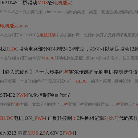
IR2104S半桥驱动
MOS
管
电机驱动
IR2104S是一款由英飞凌（Infineon）推出的高压、高速、双通道栅极驱动集
电机驱动mos
本文介绍了MOSFET在
电机驱动
中的关键作用，包括作为开关元件调节电流流
我
BLDC
驱动电路部分有48转24 24转12 ，如何可以满足驱动12
本文详细介绍了如何设计
BLDC
驱动电路以适配12到48V的电机需求。首先回
【嵌入式硬件】基于六步换向
与
霍尔传感的无刷电机控制硬件设
内容概要
：
本文详细解析了无刷直流电机（
BLDC
）的基本原理
与
硬件设计，
STM32
PWM
优化控制[项目代码]
在控制
策略
方面，文章分别阐述了上
桥
臂和下桥臂的控制逻辑。上
桥
臂的三个
BLDC
电机 ON_
PWM
正反转控制
：
3种换相逻辑
对比与
代码实
drv8313 内置
MOS
2.
5
A 60V 3
PWM
1