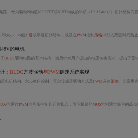
成电路，专为驱动N沟道MOSFET或IGBT构成的半
桥
（Half-Bridge）拓扑结构而设计。其核心价值在于解决高侧（High-Side）MOSFET驱动难题——即在母线电压远高于逻辑电平（如12V/24V/48V甚至更高）时，仍能可靠、高效地提供足够栅极驱动电压（通常需VGS ≥ 10V以确保MOSFET完全导通）和快速开关能力。IR2104S内部集成自举二极管（部分版本需外置）、电平位移电路（Level Shifter）、死区时间控制逻辑（典型值约
向和大小，构建H
桥
或半桥拓扑结构，以及在
PWM
控制
策略
中引入死区时间防止直流通路。同时，讨论了设计考量因素，如导通电阻、栅极电荷、开关频率对开关损耗的影响
到48V的电机
顾了
BLDC
驱动电路的基本结构，然后针对用户提出的电压转换需求，提出了宽电压电源输入设
计
：BLDC
方波驱动
与PWM
调速系统实现
涵盖电机结构、六步换向控制、霍尔传感器驱动方式及
PWM
调速
策略
。文章重点介绍了硬件电路设计，
MOS
管通过
PWM
信号来控制其开关状态，而下桥臂的
MOS
管则通过简单的高低电
现