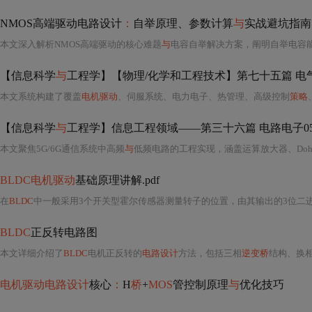
NMOS高端驱动电路设计
：
自举原理、参数计算
与
实战避坑指南
本文深入解析NMOS高端驱动的核心难题
与
电容自举解决方案，阐明自举电容
【信息科学
与
工程学】【物理/化学和工程技术】第七十五篇 电气
本文系统构建了覆盖
电机驱动
、伺服系统、电力电子、热管理、高级控制
策略
【信息科学
与
工程学】信息工程领域——第三十六篇 电路电子05
本文聚焦5G/6G通信系统中高频
与
低频电路的工程实现，涵盖运算放大器、Doherty功放、锁相环、噪声分析、OFDM 
BLDC电机驱动
基础原理讲解.pdf
在
BLDC
中一般采用3个开关型霍尔传感器测量转子的位置，由其输出的3位二
BLDC
正反转电路图
本文详细介绍了
BLDC
电机正反转的
电路设计
方法，包括三相
逆变桥
结构、换
电机驱动电路设计
核心
：
H
桥
+
MOS
管控制原理
与
优化技巧