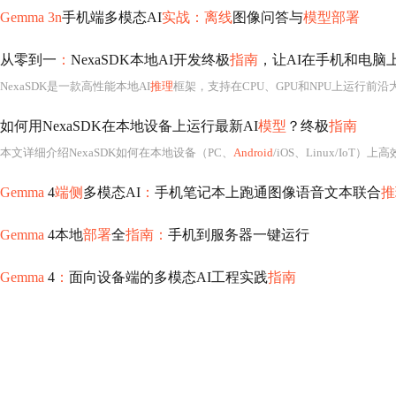
Gemma 3n
手机端多模态AI
实战：离线
图像问答与
模型部署
从零到一
：
NexaSDK本地AI开发终极
指南
，让AI在手机和电脑
NexaSDK是一款高性能本地AI
推理
框架，支持在CPU、GPU和NPU上运行前沿
如何用NexaSDK在本地设备上运行最新AI
模型
？终极
指南
本文详细介绍NexaSDK如何在本地设备（PC、
Android
/iOS、Linux/IoT）
Gemma
4
端侧
多模态AI
：
手机笔记本上跑通图像语音文本联合
推
Gemma
4本地
部署
全
指南：
手机到服务器一键运行
Gemma
4
：
面向设备端的多模态AI工程实践
指南