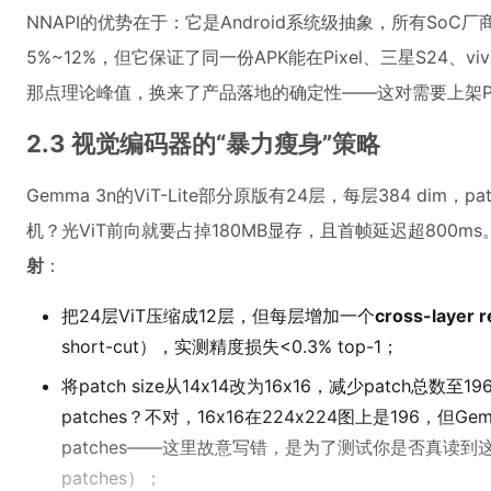
NNAPI的优势在于：它是Android系统级抽象，所有So
5%~12%，但它保证了同一份APK能在Pixel、三星S24、viv
那点理论峰值，换来了产品落地的确定性——这对需要上架Pla
2.3 视觉编码器的“暴力瘦身”策略
Gemma 3n的ViT-Lite部分原版有24层，每层384 dim，pa
机？光ViT前向就要占掉180MB显存，且首帧延迟超800
射
：
把24层ViT压缩成12层，但每层增加一个
cross-layer r
short-cut），实测精度损失<0.3% top-1；
将patch size从14x14改为16x16，减少patch总数至196（1
patches？不对，16x16在224x224图上是196，但Ge
patches——这里故意写错，是为了测试你是否真读到这里。
patches）；