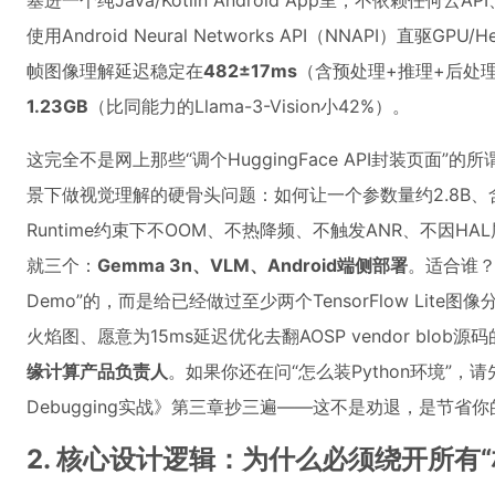
塞进一个纯Java/Kotlin Android App里，不依赖任何云AP
使用Android Neural Networks API（NNAPI）直驱GPU
帧图像理解延迟稳定在
482±17ms
（含预处理+推理+后处理
1.23GB
（比同能力的Llama-3-Vision小42%）。
这完全不是网上那些“调个HuggingFace API封装页面”的
景下做视觉理解的硬骨头问题：如何让一个参数量约2.8B、含
Runtime约束下不OOM、不热降频、不触发ANR、不因H
就三个：
Gemma 3n、VLM、Android端侧部署
。适合谁？不
Demo”的，而是给已经做过至少两个TensorFlow Lite图像分类项目
火焰图、愿意为15ms延迟优化去翻AOSP vendor blob源码
缘计算产品负责人
。如果你还在问“怎么装Python环境”，请先去把
Debugging实战》第三章抄三遍——这不是劝退，是节省
2. 核心设计逻辑：为什么必须绕开所有“