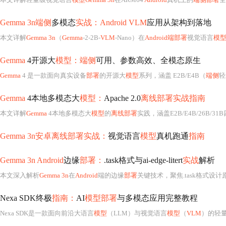
Gemma 3n端侧
多模态
实战：Android VLM
应用从架构到落地
本文详解
Gemma 3n
（
Gemma
-2-2B-
VLM
-Nano）在
Android端部署
视觉语言
模
Gemma
4开源大
模型：端侧
可用、参数高效、全模态原生
Gemma
4 是一款面向真实设备
部署
的开源大
模型
系列，涵盖 E2B/E4B（
端侧
轻量）
Gemma
4本地多模态大
模型：
Apache 2.0
离线部署实战指南
本文详解
Gemma
4本地多模态大
模型
的
离线部署
实践，涵盖E2B/E4B/26B/31
Gemma 3n安卓离线部署实战：
视觉语言
模型
真机跑通
指南
Gemma 3n Android
边缘
部署：
.task格式与ai-edge-litert
实战
解析
本文深入解析
Gemma 3n
在
Android
端的边缘
部署
关键技术，聚焦.task格式设计原理、ai-edge-litert运行时优
Nexa SDK终极
指南：
AI
模型部署
与多模态应用完整教程
Nexa SDK是一款面向前沿大语言
模型
（LLM）与视觉语言
模型
（
VLM
）的轻量级AI开发工具包