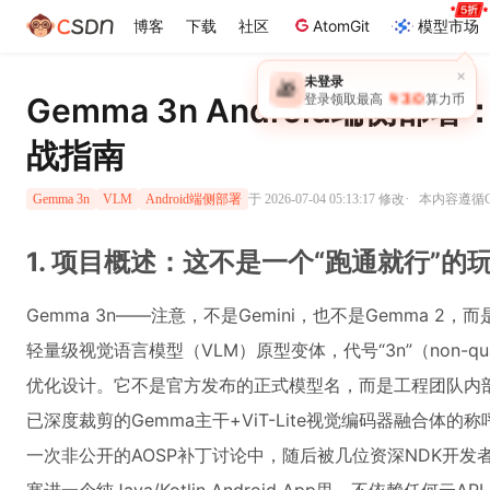
博客
下载
社区
AtomGit
模型市场
×
未登录
🎁
￥30
Gemma 3n Android端侧
登录领取最高
算力币
战指南
·
于 2026-07-04 05:13:17 修改
本内容遵循CC
Gemma 3n
VLM
Android端侧部署
1. 项目概述：这不是一个“跑通就行”的玩
Gemma 3n——注意，不是Gemini，也不是Gemma 2，
轻量级视觉语言模型（VLM）原型变体，代号“3n”（non-quan
优化设计。它不是官方发布的正式模型名，而是工程团队内部
已深度裁剪的Gemma主干+ViT-Lite视觉编码器融合体的
一次非公开的AOSP补丁讨论中，随后被几位资深NDK开