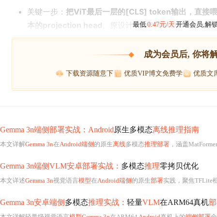
关键一步：
把ViT最后一层的[CLS] token输出，直接喂
本的projection head
。原设计有个768→2048的line
最低
0.47元/天
开通会员,解
成为会员后, 你将
下载资源随意下
优质VIP博文免费学
优质文
Gemma 3n端侧部署实战：Android
原生多模态
离线推理指南
本文详解
Gemma 3n
在
Android端侧
的原生
离线
多模态
推理部署
，涵盖MatFormer架构原理、.task运
Gemma 3n端侧VLM安卓部署实战：
多模态
推理
零拷贝优化
本文详述
Gemma 3n
视觉语言
模型
在
Android端侧
的原生
部署
实践，聚焦TFLit
Gemma 3n安卓端侧
多模态
推理实战：
轻量
VLM
在ARM64真机
部
本文详解轻量级视觉语言
模型Gemma 3n
在ARM64
Android
真机上的
端侧部署
全