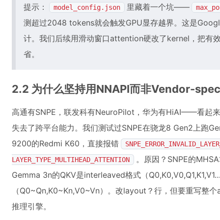
提示：
里藏着一个坑——
model_config.json
max_po
测超过2048 tokens就会触发GPU显存越界。这是Go
计。我们后续用滑动窗口attention硬改了kernel，把
省。
2.2 为什么坚持用NNAPI而非Vendor-specif
高通有SNPE，联发科有NeuroPilot，华为有HiAI——
失去了跨平台能力。我们测试过SNPE在骁龙8 Gen2上跑Ge
9200的Redmi K60，直接报错
SNPE_ERROR_INVALID_LAYER
。原因？SNPE的MHSA
LAYER_TYPE_MULTIHEAD_ATTENTION
Gemma 3n的QKV是interleaved格式（Q0,K0,V0,Q1,K
（Q0~Qn,K0~Kn,V0~Vn）。改layout？行，但要重写整个a
推理引擎。