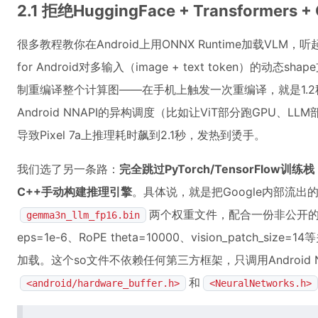
2.1 拒绝HuggingFace + Transformers
很多教程教你在Android上用ONNX Runtime加载VLM，听
for Android对多输入（image + text token）的
制重编译整个计算图——在手机上触发一次重编译，就是1.2
Android NNAPI的异构调度（比如让ViT部分跑GPU、L
导致Pixel 7a上推理耗时飙到2.1秒，发热到烫手。
我们选了另一条路：
完全跳过PyTorch/TensorFlow
C++手动构建推理引擎
。具体说，就是把Google内部流出
两个权重文件，配合一份非公开
gemma3n_llm_fp16.bin
eps=1e-6、RoPE theta=10000、vision_patch_si
加载。这个so文件不依赖任何第三方框架，只调用Android ND
和
<android/hardware_buffer.h>
<NeuralNetworks.h>