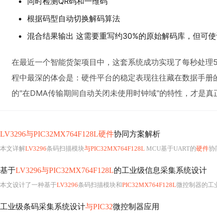
同时检测QR码和一维码
根据码型自动切换解码算法
混合结果输出 这需要重写约30%的原始解码库，但可使
在最近一个智能货架项目中，这套系统成功实现了每秒处理5
程中最深的体会是：硬件平台的稳定表现往往藏在数据手册的注
的"在DMA传输期间自动关闭未使用时钟域"的特性，才是
LV3296与PIC32MX764F128L硬件
协同方案解析
本文详解
LV3296
条码扫描模块
与PIC32MX764F128L
MCU基于UART的
硬件
协同
基于
LV3296与PIC32MX764F128L
的工业级信息采集系统设计
本文设计了一种基于
LV3296
条码扫描模块和
PIC32MX764F128L
微控制器的工
工业级条码采集系统设计
与PIC32
微控制器应用