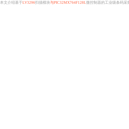
本文介绍基于
LV3296
扫描模块
与PIC32MX764F128L
微控制器的工业级条码采集系统设计，涵盖UART通