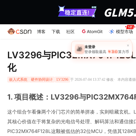
博客
下载
社区
AtomGit
模型市场
×
未登录
🎁
￥30
LV3296与PIC32MX764F
登录领取最高
算力币
化
·
于 2026-07-04 13:37:42 修改
本内容遵循CC
嵌入式系统
硬件协同设计
LV3296
1. 项目概述：LV3296与PIC32MX7
这个组合乍看像两个冷门芯片的简单拼凑，实则暗藏玄机。L
其核心价值在于将复杂的光电信号处理、解码算法和通信接口
PIC32MX764F128L这颗被低估的32位MCU，凭借其128K