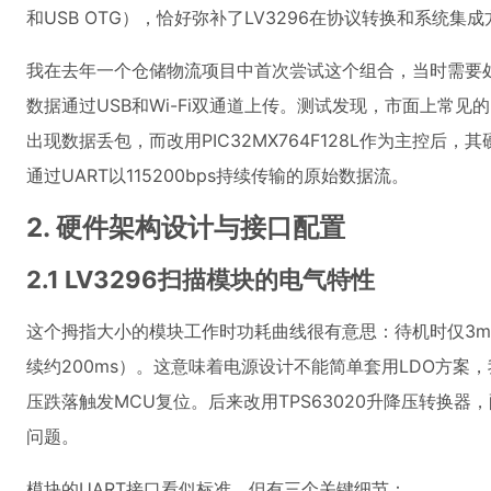
和USB OTG），恰好弥补了LV3296在协议转换和系统集
我在去年一个仓储物流项目中首次尝试这个组合，当时需要处
数据通过USB和Wi-Fi双通道上传。测试发现，市面上常见的"
出现数据丢包，而改用PIC32MX764F128L作为主控后，
通过UART以115200bps持续传输的原始数据流。
2. 硬件架构设计与接口配置
2.1 LV3296扫描模块的电气特性
这个拇指大小的模块工作时功耗曲线很有意思：待机时仅3mA
续约200ms）。这意味着电源设计不能简单套用LDO方案，
压跌落触发MCU复位。后来改用TPS63020升降压转换器
问题。
模块的UART接口看似标准，但有三个关键细节：