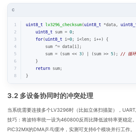
C
1
uint8_t
lv3296_checksum
(
uint8_t
 *data, 
uint8_
2
uint8_t
 sum = 
0
;
3
for
(
uint8_t
 i=
0
; i<len; i++) {
4
        sum ^= data[i];
5
        sum = (sum << 
3
) | (sum >> 
5
); 
// 循
6
    }
7
return
 sum;
8
}
3.2 多设备协同时的冲突处理
当系统需要连接多个LV3296时（比如立体扫描架），UA
技巧：将波特率统一设为460800反而比降低波特率更稳
PIC32MX的DMA乒乓缓冲，实测可支持6个模块并行工作。