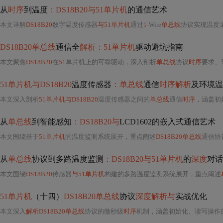
从
时序
到温度
：DS18B20与51单片机
的通信艺术
本文详解
DS18B20
数字温度传感器
与51单片机
通过
1
-Wire
单总线
协议实现温度
DS18B20单总线
通信全
解析：51单片机
驱动避坑指南
本文聚焦
DS18B20
在
51
单片机上的可靠驱动，深入剖析
单总线
协议
时序
要求、寄生
51单片机与DS18B20
温度传感器
：单总线
通信
时序解析
及环境温
本文深入剖析
51单片机与DS18B20
温度传感器之间的
单总线
通信
时序
，涵盖初
从
单总线
到智能感知
：DS18B20与
LCD1602的嵌入式通信艺术
本文围绕基于
51单片机
的温度监测系统展开，重点阐述
DS18B20单总线
通信协
从
单总线
协议到多路温度监测
：DS18B20与51单片机
的
深度
对话
本文围绕
DS18B20
传感器
与51单片机
构建的多路温度监测系统展开，重点阐述
51单片机
（十四）
DS18B20单总线
协议
深度解析与
实战优化
本文深入
解析DS18B20单总线
协议的微秒级
时序
机制，涵盖初始化、读写操作