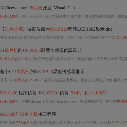
1820cewen.rar_
单片机
开发_Visual_C++_
DS18B20
是一种广泛应用于嵌入式系统中的高精度、数字式温度传感器，由Maxim（现
【
51单片机
】温度传感器
DS18B20
程序LCD1602显示.doc
资源摘要信息
:
该文档标题明确指出其核心内容为基于经典8051架构的
51单片
51单片机
的
DS18B20
温度传感器仿真设计
51单片机
的
DS18B20
温度传感器仿真设计是一个典型的嵌入式系统综合应用项
基于C
51单片机
的
DS18B20
温度传感器显示
基于C
51单片机
的
DS18B20
温度传感器显示系统，是嵌入式系统开发中极具代
DS18b20
程序仿真_
DS18B20
+仿真_
51单片机_ds18b20_
DS18B20
是一种由Maxim（现为Analog Devices）推出的高精度、数字式
单总
ds18b20与51单片机
接口程序
DS18B20
与51单片机
接口程序是嵌入式系统开发中一个经典且极具教学
与
工程