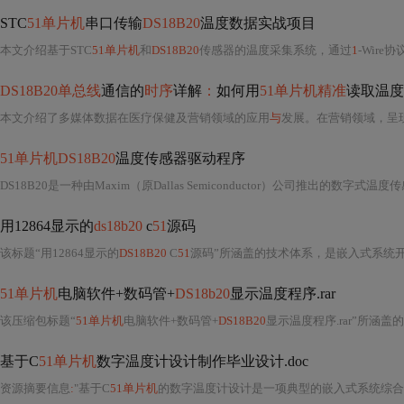
STC
51单片机
串口传输
DS18B20
温度数据实战项目
本文介绍基于STC
51单片机
和
DS18B20
传感器的温度采集系统，通过
1
-Wire协议实
DS18B20单总线
通信的
时序
详解
：
如何用
51单片机精准
读取温度
本文介绍了多媒体数据在医疗保健及营销领域的应用
与
发展。在营销领域，呈现短形式视频、用户生成内容等趋势；在医疗保健领域，可用于疾病诊
51单片机DS18B20
温度传感器驱动程序
DS18B20是一种由Maxim（原Dallas Semiconductor）公司推出的数字式
用12864显示的
ds18b20
c
51
源码
该标题“用12864显示的
DS18B20
C
51
源码”所涵盖的技术体系，是嵌入式系统
51单片机
电脑软件+数码管+
DS18b20
显示温度程序.rar
该压缩包标题“
51单片机
电脑软件+数码管+
DS18B20
显示温度程序.rar”所涵盖的技术体系，是典
基于C
51单片机
数字温度计设计制作毕业设计.doc
资源摘要信息
:
"基于C
51单片机
的数字温度计设计是一项典型的嵌入式系统综合应用项目，其核心