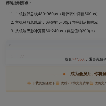
精确控制要点
：
主机拉低总线480-960μs（建议取中间值500μs）
主机释放总线后，必须在15-60μs内检测从机响应
从机响应脉冲宽度60-240μs（典型值约200μs）
C
1
//
最低
0.47元/天
开通会员,解
成为会员后, 你将
下载资源随意下
优质VIP博文免费学
优质文