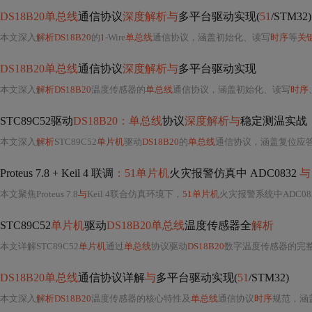
DS18B20单总线
通信协议
深度解析与
多平台驱动实现(
51
/STM32)
本文深入
解析DS18B20
的
1
-Wire
单总线
通信协议，涵盖初始化、读写
时序
等
关
DS18B20单总线
通信协议
深度解析与
多平台驱动实现
本文深入
解析DS18B20
温度传感器的
单总线
通信协议，涵盖初始化、读写
时序
STC89C52驱动
DS18B20：单总线
协议
深度解析与
稳定测温实战
本文深入
解析
STC89C52
单片机
驱动
DS18B20
的
单总线
通信协议，涵盖复位应
Proteus 7.8 + Keil 4 联调
：51单片机
火灾报警仿真中 ADC0832
与
本文聚焦Proteus 7.8
与
Keil 4联合仿真环境下，
51单片机
火灾报警系统中ADC0
STC89C52
单片机
驱动
DS18B20单总线
温度传感器全
解析
本文详解STC89C52
单片机
通过
单总线
协议驱动
DS18B20
数字温度传感器的完整实
DS18B20单总线
通信协议详解
与
多平台驱动实现(
51
/STM32)
本文深入
解析DS18B20
温度传感器的核心特性及
单总线
通信协议
时序
规范，涵