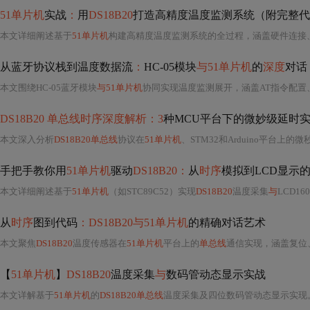
51单片机
实战
：
用
DS18B20
打造高精度温度监测系统（附完整代
本文详细阐述基于
51单片机
构建高精度温度监测系统的全过程，涵盖硬件连接
从蓝牙协议栈到温度数据流
：
HC-05模块
与51单片机
的
深度
对话
本文围绕HC-05蓝牙模块
与51单片机
协同实现温度监测展开，涵盖AT指令配置
DS18B20 单总线时序深度解析：3
种MCU平台下的微妙级延时
本文深入分析
DS18B20单总线
协议在
51单片机
、STM32和Arduino平台上的微
手把手教你用
51单片机
驱动
DS18B20：
从
时序
模拟到LCD显示
本文详细阐述基于
51单片机
（如STC89C52）实现
DS18B20
温度采集
与
LCD160
从
时序
图到代码
：DS18B20与51单片机
的精确对话艺术
本文聚焦
DS18B20
温度传感器在
51单片机
平台上的
单总线
通信实现，涵盖复位
【
51单片机
】
DS18B20
温度采集
与
数码管动态显示实战
本文详解基于
51单片机
的
DS18B20单总线
温度采集及四位数码管动态显示实现。涵