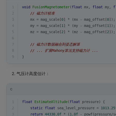
1
void
FusionMagnetometer
(
float
 mx, 
float
 my, 
f
2
// 磁力计校准
3
    mx = mag_scale[
0
] * (mx - mag_offset[
0
]);
4
    my = mag_scale[
1
] * (my - mag_offset[
1
]);
5
    mz = mag_scale[
2
] * (mz - mag_offset[
2
]);
6
7
// 磁力计数据融合到姿态解算
8
// ... 扩展Mahony算法支持磁力计 ...
9
}
气压计高度估计：
C
1
float
EstimateAltitude
(
float
 pressure)
{
2
static
float
 sea_level_pressure = 
1013.25
3
return
44330.0f
 * (
1.0f
 - powf(pressure/s