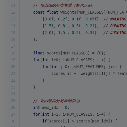
11
// 预训练的分类权重（简化示例）
12
const
float
 weights[NUM_CLASSES][NUM_FEAT
13
        {
0.8f
, 
0.2f
, 
0.1f
, 
0.05f
}, 
// WALKING
14
        {
1.5f
, 
0.8f
, 
0.3f
, 
0.2f
},  
// RUNNING
15
        {
2.0f
, 
1.5f
, 
0.5f
, 
0.3f
}   
// JUMPING
16
    };
17
18
float
 scores[NUM_CLASSES] = {
0
};
19
for
(
int
 i=
0
; i<NUM_CLASSES; i++) {
20
for
(
int
 j=
0
; j<NUM_FEATURES; j++) {
21
            scores[i] += weights[i][j] * feat
22
        }
23
    }
24
25
// 返回最高分对应的类别
26
int
 max_idx = 
0
;
27
for
(
int
 i=
1
; i<NUM_CLASSES; i++) {
28
if
(scores[i] > scores[max_idx]) {