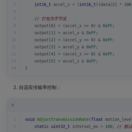
5
int16_t
 accel_z = (
int16_t
)(data[
2
] * 
100
6
7
// 打包为字节流
8
    output[
0
] = (accel_x >> 
8
) & 
0xFF
;
9
    output[
1
] = accel_x & 
0xFF
;
10
    output[
2
] = (accel_y >> 
8
) & 
0xFF
;
11
    output[
3
] = accel_y & 
0xFF
;
12
    output[
4
] = (accel_z >> 
8
) & 
0xFF
;
13
    output[
5
] = accel_z & 
0xFF
;
14
}
自适应传输率控制：
C
1
void
AdjustTransmissionRate
(
float
 motion_leve
2
static
uint32_t
 interval_ms = 
100
; 
// 默认