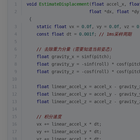
1
void
EstimateDisplacement
(
float
 accel_x, 
floa
2
float
 *dx, 
float
 *dy
 {
3
static
float
 vx = 
0.0f
, vy = 
0.0f
, vz = 
0
4
const
float
 dt = 
0.001f
; 
// 1ms采样周期
5
6
// 去除重力分量（需要知道当前姿态）
7
float
 gravity_x = sinf(pitch);
8
float
 gravity_y = -sinf(roll) * cosf(pitc
9
float
 gravity_z = -cosf(roll) * cosf(pitc
10
11
float
 linear_accel_x = accel_x - gravity_
12
float
 linear_accel_y = accel_y - gravity_
13
float
 linear_accel_z = accel_z - gravity_
14
15
// 积分速度
16
    vx += linear_accel_x * dt;
17
    vy += linear_accel_y * dt;
18
    vz += linear_accel_z * dt;