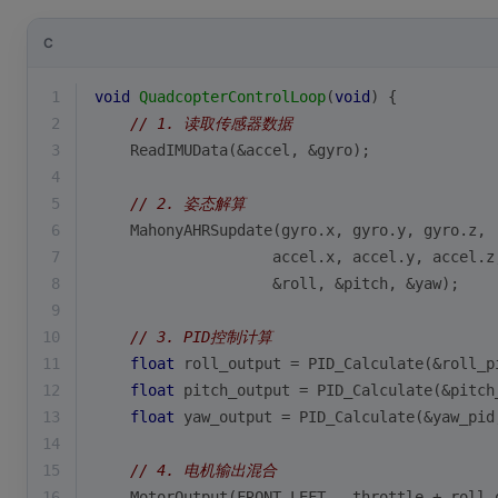
C
1
void
QuadcopterControlLoop
(
void
)
{
2
// 1. 读取传感器数据
3
    ReadIMUData(&accel, &gyro);
4
5
// 2. 姿态解算
6
    MahonyAHRSupdate(gyro.x, gyro.y, gyro.z,
7
                    accel.x, accel.y, accel.z
8
                    &roll, &pitch, &yaw);
9
10
// 3. PID控制计算
11
float
 roll_output = PID_Calculate(&roll_p
12
float
 pitch_output = PID_Calculate(&pitch
13
float
 yaw_output = PID_Calculate(&yaw_pid
14
15
// 4. 电机输出混合
16
    MotorOutput(FRONT_LEFT,  throttle + roll_