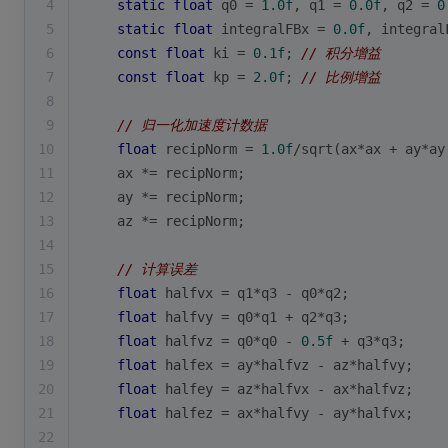
4
static
float
 q0 = 
1.0f
, q1 = 
0.0f
, q2 = 
0
5
static
float
 integralFBx = 
0.0f
, integral
6
const
float
 ki = 
0.1f
; 
// 积分增益
7
const
float
 kp = 
2.0f
; 
// 比例增益
8
9
// 归一化加速度计数据
10
float
 recipNorm = 
1.0f
/
sqrt
(ax*ax + ay*ay
11
    ax *= recipNorm;
12
    ay *= recipNorm;
13
    az *= recipNorm;
14
15
// 计算误差
16
float
 halfvx = q1*q3 - q0*q2;
17
float
 halfvy = q0*q1 + q2*q3;
18
float
 halfvz = q0*q0 - 
0.5f
 + q3*q3;
19
float
 halfex = ay*halfvz - az*halfvy;
20
float
 halfey = az*halfvx - ax*halfvz;
21
float
 halfez = ax*halfvy - ay*halfvx;
22