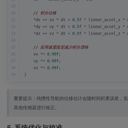
19
20
// 积分位移
21
    *dx += vx * dt + 
0.5f
 * linear_accel_x * 
22
    *dy += vy * dt + 
0.5f
 * linear_accel_y * 
23
    *dz += vz * dt + 
0.5f
 * linear_accel_z * 
24
25
// 应用速度阻尼减少积分漂移
26
    vx *= 
0.99f
;
27
    vy *= 
0.99f
;
28
    vz *= 
0.99f
;
29
}
重要提示：纯惯性导航的位移估计会随时间积累误差，实
其他传感器进行校正。
5. 系统优化与校准