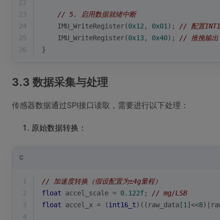
22
23
// 5. 启用数据就绪中断
24
    IMU_WriteRegister(
0x12
, 
0x01
); 
// 配置IN
25
    IMU_WriteRegister(
0x13
, 
0x40
); 
// 推挽输
26
}
3.3 数据采集与处理
传感器数据通过SPI接口读取，需要进行以下处理：
原始数据转换：
C
1
// 加速度转换（假设配置为±4g量程）
2
float
 accel_scale = 
0.122f
; 
// mg/LSB
3
float
 accel_x = (
int16_t
)((raw_data[
1
]<<
8
)|ra
4