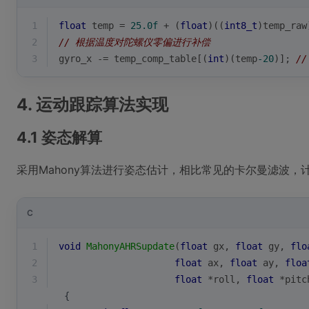
1
float
 temp = 
25.0f
 + (
float
)((
int8_t
)temp_raw
2
// 根据温度对陀螺仪零偏进行补偿
3
gyro_x -= temp_comp_table[(
int
)(temp
-20
)]; 
/
4. 运动跟踪算法实现
4.1 姿态解算
采用Mahony算法进行姿态估计，相比常见的卡尔曼滤波，
C
1
void
MahonyAHRSupdate
(
float
 gx, 
float
 gy, 
flo
2
float
 ax, 
float
 ay, 
floa
3
float
 *roll, 
float
 *pitc
 {