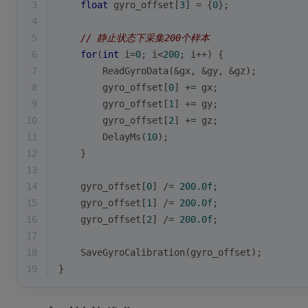
3
float
 gyro_offset[
3
] = {
0
};
4
5
// 静止状态下采集200个样本
6
for
(
int
 i=
0
; i<
200
; i++) {
7
        ReadGyroData(&gx, &gy, &gz);
8
        gyro_offset[
0
] += gx;
9
        gyro_offset[
1
] += gy;
10
        gyro_offset[
2
] += gz;
11
        DelayMs(
10
);
12
    }
13
14
    gyro_offset[
0
] /= 
200.0f
;
15
    gyro_offset[
1
] /= 
200.0f
;
16
    gyro_offset[
2
] /= 
200.0f
;
17
18
    SaveGyroCalibration(gyro_offset);
19
}