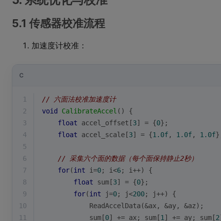
5.1 传感器校准流程
加速度计校准：
C
1
// 六面法校准加速度计
2
void
CalibrateAccel
()
{
3
float
 accel_offset[
3
] = {
0
};
4
float
 accel_scale[
3
] = {
1.0f
, 
1.0f
, 
1.0f
}
5
6
// 采集六个面的数据（每个面保持静止2秒）
7
for
(
int
 i=
0
; i<
6
; i++) {
8
float
 sum[
3
] = {
0
};
9
for
(
int
 j=
0
; j<
200
; j++) {
10
            ReadAccelData(&ax, &ay, &az);
11
            sum[
0
] += ax; sum[
1
] += ay; sum[
2