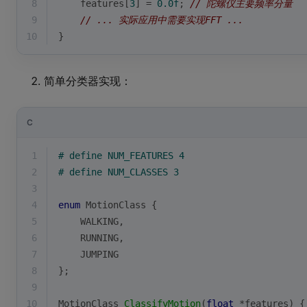
8
    features[
3
] = 
0.0f
; 
// 陀螺仪主要频率分量
9
// ... 实际应用中需要实现FFT ...
10
}
简单分类器实现：
C
1
# 
define
 NUM_FEATURES 4
2
# 
define
 NUM_CLASSES 3
3
4
enum
MotionClass
 {
5
    WALKING,
6
    RUNNING,
7
    JUMPING
8
};
9
10
MotionClass 
ClassifyMotion
(
float
 *features)
{