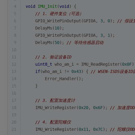
4
void
IMU_Init
(
void
)
{
5
// 1. 硬件复位（可选）
6
    GPIO_WritePinOutput(GPIOA, 
3
, 
0
); 
// 假设
7
    DelayMs(
10
);
8
    GPIO_WritePinOutput(GPIOA, 
3
, 
1
);
9
    DelayMs(
50
); 
// 等待传感器启动
10
11
// 2. 验证设备ID
12
uint8_t
 who_am_i = IMU_ReadRegister(
0x0F
)
13
if
(who_am_i != 
0x43
) { 
// WSEN-ISDS设备I
14
        Error_Handler();
15
    }
16
17
// 3. 配置加速度计
18
    IMU_WriteRegister(
0x20
, 
0x6F
); 
// 加速度OD
19
20
// 4. 配置陀螺仪
21
    IMU_WriteRegister(
0x11
, 
0x7C
); 
// 陀螺仪OD