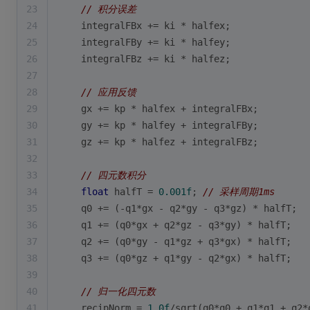
23
// 积分误差
24
    integralFBx += ki * halfex;
25
    integralFBy += ki * halfey;
26
    integralFBz += ki * halfez;
27
28
// 应用反馈
29
    gx += kp * halfex + integralFBx;
30
    gy += kp * halfey + integralFBy;
31
    gz += kp * halfez + integralFBz;
32
33
// 四元数积分
34
float
 halfT = 
0.001f
; 
// 采样周期1ms
35
    q0 += (-q1*gx - q2*gy - q3*gz) * halfT;
36
    q1 += (q0*gx + q2*gz - q3*gy) * halfT;
37
    q2 += (q0*gy - q1*gz + q3*gx) * halfT;
38
    q3 += (q0*gz + q1*gy - q2*gx) * halfT;
39
40
// 归一化四元数
41
    recipNorm = 
1.0f
/
sqrt
(q0*q0 + q1*q1 + q2*