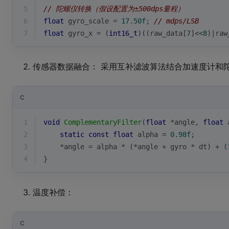
5
// 陀螺仪转换（假设配置为±500dps量程）
6
float
 gyro_scale = 
17.50f
; 
// mdps/LSB 
7
float
 gyro_x = (
int16_t
)((raw_data[
7
]<<
8
)|raw
传感器数据融合： 采用互补滤波算法结合加速度计和
C
1
void
ComplementaryFilter
(
float
 *angle, 
float
 
2
static
const
float
 alpha = 
0.98f
;
3
    *angle = alpha * (*angle + gyro * dt) + (
4
}
温度补偿：
C